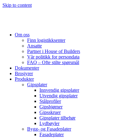
Skip to content
Om oss
Finn logistikksenter
Ansatte
Partner i House of Builders
Vår politikk for persondata
FAQ – Ofte stilte spørsmål
Dokumenter
Brosjyrer
Produkter
Gipsplater
Innvendig gipsplater
Utvendig gipsplater
Stålprofiler
Gipshjørner
Gipsskruer
Gipsplater tilbehør
Lydbøyler
Bygg- og Fasadeplater
Fasadeplater