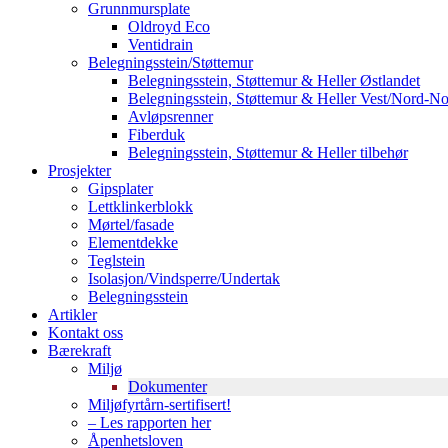
Grunnmursplate
Oldroyd Eco
Ventidrain
Belegningsstein/Støttemur
Belegningsstein, Støttemur & Heller Østlandet
Belegningsstein, Støttemur & Heller Vest/Nord-N
Avløpsrenner
Fiberduk
Belegningsstein, Støttemur & Heller tilbehør
Prosjekter
Gipsplater
Lettklinkerblokk
Mørtel/fasade
Elementdekke
Teglstein
Isolasjon/Vindsperre/Undertak
Belegningsstein
Artikler
Kontakt oss
Bærekraft
Miljø
Dokumenter
Miljøfyrtårn-sertifisert!
– Les rapporten her
Åpenhetsloven