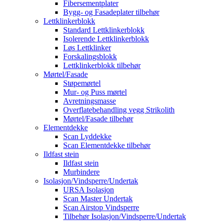
Fibersementplater
Bygg- og Fasadeplater tilbehør
Lettklinkerblokk
Standard Lettklinkerblokk
Isolerende Lettklinkerblokk
Løs Lettklinker
Forskalingsblokk
Lettklinkerblokk tilbehør
Mørtel/Fasade
Støpemørtel
Mur- og Puss mørtel
Avretningsmasse
Overflatebehandling vegg Strikolith
Mørtel/Fasade tilbehør
Elementdekke
Scan Lyddekke
Scan Elementdekke tilbehør
Ildfast stein
Ildfast stein
Murbindere
Isolasjon/Vindsperre/Undertak
URSA Isolasjon
Scan Master Undertak
Scan Airstop Vindsperre
Tilbehør Isolasjon/Vindsperre/Undertak