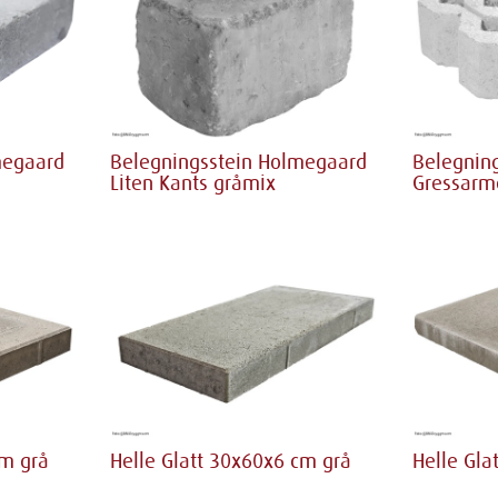
megaard
Belegningsstein Holmegaard
Belegning
Liten Kants gråmix
Gressarm
cm grå
Helle Glatt 30x60x6 cm grå
Helle Gla