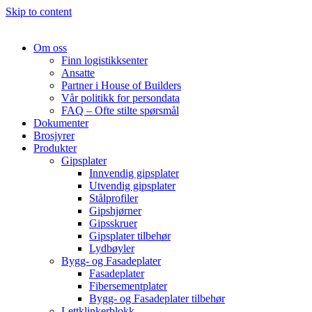
Skip to content
Om oss
Finn logistikksenter
Ansatte
Partner i House of Builders
Vår politikk for persondata
FAQ – Ofte stilte spørsmål
Dokumenter
Brosjyrer
Produkter
Gipsplater
Innvendig gipsplater
Utvendig gipsplater
Stålprofiler
Gipshjørner
Gipsskruer
Gipsplater tilbehør
Lydbøyler
Bygg- og Fasadeplater
Fasadeplater
Fibersementplater
Bygg- og Fasadeplater tilbehør
Lettklinkerblokk