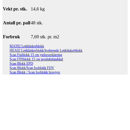
Vekt pr. stk.
14,6 kg
Antall pr. pall
48 stk.
Forbruk
7,69 stk. pr. m2
MAT02 Lettklinkerblokk
HEA02 Lettklinkerblokk/Isolerende Lettklinkerblokk
Scan Finblokk 15 cm ytelseserklæring
Scan FINblokk 15 cm produktdatablad
Scan Blokk EPD
Scan Blokk/Scan Isoblokk FDV
Scan Blokk / Scan Isoblokk brosjyre
Scan Blokk 12x19x49 cm
Les mer