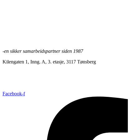
Scan FIN U-blokk 20 cm
Les mer
-en sikker samarbeidspartner siden 1987
Kilengaten 1, Inng. A, 3. etasje, 3117 Tønsberg
+47 33 30 03 90
//
bmc@bmc-norge.no
Informasjonskapsler (cookies)
Facebook-f