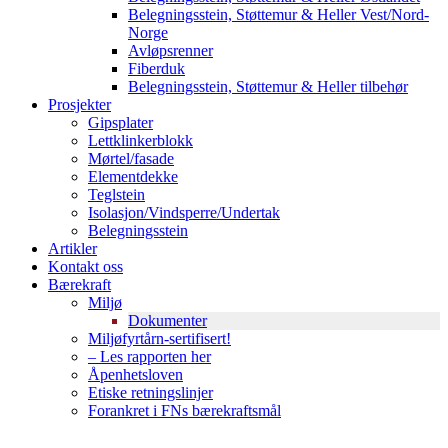
Belegningsstein, Støttemur & Heller Vest/Nord-
Norge
Avløpsrenner
Fiberduk
Belegningsstein, Støttemur & Heller tilbehør
Prosjekter
Gipsplater
Lettklinkerblokk
Mørtel/fasade
Elementdekke
Teglstein
Isolasjon/Vindsperre/Undertak
Belegningsstein
Artikler
Kontakt oss
Bærekraft
Miljø
Dokumenter
Miljøfyrtårn-sertifisert!
– Les rapporten her
Åpenhetsloven
Etiske retningslinjer
Forankret i FNs bærekraftsmål