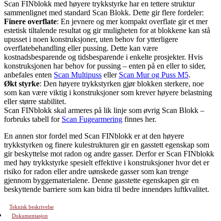
Scan FINblokk med høyere trykkstyrke har en tettere struktur
sammenlignet med standard Scan Blokk. Dette gir flere fordeler:
Finere overflate
: En jevnere og mer kompakt overflate gir et mer
estetisk tiltalende resultat og gir muligheten for at blokkene kan stå
upusset i noen konstruksjoner, uten behov for ytterligere
overflatebehandling eller pussing. Dette kan være
kostnadsbesparende og tidsbesparende i enkelte prosjekter. Hvis
konstruksjonen har behov for pussing – enten på en eller to sider,
anbefales enten
Scan Multipuss
eller
Scan Mur og Puss M5
.
Økt styrke
: Den høyere trykkstyrken gjør blokken sterkere, noe
som kan være viktig i konstruksjoner som krever høyere belastning
eller større stabilitet.
Scan FINblokk skal armeres på lik linje som øvrig Scan Blokk –
forbruks tabell for
Scan Fugearmering
finnes her.
En annen stor fordel med Scan FINblokk er at den høyere
trykkstyrken og finere kulestrukturen gir en gasstett egenskap som
gir beskyttelse mot radon og andre gasser. Derfor er Scan FINblokk
med høy trykkstyrke spesielt effektive i konstruksjoner hvor det er
risiko for radon eller andre uønskede gasser som kan trenge
gjennom byggematerialene. Denne gasstette egenskapen gir en
beskyttende barriere som kan bidra til bedre innendørs luftkvalitet.
Teknisk beskrivelse
Dokumentasjon