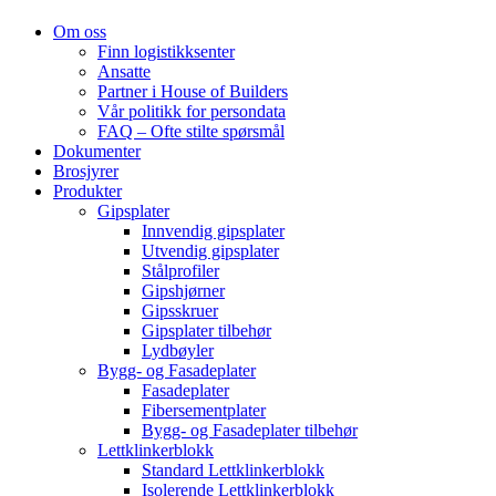
Om oss
Finn logistikksenter
Ansatte
Partner i House of Builders
Vår politikk for persondata
FAQ – Ofte stilte spørsmål
Dokumenter
Brosjyrer
Produkter
Gipsplater
Innvendig gipsplater
Utvendig gipsplater
Stålprofiler
Gipshjørner
Gipsskruer
Gipsplater tilbehør
Lydbøyler
Bygg- og Fasadeplater
Fasadeplater
Fibersementplater
Bygg- og Fasadeplater tilbehør
Lettklinkerblokk
Standard Lettklinkerblokk
Isolerende Lettklinkerblokk