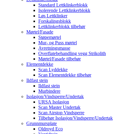
Standard Lettklinkerblokk
Isolerende Lettklinkerblokk
Løs Lettklinker
Forskalingsblokk
Lettklinkerblokk tilbehør
Mørtel/Fasade
Støpemørtel
Mur- og Puss mørtel
Avretningsmasse
Overflatebehandling vegg Strikolith
Mørtel/Fasade tilbehør
Elementdekke
Scan Lyddekke
Scan Elementdekke tilbehør
Ildfast stein
Ildfast stein
Murbindere
Isolasjon/Vindsperre/Undertak
URSA Isolasjon
Scan Master Undertak
Scan Airstop Vindsperre
Tilbehør Isolasjon/Vindsperre/Undertak
Grunnmursplate
Oldroyd Eco