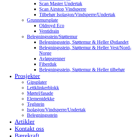
Scan Master Undertak
Scan Airstop Vindsperre
Tilbehør Isolasjon/Vindsperre/Undertak
Grunnmursplate
Oldroyd Eco
Ventidrain
Belegningsstein/Støttemur
Belegningsstein, Støttemur & Heller Østlandet
Belegningsstein, Støttemur & Heller Vest/Nord-
Norge
Avløpsrenner
Fiberduk
Belegningsstein, Støttemur & Heller tilbehør
Prosjekter
Gipsplater
Lettklinkerblokk
Mørtel/fasade
Elementdekke
Teglstein
Isolasjon/Vindsperre/Undertak
Belegningsstein
Artikler
Kontakt oss
Bærekraft