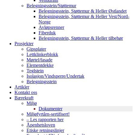
Ventidrain
Belegningsstein/Støttemur
Belegningsstein, Støttemur & Heller Østlandet
Belegningsstein, Støttemur & Heller Vest/Nord-
Norge
Avløpsrenner
Fiberduk
Belegningsstein, Støttemur & Heller tilbehør
Prosjekter
Gipsplater
Lettklinkerblokk
Mørtel/fasade
Elementdekke
Teglstein
Isolasjon/Vindsperre/Undertak
Belegningsstein
Artikler
Kontakt oss
Bærekraft
Miljø
Dokumenter
Miljøfyrtårn-sertifisert!
– Les rapporten her
Åpenhetsloven
Etiske retningslinjer