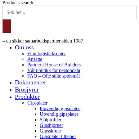
Products search
– en sikker samarbeidspartner siden 1987
Om oss
Finn logistikksenter
Ansatte
Partner i House of Builders
Vår politikk for persondata
FAQ – Ofte stilte spørsmål
Dokumenter
Brosjyrer
Produkter
Gipsplater
Innvendig gipsplater
Utvendig gipsplater
Stålprofiler
Gipshjørner
Gipsskruer
Gipsplater tilbehør