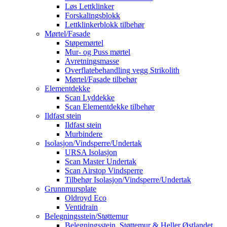
Løs Lettklinker
Forskalingsblokk
Lettklinkerblokk tilbehør
Mørtel/Fasade
Støpemørtel
Mur- og Puss mørtel
Avretningsmasse
Overflatebehandling vegg Strikolith
Mørtel/Fasade tilbehør
Elementdekke
Scan Lyddekke
Scan Elementdekke tilbehør
Ildfast stein
Ildfast stein
Murbindere
Isolasjon/Vindsperre/Undertak
URSA Isolasjon
Scan Master Undertak
Scan Airstop Vindsperre
Tilbehør Isolasjon/Vindsperre/Undertak
Grunnmursplate
Oldroyd Eco
Ventidrain
Belegningsstein/Støttemur
Belegningsstein, Støttemur & Heller Østlandet