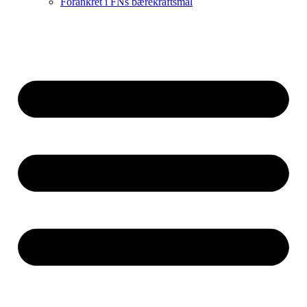
Forankret i FNs bærekraftsmål