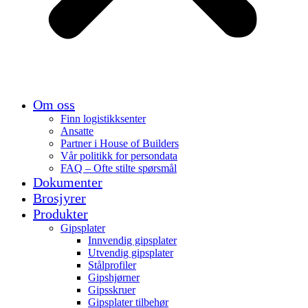
Om oss
Finn logistikksenter
Ansatte
Partner i House of Builders
Vår politikk for persondata
FAQ – Ofte stilte spørsmål
Dokumenter
Brosjyrer
Produkter
Gipsplater
Innvendig gipsplater
Utvendig gipsplater
Stålprofiler
Gipshjørner
Gipsskruer
Gipsplater tilbehør