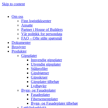
Skip to content
Om oss
Finn logistikksenter
Ansatte
Partner i House of Builders
Vår politikk for persondata
FAQ – Ofte stilte spørsmål
Dokumenter
Brosjyrer
Produkter
Gipsplater
Innvendig gipsplater
Utvendig gipsplater
Stålprofiler
Gipshjørner
Gipsskruer
Gipsplater tilbehør
Lydbøyler
Bygg- og Fasadeplater
Fasadeplater
Fibersementplater
Bygg- og Fasadeplater tilbehør
Lettklinkerblokk