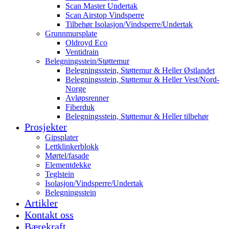
Scan Master Undertak
Scan Airstop Vindsperre
Tilbehør Isolasjon/Vindsperre/Undertak
Grunnmursplate
Oldroyd Eco
Ventidrain
Belegningsstein/Støttemur
Belegningsstein, Støttemur & Heller Østlandet
Belegningsstein, Støttemur & Heller Vest/Nord-
Norge
Avløpsrenner
Fiberduk
Belegningsstein, Støttemur & Heller tilbehør
Prosjekter
Gipsplater
Lettklinkerblokk
Mørtel/fasade
Elementdekke
Teglstein
Isolasjon/Vindsperre/Undertak
Belegningsstein
Artikler
Kontakt oss
Bærekraft