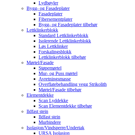
Lydbøyler
Bygg- og Fasadeplater
Fasadeplater
Fibersementplater
Bygg- og Fasadeplater tilbehør
Lettklinkerblokk
Standard Lettklinkerblokk
Isolerende Lettklinkerblokk
Løs Lettklinker
Forskalingsblokk
Lettklinkerblokk tilbehør
Mørtel/Fasade
Støpemørtel
Mur- og Puss mørtel
Avretningsmasse
Overflatebehandling vegg Strikolith
Mørtel/Fasade tilbehør
Elementdekke
Scan Lyddekke
Scan Elementdekke tilbehør
Ildfast stein
Ildfast stein
Murbindere
Isolasjon/Vindsperre/Undertak
URSA Isolasjon