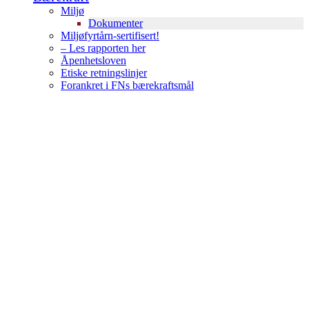
Miljø
Dokumenter
Miljøfyrtårn-sertifisert!
– Les rapporten her
Åpenhetsloven
Etiske retningslinjer
Forankret i FNs bærekraftsmål