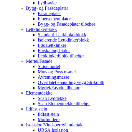
Lydbøyler
Bygg- og Fasadeplater
Fasadeplater
Fibersementplater
Bygg- og Fasadeplater tilbehør
Lettklinkerblokk
Standard Lettklinkerblokk
Isolerende Lettklinkerblokk
Løs Lettklinker
Forskalingsblokk
Lettklinkerblokk tilbehør
Mørtel/Fasade
Støpemørtel
Mur- og Puss mørtel
Avretningsmasse
Overflatebehandling vegg Strikolith
Mørtel/Fasade tilbehør
Elementdekke
Scan Lyddekke
Scan Elementdekke tilbehør
Ildfast stein
Ildfast stein
Murbindere
Isolasjon/Vindsperre/Undertak
URSA Isolasjon