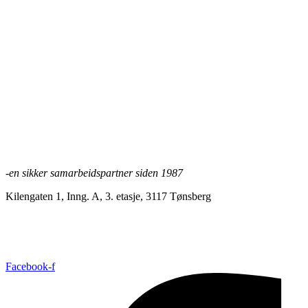
-en sikker samarbeidspartner siden 1987
Kilengaten 1, Inng. A, 3. etasje, 3117 Tønsberg
+47 33 30 03 90
//
bmc@bmc-norge.no
Informasjonskapsler (cookies)
Facebook-f