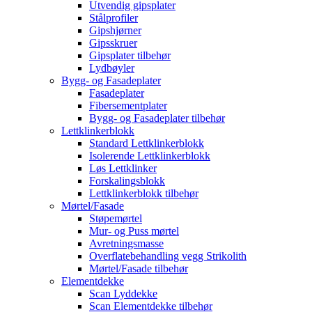
Utvendig gipsplater
Stålprofiler
Gipshjørner
Gipsskruer
Gipsplater tilbehør
Lydbøyler
Bygg- og Fasadeplater
Fasadeplater
Fibersementplater
Bygg- og Fasadeplater tilbehør
Lettklinkerblokk
Standard Lettklinkerblokk
Isolerende Lettklinkerblokk
Løs Lettklinker
Forskalingsblokk
Lettklinkerblokk tilbehør
Mørtel/Fasade
Støpemørtel
Mur- og Puss mørtel
Avretningsmasse
Overflatebehandling vegg Strikolith
Mørtel/Fasade tilbehør
Elementdekke
Scan Lyddekke
Scan Elementdekke tilbehør