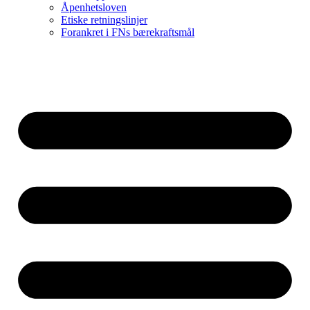
Åpenhetsloven
Etiske retningslinjer
Forankret i FNs bærekraftsmål