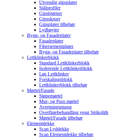
Utvendig gipsplater
Stålprofiler
Gipshjørner
Gipsskruer
Gipsplater tilbehør
Lydbøyler
Bygg- og Fasadeplater
Fasadeplater
Fibersementplater
Bygg- og Fasadeplater tilbehør
Lettklinkerblokk
Standard Lettklinkerblokk
Isolerende Lettklinkerblokk
Løs Lettklinker
Forskalingsblokk
Lettklinkerblokk tilbehør
Mørtel/Fasade
Støpemørtel
Mur- og Puss mørtel
Avretningsmasse
Overflatebehandling vegg Strikolith
Mørtel/Fasade tilbehør
Elementdekke
Scan Lyddekke
Scan Elementdekke tilbehør