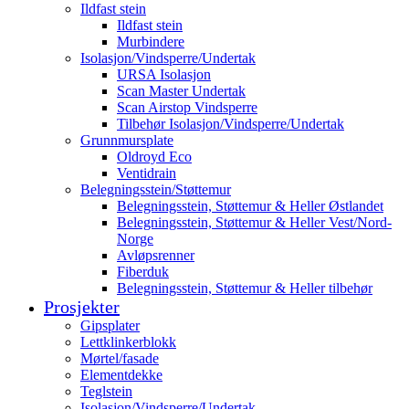
Ildfast stein
Ildfast stein
Murbindere
Isolasjon/Vindsperre/Undertak
URSA Isolasjon
Scan Master Undertak
Scan Airstop Vindsperre
Tilbehør Isolasjon/Vindsperre/Undertak
Grunnmursplate
Oldroyd Eco
Ventidrain
Belegningsstein/Støttemur
Belegningsstein, Støttemur & Heller Østlandet
Belegningsstein, Støttemur & Heller Vest/Nord-
Norge
Avløpsrenner
Fiberduk
Belegningsstein, Støttemur & Heller tilbehør
Prosjekter
Gipsplater
Lettklinkerblokk
Mørtel/fasade
Elementdekke
Teglstein
Isolasjon/Vindsperre/Undertak