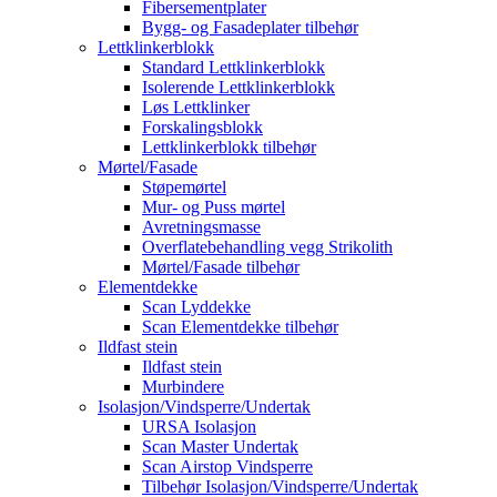
Fibersementplater
Bygg- og Fasadeplater tilbehør
Lettklinkerblokk
Standard Lettklinkerblokk
Isolerende Lettklinkerblokk
Løs Lettklinker
Forskalingsblokk
Lettklinkerblokk tilbehør
Mørtel/Fasade
Støpemørtel
Mur- og Puss mørtel
Avretningsmasse
Overflatebehandling vegg Strikolith
Mørtel/Fasade tilbehør
Elementdekke
Scan Lyddekke
Scan Elementdekke tilbehør
Ildfast stein
Ildfast stein
Murbindere
Isolasjon/Vindsperre/Undertak
URSA Isolasjon
Scan Master Undertak
Scan Airstop Vindsperre
Tilbehør Isolasjon/Vindsperre/Undertak