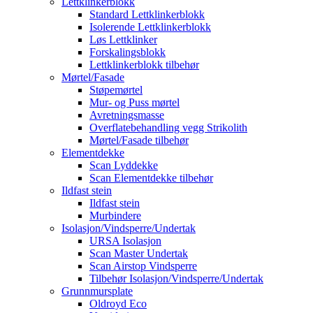
Lettklinkerblokk
Standard Lettklinkerblokk
Isolerende Lettklinkerblokk
Løs Lettklinker
Forskalingsblokk
Lettklinkerblokk tilbehør
Mørtel/Fasade
Støpemørtel
Mur- og Puss mørtel
Avretningsmasse
Overflatebehandling vegg Strikolith
Mørtel/Fasade tilbehør
Elementdekke
Scan Lyddekke
Scan Elementdekke tilbehør
Ildfast stein
Ildfast stein
Murbindere
Isolasjon/Vindsperre/Undertak
URSA Isolasjon
Scan Master Undertak
Scan Airstop Vindsperre
Tilbehør Isolasjon/Vindsperre/Undertak
Grunnmursplate
Oldroyd Eco