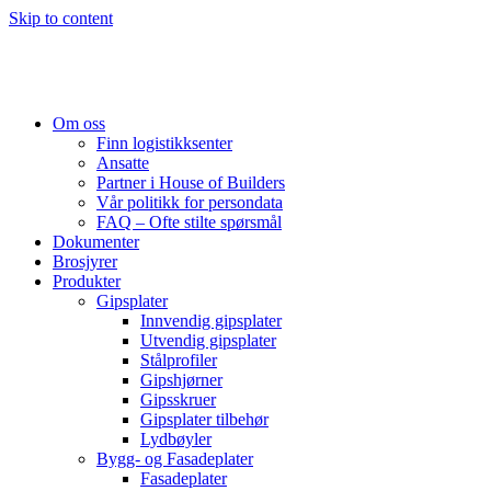
Skip to content
Om oss
Finn logistikksenter
Ansatte
Partner i House of Builders
Vår politikk for persondata
FAQ – Ofte stilte spørsmål
Dokumenter
Brosjyrer
Produkter
Gipsplater
Innvendig gipsplater
Utvendig gipsplater
Stålprofiler
Gipshjørner
Gipsskruer
Gipsplater tilbehør
Lydbøyler
Bygg- og Fasadeplater
Fasadeplater