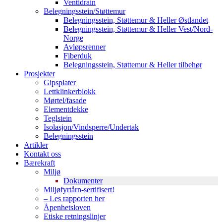
Ventidrain
Belegningsstein/Støttemur
Belegningsstein, Støttemur & Heller Østlandet
Belegningsstein, Støttemur & Heller Vest/Nord-
Norge
Avløpsrenner
Fiberduk
Belegningsstein, Støttemur & Heller tilbehør
Prosjekter
Gipsplater
Lettklinkerblokk
Mørtel/fasade
Elementdekke
Teglstein
Isolasjon/Vindsperre/Undertak
Belegningsstein
Artikler
Kontakt oss
Bærekraft
Miljø
Dokumenter
Miljøfyrtårn-sertifisert!
– Les rapporten her
Åpenhetsloven
Etiske retningslinjer