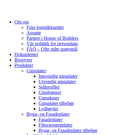
Om oss
Finn logistikksenter
Ansatte
Partner i House of Builders
Vår politikk for persondata
FAQ – Ofte stilte spørsmål
Dokumenter
Brosjyrer
Produkter
Gipsplater
Innvendig gipsplater
Utvendig gipsplater
Stålprofiler
Gipshjørner
Gipsskruer
Gipsplater tilbehør
Lydbøyler
Bygg- og Fasadeplater
Fasadeplater
Fibersementplater
Bygg- og Fasadeplater tilbehør