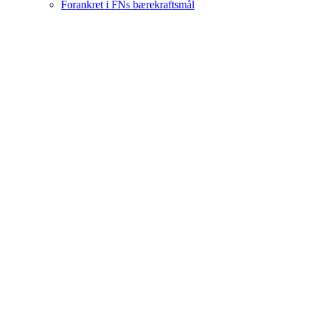
Forankret i FNs bærekraftsmål