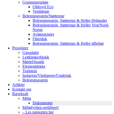
Grunnmursplate
Oldroyd Eco
Ventidrain
Belegningsstein/Støttemur
Belegningsstein, Støttemur & Heller Østlandet
Belegningsstein, Støttemur & Heller Vest/Nord-
Norge
Avløpsrenner
Fiberduk
Belegningsstein, Støttemur & Heller tilbehør
Prosjekter
Gipsplater
Lettklinkerblokk
Mørtel/fasade
Elementdekke
Teglstein
Isolasjon/Vindsperre/Undertak
Belegningsstein
Artikler
Kontakt oss
Bærekraft
Miljø
Dokumenter
Miljøfyrtårn-sertifisert!
– Les rapporten her