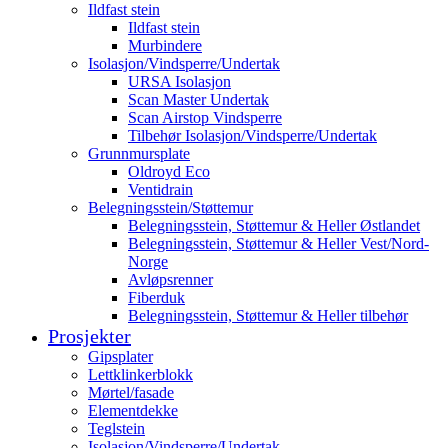
Ildfast stein
Ildfast stein
Murbindere
Isolasjon/Vindsperre/Undertak
URSA Isolasjon
Scan Master Undertak
Scan Airstop Vindsperre
Tilbehør Isolasjon/Vindsperre/Undertak
Grunnmursplate
Oldroyd Eco
Ventidrain
Belegningsstein/Støttemur
Belegningsstein, Støttemur & Heller Østlandet
Belegningsstein, Støttemur & Heller Vest/Nord-
Norge
Avløpsrenner
Fiberduk
Belegningsstein, Støttemur & Heller tilbehør
Prosjekter
Gipsplater
Lettklinkerblokk
Mørtel/fasade
Elementdekke
Teglstein
Isolasjon/Vindsperre/Undertak