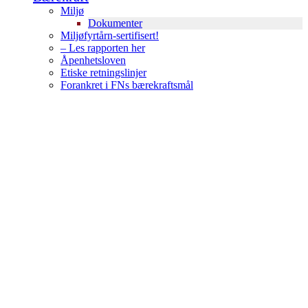
Miljø
Dokumenter
Miljøfyrtårn-sertifisert!
– Les rapporten her
Åpenhetsloven
Etiske retningslinjer
Forankret i FNs bærekraftsmål