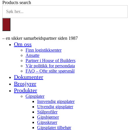
Products search
– en sikker samarbeidspartner siden 1987
Om oss
Finn logistikksenter
Ansatte
Partner i House of Builders
Vår politikk for persondata
FAQ – Ofte stilte spørsmål
Dokumenter
Brosjyrer
Produkter
Gipsplater
Innvendig gipsplater
Utvendig gipsplater
Stålprofiler
Gipshjørner
Gipsskruer
Gipsplater tilbehør