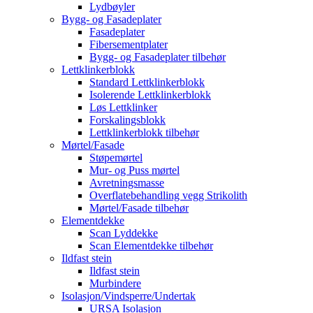
Lydbøyler
Bygg- og Fasadeplater
Fasadeplater
Fibersementplater
Bygg- og Fasadeplater tilbehør
Lettklinkerblokk
Standard Lettklinkerblokk
Isolerende Lettklinkerblokk
Løs Lettklinker
Forskalingsblokk
Lettklinkerblokk tilbehør
Mørtel/Fasade
Støpemørtel
Mur- og Puss mørtel
Avretningsmasse
Overflatebehandling vegg Strikolith
Mørtel/Fasade tilbehør
Elementdekke
Scan Lyddekke
Scan Elementdekke tilbehør
Ildfast stein
Ildfast stein
Murbindere
Isolasjon/Vindsperre/Undertak
URSA Isolasjon