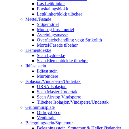
Løs Lettklinker
Forskalingsblokk
Lettklinkerblokk tilbehør
Mørtel/Fasade
Støpemørtel
Mur- og Puss mørtel
Avretningsmasse
Overflatebehandling vegg Strikolith
Mørtel/Fasade tilbehør
Elementdekke
Scan Lyddekke
Scan Elementdekke tilbehør
Ildfast stein
Ildfast stein
Murbindere
Isolasjon/Vindsperre/Undertak
URSA Isolasjon
Scan Master Undertak
Scan Airstop Vindsperre
Tilbehør Isolasjon/Vindsperre/Undertak
Grunnmursplate
Oldroyd Eco
Ventidrain
Belegningsstein/Støttemur
Belegningsstein, Støttemur & Heller Østlandet