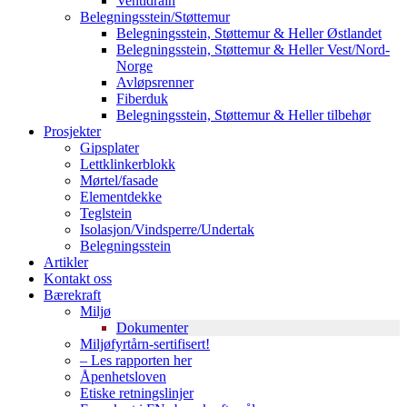
Ventidrain
Belegningsstein/Støttemur
Belegningsstein, Støttemur & Heller Østlandet
Belegningsstein, Støttemur & Heller Vest/Nord-
Norge
Avløpsrenner
Fiberduk
Belegningsstein, Støttemur & Heller tilbehør
Prosjekter
Gipsplater
Lettklinkerblokk
Mørtel/fasade
Elementdekke
Teglstein
Isolasjon/Vindsperre/Undertak
Belegningsstein
Artikler
Kontakt oss
Bærekraft
Miljø
Dokumenter
Miljøfyrtårn-sertifisert!
– Les rapporten her
Åpenhetsloven
Etiske retningslinjer