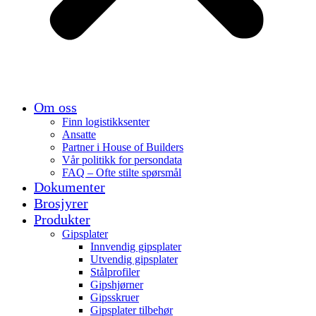
Om oss
Finn logistikksenter
Ansatte
Partner i House of Builders
Vår politikk for persondata
FAQ – Ofte stilte spørsmål
Dokumenter
Brosjyrer
Produkter
Gipsplater
Innvendig gipsplater
Utvendig gipsplater
Stålprofiler
Gipshjørner
Gipsskruer
Gipsplater tilbehør