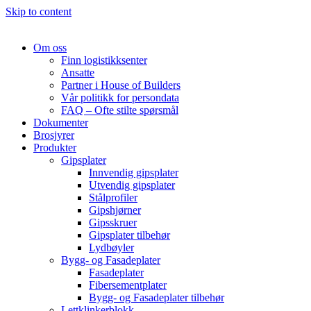
Skip to content
Om oss
Finn logistikksenter
Ansatte
Partner i House of Builders
Vår politikk for persondata
FAQ – Ofte stilte spørsmål
Dokumenter
Brosjyrer
Produkter
Gipsplater
Innvendig gipsplater
Utvendig gipsplater
Stålprofiler
Gipshjørner
Gipsskruer
Gipsplater tilbehør
Lydbøyler
Bygg- og Fasadeplater
Fasadeplater
Fibersementplater
Bygg- og Fasadeplater tilbehør
Lettklinkerblokk