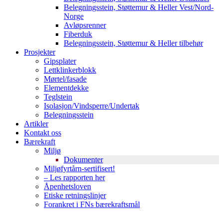
Belegningsstein, Støttemur & Heller Vest/Nord-
Norge
Avløpsrenner
Fiberduk
Belegningsstein, Støttemur & Heller tilbehør
Prosjekter
Gipsplater
Lettklinkerblokk
Mørtel/fasade
Elementdekke
Teglstein
Isolasjon/Vindsperre/Undertak
Belegningsstein
Artikler
Kontakt oss
Bærekraft
Miljø
Dokumenter
Miljøfyrtårn-sertifisert!
– Les rapporten her
Åpenhetsloven
Etiske retningslinjer
Forankret i FNs bærekraftsmål