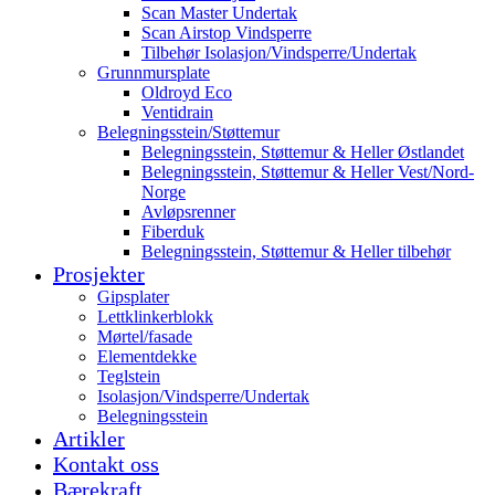
Scan Master Undertak
Scan Airstop Vindsperre
Tilbehør Isolasjon/Vindsperre/Undertak
Grunnmursplate
Oldroyd Eco
Ventidrain
Belegningsstein/Støttemur
Belegningsstein, Støttemur & Heller Østlandet
Belegningsstein, Støttemur & Heller Vest/Nord-
Norge
Avløpsrenner
Fiberduk
Belegningsstein, Støttemur & Heller tilbehør
Prosjekter
Gipsplater
Lettklinkerblokk
Mørtel/fasade
Elementdekke
Teglstein
Isolasjon/Vindsperre/Undertak
Belegningsstein
Artikler
Kontakt oss
Bærekraft