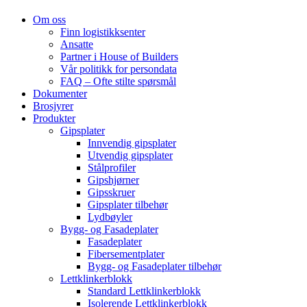
Om oss
Finn logistikksenter
Ansatte
Partner i House of Builders
Vår politikk for persondata
FAQ – Ofte stilte spørsmål
Dokumenter
Brosjyrer
Produkter
Gipsplater
Innvendig gipsplater
Utvendig gipsplater
Stålprofiler
Gipshjørner
Gipsskruer
Gipsplater tilbehør
Lydbøyler
Bygg- og Fasadeplater
Fasadeplater
Fibersementplater
Bygg- og Fasadeplater tilbehør
Lettklinkerblokk
Standard Lettklinkerblokk
Isolerende Lettklinkerblokk