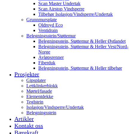
Scan Master Undertak
Scan Airstop Vindsperre
Tilbehør Isolasjon/Vindsperre/Undertak
Grunnmursplate
Oldroyd Eco
Ventidrain
Belegningsstein/Støttemur
Belegningsstein, Støttemur & Heller Østlandet
Belegningsstein, Støttemur & Heller Vest/Nord-
Norge
Avløpsrenner
Fiberduk
Belegningsstein, Støttemur & Heller tilbehør
Prosjekter
Gipsplater
Lettklinkerblokk
Mørtel/fasade
Elementdekke
Teglstein
Isolasjon/Vindsperre/Undertak
Belegningsstein
Artikler
Kontakt oss
Bærekraft