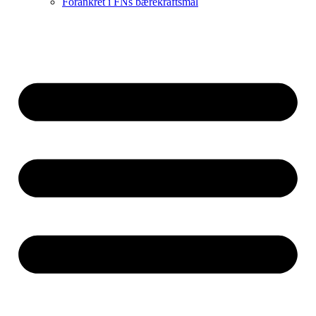
Forankret i FNs bærekraftsmål