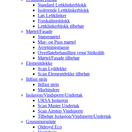
Standard Lettklinkerblokk
Isolerende Lettklinkerblokk
Løs Lettklinker
Forskalingsblokk
Lettklinkerblokk tilbehør
Mørtel/Fasade
Støpemørtel
Mur- og Puss mørtel
Avretningsmasse
Overflatebehandling vegg Strikolith
Mørtel/Fasade tilbehør
Elementdekke
Scan Lyddekke
Scan Elementdekke tilbehør
Ildfast stein
Ildfast stein
Murbindere
Isolasjon/Vindsperre/Undertak
URSA Isolasjon
Scan Master Undertak
Scan Airstop Vindsperre
Tilbehør Isolasjon/Vindsperre/Undertak
Grunnmursplate
Oldroyd Eco