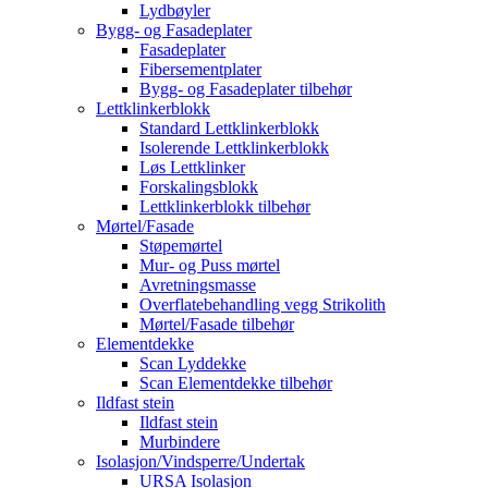
Lydbøyler
Bygg- og Fasadeplater
Fasadeplater
Fibersementplater
Bygg- og Fasadeplater tilbehør
Lettklinkerblokk
Standard Lettklinkerblokk
Isolerende Lettklinkerblokk
Løs Lettklinker
Forskalingsblokk
Lettklinkerblokk tilbehør
Mørtel/Fasade
Støpemørtel
Mur- og Puss mørtel
Avretningsmasse
Overflatebehandling vegg Strikolith
Mørtel/Fasade tilbehør
Elementdekke
Scan Lyddekke
Scan Elementdekke tilbehør
Ildfast stein
Ildfast stein
Murbindere
Isolasjon/Vindsperre/Undertak
URSA Isolasjon