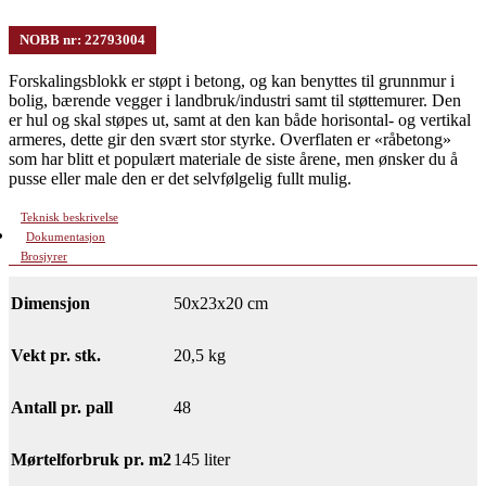
NOBB nr: 22793004
Forskalingsblokk er støpt i betong, og kan benyttes til grunnmur i
bolig, bærende vegger i landbruk/industri samt til støttemurer. Den
er hul og skal støpes ut, samt at den kan både horisontal- og vertikal
armeres, dette gir den svært stor styrke. Overflaten er «råbetong»
som har blitt et populært materiale de siste årene, men ønsker du å
pusse eller male den er det selvfølgelig fullt mulig.
Teknisk beskrivelse
Dokumentasjon
Brosjyrer
Dimensjon
50x23x20 cm
Vekt pr. stk.
20,5 kg
Antall pr. pall
48
Mørtelforbruk pr. m2
145 liter