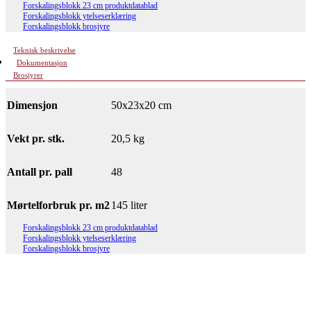
Forskalingsblokk 23 cm produktdatablad
Forskalingsblokk ytelseserklæring
Forskalingsblokk brosjyre
Teknisk beskrivelse
Dokumentasjon
Brosjyrer
Dimensjon
50x23x20 cm
Vekt pr. stk.
20,5 kg
Antall pr. pall
48
Mørtelforbruk pr. m2
145 liter
Forskalingsblokk 23 cm produktdatablad
Forskalingsblokk ytelseserklæring
Forskalingsblokk brosjyre