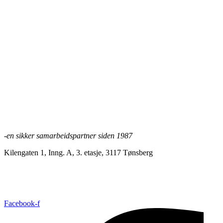
Forskalingsblokk 15 cm
Les mer
Forskalingsblokk 19 cm
Les mer
-en sikker samarbeidspartner siden 1987
Kilengaten 1, Inng. A, 3. etasje, 3117 Tønsberg
+47 33 30 03 90
//
bmc@bmc-norge.no
Informasjonskapsler (cookies)
Facebook-f