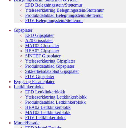
EPD Belegningsstein/Støttemur
Ytelseserklæring Belegningsstein/Støttemur
Produktdatablad Belegningsstein/Støttemur
FDV Belegningsstein/Støttemur
Gipsplater
EPD Gipsplater
A20 Gipsplater
MAT02 Gipsplater
HEA02 Gipsplater
SINTEF Gipsplater
Ytelseserklæring Gipsplater
Produktdatablad Gipsplater
Sikkerhetsdatablad Gipsplater
FDV Gipsplater
Bygg- og Fasadeplater
Lettklinkerblokk
EPD Lettklinkerblokk
Ytelseserklæring Lettklinkerblokk
Produktdatablad Lettklinkerblokk
HEA02 Lettklinkerblokk
MAT02 Lettklinkerblokk
FDV Lettklinkerblokk
Mørtel/Fasade
EPD Mørtel/Fasade