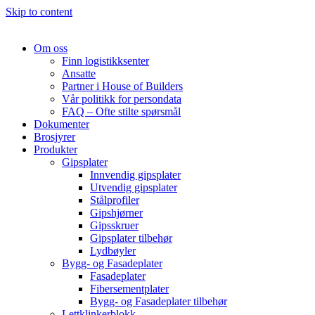
Skip to content
Om oss
Finn logistikksenter
Ansatte
Partner i House of Builders
Vår politikk for persondata
FAQ – Ofte stilte spørsmål
Dokumenter
Brosjyrer
Produkter
Gipsplater
Innvendig gipsplater
Utvendig gipsplater
Stålprofiler
Gipshjørner
Gipsskruer
Gipsplater tilbehør
Lydbøyler
Bygg- og Fasadeplater
Fasadeplater
Fibersementplater
Bygg- og Fasadeplater tilbehør
Lettklinkerblokk