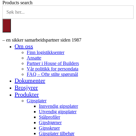
Products search
– en sikker samarbeidspartner siden 1987
Om oss
Finn logistikksenter
Ansatte
Partner i House of Builders
Vår politikk for persondata
FAQ – Ofte stilte spørsmål
Dokumenter
Brosjyrer
Produkter
Gipsplater
Innvendig gipsplater
Utvendig gipsplater
Stålprofiler
Gipshjørner
Gipsskruer
Gipsplater tilbehør