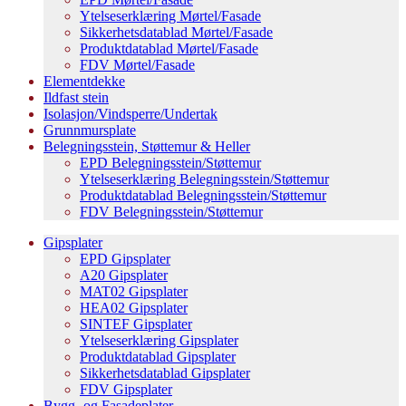
Ytelseserklæring Mørtel/Fasade
Sikkerhetsdatablad Mørtel/Fasade
Produktdatablad Mørtel/Fasade
FDV Mørtel/Fasade
Elementdekke
Ildfast stein
Isolasjon/Vindsperre/Undertak
Grunnmursplate
Belegningsstein, Støttemur & Heller
EPD Belegningsstein/Støttemur
Ytelseserklæring Belegningsstein/Støttemur
Produktdatablad Belegningsstein/Støttemur
FDV Belegningsstein/Støttemur
Gipsplater
EPD Gipsplater
A20 Gipsplater
MAT02 Gipsplater
HEA02 Gipsplater
SINTEF Gipsplater
Ytelseserklæring Gipsplater
Produktdatablad Gipsplater
Sikkerhetsdatablad Gipsplater
FDV Gipsplater
Bygg- og Fasadeplater