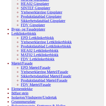
HEA02 Gipsplater
SINTEF Gipsplater
Ytelseserklæring Gipsplater
Produktdatablad Gipsplater
Sikkerhetsdatablad Gipsplater
FDV Gipsplater
Bygg- og Fasadeplater
Lettklinkerblokk
EPD Lettklinkerblokk
Ytelseserklæring Lettklinkerblokk
Produktdatablad Lettklinkerblokk
HEA02 Lettklinkerblokk
MAT02 Lettklinkerblokk
FDV Lettklinkerblokk
Mørtel/Fasade
EPD Mørtel/Fasade
Ytelseserklæring Mørtel/Fasade
Sikkerhetsdatablad Mørtel/Fasade
Produktdatablad Mørtel/Fasade
FDV Mørtel/Fasade
Elementdekke
Ildfast stein
Isolasjon/Vindsperre/Undertak
Grunnmursplate
Belegningsstein, Støttemur & Heller