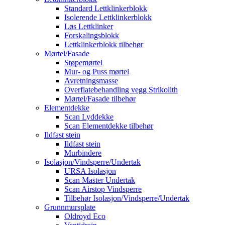
Standard Lettklinkerblokk
Isolerende Lettklinkerblokk
Løs Lettklinker
Forskalingsblokk
Lettklinkerblokk tilbehør
Mørtel/Fasade
Støpemørtel
Mur- og Puss mørtel
Avretningsmasse
Overflatebehandling vegg Strikolith
Mørtel/Fasade tilbehør
Elementdekke
Scan Lyddekke
Scan Elementdekke tilbehør
Ildfast stein
Ildfast stein
Murbindere
Isolasjon/Vindsperre/Undertak
URSA Isolasjon
Scan Master Undertak
Scan Airstop Vindsperre
Tilbehør Isolasjon/Vindsperre/Undertak
Grunnmursplate
Oldroyd Eco