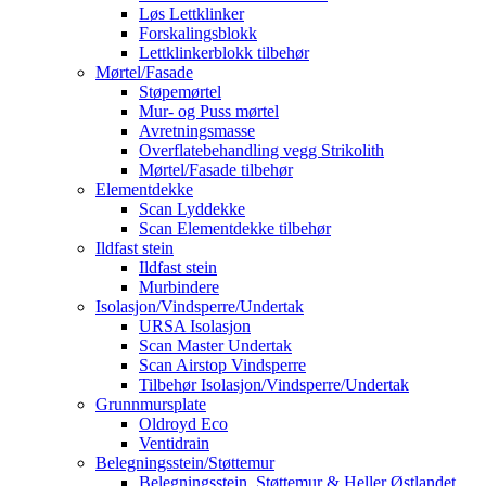
Løs Lettklinker
Forskalingsblokk
Lettklinkerblokk tilbehør
Mørtel/Fasade
Støpemørtel
Mur- og Puss mørtel
Avretningsmasse
Overflatebehandling vegg Strikolith
Mørtel/Fasade tilbehør
Elementdekke
Scan Lyddekke
Scan Elementdekke tilbehør
Ildfast stein
Ildfast stein
Murbindere
Isolasjon/Vindsperre/Undertak
URSA Isolasjon
Scan Master Undertak
Scan Airstop Vindsperre
Tilbehør Isolasjon/Vindsperre/Undertak
Grunnmursplate
Oldroyd Eco
Ventidrain
Belegningsstein/Støttemur
Belegningsstein, Støttemur & Heller Østlandet