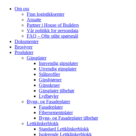
Om oss
Finn logistikksenter
Ansatte
Partner i House of Builders
Vår politikk for persondata
FAQ – Ofte stilte spørsmål
Dokumenter
Brosjyrer
Produkter
Gipsplater
Innvendig gipsplater
Utvendig gipsplater
Stålprofiler
Gipshjørner
Gipsskruer
Gipsplater tilbehør
Lydbøyler
Bygg- og Fasadeplater
Fasadeplater
Fibersementplater
Bygg- og Fasadeplater tilbehør
Lettklinkerblokk
Standard Lettklinkerblokk
Isolerende Lettklinkerblokk