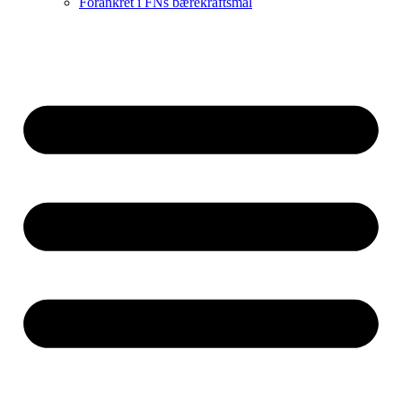
Forankret i FNs bærekraftsmål