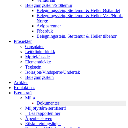
Ventidrain
Belegningsstein/Støttemur
Belegningsstein, Støttemur & Heller Østlandet
Belegningsstein, Støttemur & Heller Vest/Nord-
Norge
Avløpsrenner
Fiberduk
Belegningsstein, Støttemur & Heller tilbehør
Prosjekter
Gipsplater
Lettklinkerblokk
Mørtel/fasade
Elementdekke
Teglstein
Isolasjon/Vindsperre/Undertak
Belegningsstein
Artikler
Kontakt oss
Bærekraft
Miljø
Dokumenter
Miljøfyrtårn-sertifisert!
– Les rapporten her
Åpenhetsloven
Etiske retningslinjer