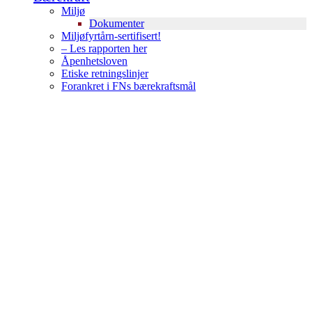
Miljø
Dokumenter
Miljøfyrtårn-sertifisert!
– Les rapporten her
Åpenhetsloven
Etiske retningslinjer
Forankret i FNs bærekraftsmål