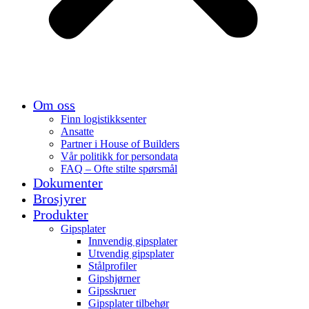
Om oss
Finn logistikksenter
Ansatte
Partner i House of Builders
Vår politikk for persondata
FAQ – Ofte stilte spørsmål
Dokumenter
Brosjyrer
Produkter
Gipsplater
Innvendig gipsplater
Utvendig gipsplater
Stålprofiler
Gipshjørner
Gipsskruer
Gipsplater tilbehør