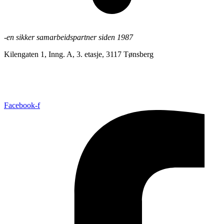
-en sikker samarbeidspartner siden 1987
Kilengaten 1, Inng. A, 3. etasje, 3117 Tønsberg
+47 33 30 03 90
//
bmc@bmc-norge.no
Informasjonskapsler (cookies)
Facebook-f