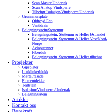
Scan Master Undertak
Scan Airstop Vindsperre
Tilbehør Isolasjon/Vindsperre/Undertak
Grunnmursplate
Oldroyd Eco
Ventidrain
Belegningsstein/Støttemur
Belegningsstein, Støttemur & Heller Østlandet
Belegningsstein, Støttemur & Heller Vest/Nord-
Norge
Avløpsrenner
Fiberduk
Belegningsstein, Støttemur & Heller tilbehør
Prosjekter
Gipsplater
Lettklinkerblokk
Mørtel/fasade
Elementdekke
Teglstein
Isolasjon/Vindsperre/Undertak
Belegningsstein
Artikler
Kontakt oss
Bærekraft