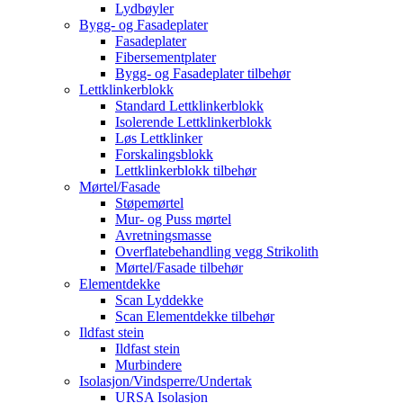
Lydbøyler
Bygg- og Fasadeplater
Fasadeplater
Fibersementplater
Bygg- og Fasadeplater tilbehør
Lettklinkerblokk
Standard Lettklinkerblokk
Isolerende Lettklinkerblokk
Løs Lettklinker
Forskalingsblokk
Lettklinkerblokk tilbehør
Mørtel/Fasade
Støpemørtel
Mur- og Puss mørtel
Avretningsmasse
Overflatebehandling vegg Strikolith
Mørtel/Fasade tilbehør
Elementdekke
Scan Lyddekke
Scan Elementdekke tilbehør
Ildfast stein
Ildfast stein
Murbindere
Isolasjon/Vindsperre/Undertak
URSA Isolasjon