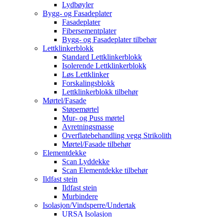
Lydbøyler
Bygg- og Fasadeplater
Fasadeplater
Fibersementplater
Bygg- og Fasadeplater tilbehør
Lettklinkerblokk
Standard Lettklinkerblokk
Isolerende Lettklinkerblokk
Løs Lettklinker
Forskalingsblokk
Lettklinkerblokk tilbehør
Mørtel/Fasade
Støpemørtel
Mur- og Puss mørtel
Avretningsmasse
Overflatebehandling vegg Strikolith
Mørtel/Fasade tilbehør
Elementdekke
Scan Lyddekke
Scan Elementdekke tilbehør
Ildfast stein
Ildfast stein
Murbindere
Isolasjon/Vindsperre/Undertak
URSA Isolasjon