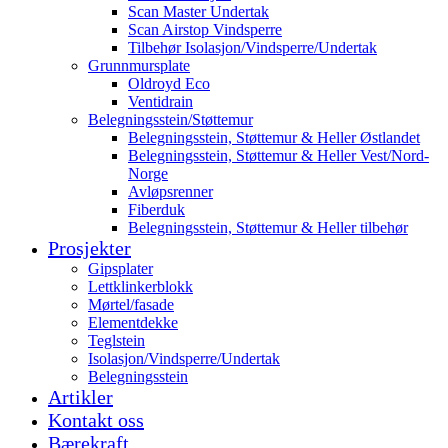
Scan Master Undertak
Scan Airstop Vindsperre
Tilbehør Isolasjon/Vindsperre/Undertak
Grunnmursplate
Oldroyd Eco
Ventidrain
Belegningsstein/Støttemur
Belegningsstein, Støttemur & Heller Østlandet
Belegningsstein, Støttemur & Heller Vest/Nord-
Norge
Avløpsrenner
Fiberduk
Belegningsstein, Støttemur & Heller tilbehør
Prosjekter
Gipsplater
Lettklinkerblokk
Mørtel/fasade
Elementdekke
Teglstein
Isolasjon/Vindsperre/Undertak
Belegningsstein
Artikler
Kontakt oss
Bærekraft