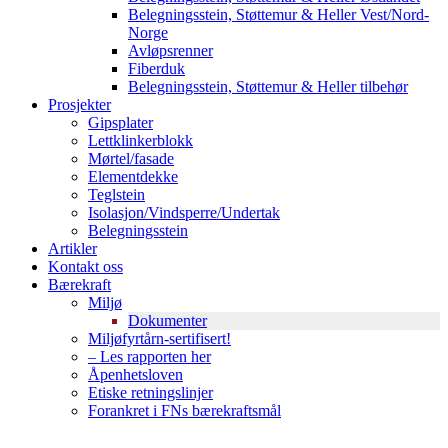
Belegningsstein, Støttemur & Heller Vest/Nord-
Norge
Avløpsrenner
Fiberduk
Belegningsstein, Støttemur & Heller tilbehør
Prosjekter
Gipsplater
Lettklinkerblokk
Mørtel/fasade
Elementdekke
Teglstein
Isolasjon/Vindsperre/Undertak
Belegningsstein
Artikler
Kontakt oss
Bærekraft
Miljø
Dokumenter
Miljøfyrtårn-sertifisert!
– Les rapporten her
Åpenhetsloven
Etiske retningslinjer
Forankret i FNs bærekraftsmål