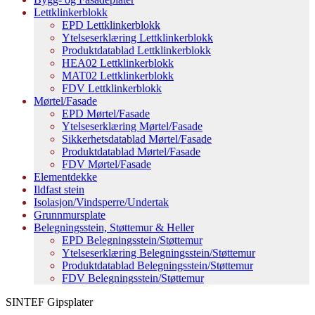
Lettklinkerblokk
EPD Lettklinkerblokk
Ytelseserklæring Lettklinkerblokk
Produktdatablad Lettklinkerblokk
HEA02 Lettklinkerblokk
MAT02 Lettklinkerblokk
FDV Lettklinkerblokk
Mørtel/Fasade
EPD Mørtel/Fasade
Ytelseserklæring Mørtel/Fasade
Sikkerhetsdatablad Mørtel/Fasade
Produktdatablad Mørtel/Fasade
FDV Mørtel/Fasade
Elementdekke
Ildfast stein
Isolasjon/Vindsperre/Undertak
Grunnmursplate
Belegningsstein, Støttemur & Heller
EPD Belegningsstein/Støttemur
Ytelseserklæring Belegningsstein/Støttemur
Produktdatablad Belegningsstein/Støttemur
FDV Belegningsstein/Støttemur
SINTEF Gipsplater