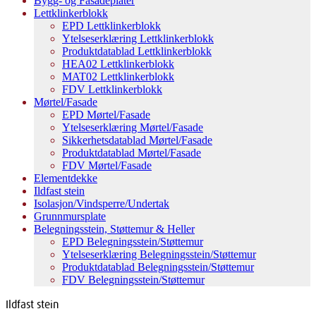
Bygg- og Fasadeplater
Lettklinkerblokk
EPD Lettklinkerblokk
Ytelseserklæring Lettklinkerblokk
Produktdatablad Lettklinkerblokk
HEA02 Lettklinkerblokk
MAT02 Lettklinkerblokk
FDV Lettklinkerblokk
Mørtel/Fasade
EPD Mørtel/Fasade
Ytelseserklæring Mørtel/Fasade
Sikkerhetsdatablad Mørtel/Fasade
Produktdatablad Mørtel/Fasade
FDV Mørtel/Fasade
Elementdekke
Ildfast stein
Isolasjon/Vindsperre/Undertak
Grunnmursplate
Belegningsstein, Støttemur & Heller
EPD Belegningsstein/Støttemur
Ytelseserklæring Belegningsstein/Støttemur
Produktdatablad Belegningsstein/Støttemur
FDV Belegningsstein/Støttemur
Ildfast stein