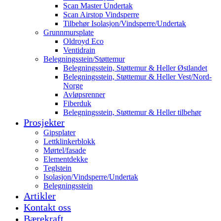
Scan Master Undertak
Scan Airstop Vindsperre
Tilbehør Isolasjon/Vindsperre/Undertak
Grunnmursplate
Oldroyd Eco
Ventidrain
Belegningsstein/Støttemur
Belegningsstein, Støttemur & Heller Østlandet
Belegningsstein, Støttemur & Heller Vest/Nord-
Norge
Avløpsrenner
Fiberduk
Belegningsstein, Støttemur & Heller tilbehør
Prosjekter
Gipsplater
Lettklinkerblokk
Mørtel/fasade
Elementdekke
Teglstein
Isolasjon/Vindsperre/Undertak
Belegningsstein
Artikler
Kontakt oss
Bærekraft