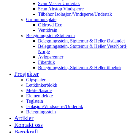
Scan Master Undertak
Scan Airstop Vindsperre
Tilbehør Isolasjon/Vindsperre/Undertak
Grunnmursplate
Oldroyd Eco
Ventidrain
Belegningsstein/Støttemur
Belegningsstein, Støttemur & Heller Østlandet
Belegningsstein, Støttemur & Heller Vest/Nord-
Norge
Avløpsrenner
Fiberduk
Belegningsstein, Støttemur & Heller tilbehør
Prosjekter
Gipsplater
Lettklinkerblokk
Mørtel/fasade
Elementdekke
Teglstein
Isolasjon/Vindsperre/Undertak
Belegningsstein
Artikler
Kontakt oss
Bærekraft