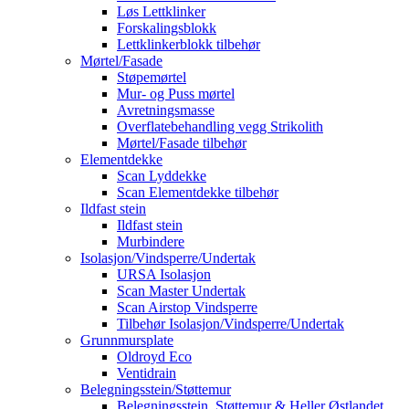
Løs Lettklinker
Forskalingsblokk
Lettklinkerblokk tilbehør
Mørtel/Fasade
Støpemørtel
Mur- og Puss mørtel
Avretningsmasse
Overflatebehandling vegg Strikolith
Mørtel/Fasade tilbehør
Elementdekke
Scan Lyddekke
Scan Elementdekke tilbehør
Ildfast stein
Ildfast stein
Murbindere
Isolasjon/Vindsperre/Undertak
URSA Isolasjon
Scan Master Undertak
Scan Airstop Vindsperre
Tilbehør Isolasjon/Vindsperre/Undertak
Grunnmursplate
Oldroyd Eco
Ventidrain
Belegningsstein/Støttemur
Belegningsstein, Støttemur & Heller Østlandet