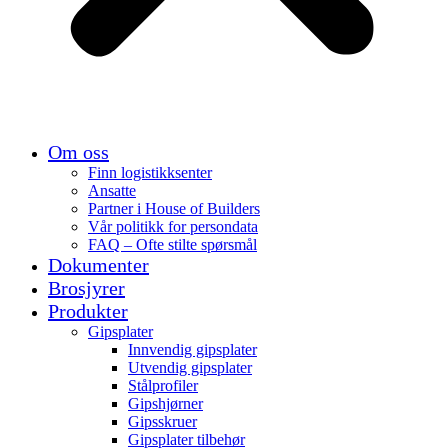
Om oss
Finn logistikksenter
Ansatte
Partner i House of Builders
Vår politikk for persondata
FAQ – Ofte stilte spørsmål
Dokumenter
Brosjyrer
Produkter
Gipsplater
Innvendig gipsplater
Utvendig gipsplater
Stålprofiler
Gipshjørner
Gipsskruer
Gipsplater tilbehør