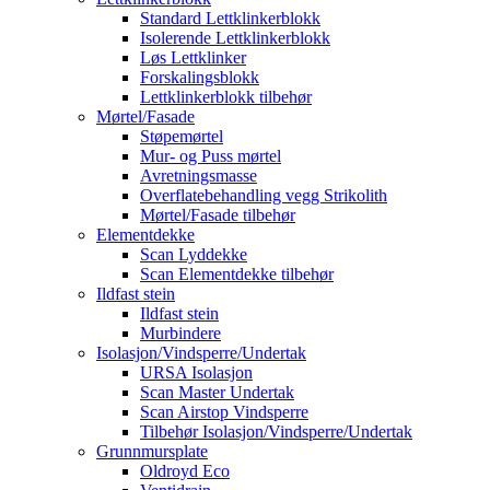
Standard Lettklinkerblokk
Isolerende Lettklinkerblokk
Løs Lettklinker
Forskalingsblokk
Lettklinkerblokk tilbehør
Mørtel/Fasade
Støpemørtel
Mur- og Puss mørtel
Avretningsmasse
Overflatebehandling vegg Strikolith
Mørtel/Fasade tilbehør
Elementdekke
Scan Lyddekke
Scan Elementdekke tilbehør
Ildfast stein
Ildfast stein
Murbindere
Isolasjon/Vindsperre/Undertak
URSA Isolasjon
Scan Master Undertak
Scan Airstop Vindsperre
Tilbehør Isolasjon/Vindsperre/Undertak
Grunnmursplate
Oldroyd Eco