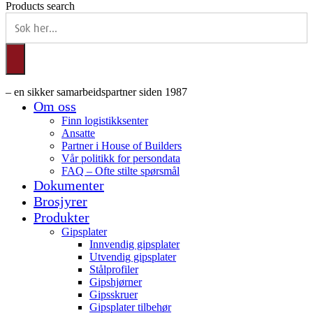
Products search
– en sikker samarbeidspartner siden 1987
Om oss
Finn logistikksenter
Ansatte
Partner i House of Builders
Vår politikk for persondata
FAQ – Ofte stilte spørsmål
Dokumenter
Brosjyrer
Produkter
Gipsplater
Innvendig gipsplater
Utvendig gipsplater
Stålprofiler
Gipshjørner
Gipsskruer
Gipsplater tilbehør