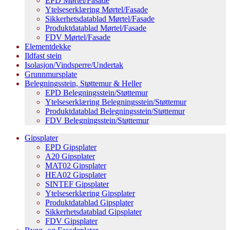
EPD Mørtel/Fasade
Ytelseserklæring Mørtel/Fasade
Sikkerhetsdatablad Mørtel/Fasade
Produktdatablad Mørtel/Fasade
FDV Mørtel/Fasade
Elementdekke
Ildfast stein
Isolasjon/Vindsperre/Undertak
Grunnmursplate
Belegningsstein, Støttemur & Heller
EPD Belegningsstein/Støttemur
Ytelseserklæring Belegningsstein/Støttemur
Produktdatablad Belegningsstein/Støttemur
FDV Belegningsstein/Støttemur
Gipsplater
EPD Gipsplater
A20 Gipsplater
MAT02 Gipsplater
HEA02 Gipsplater
SINTEF Gipsplater
Ytelseserklæring Gipsplater
Produktdatablad Gipsplater
Sikkerhetsdatablad Gipsplater
FDV Gipsplater