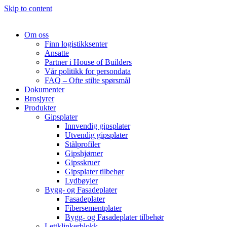
Skip to content
Om oss
Finn logistikksenter
Ansatte
Partner i House of Builders
Vår politikk for persondata
FAQ – Ofte stilte spørsmål
Dokumenter
Brosjyrer
Produkter
Gipsplater
Innvendig gipsplater
Utvendig gipsplater
Stålprofiler
Gipshjørner
Gipsskruer
Gipsplater tilbehør
Lydbøyler
Bygg- og Fasadeplater
Fasadeplater
Fibersementplater
Bygg- og Fasadeplater tilbehør
Lettklinkerblokk