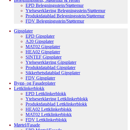
Belegningsstein, Støttemur & Heller
EPD Belegningsstein/Støttemur
Ytelseserklæring Belegningsstein/Støttemur
Produktdatablad Belegningsstein/Støttemur
FDV Belegningsstein/Støttemur
Gipsplater
EPD Gipsplater
A20 Gipsplater
MAT02 Gipsplater
HEA02 Gipsplater
SINTEF Gipsplater
Ytelseserklæring Gipsplater
Produktdatablad Gipsplater
Sikkerhetsdatablad Gipsplater
FDV Gipsplater
Bygg- og Fasadeplater
Lettklinkerblokk
EPD Lettklinkerblokk
Ytelseserklæring Lettklinkerblokk
Produktdatablad Lettklinkerblokk
HEA02 Lettklinkerblokk
MAT02 Lettklinkerblokk
FDV Lettklinkerblokk
Mørtel/Fasade