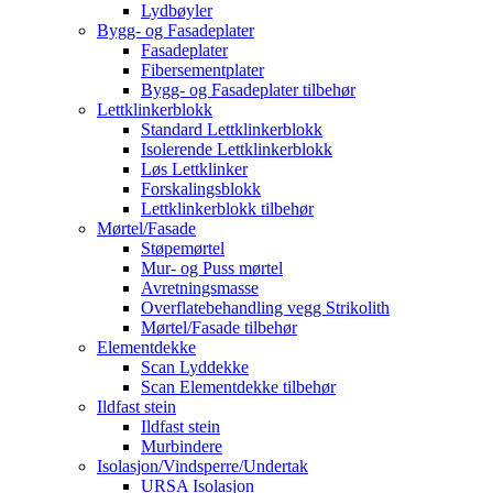
Lydbøyler
Bygg- og Fasadeplater
Fasadeplater
Fibersementplater
Bygg- og Fasadeplater tilbehør
Lettklinkerblokk
Standard Lettklinkerblokk
Isolerende Lettklinkerblokk
Løs Lettklinker
Forskalingsblokk
Lettklinkerblokk tilbehør
Mørtel/Fasade
Støpemørtel
Mur- og Puss mørtel
Avretningsmasse
Overflatebehandling vegg Strikolith
Mørtel/Fasade tilbehør
Elementdekke
Scan Lyddekke
Scan Elementdekke tilbehør
Ildfast stein
Ildfast stein
Murbindere
Isolasjon/Vindsperre/Undertak
URSA Isolasjon