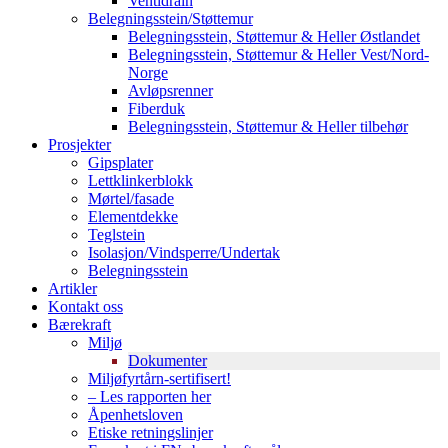
Ventidrain
Belegningsstein/Støttemur
Belegningsstein, Støttemur & Heller Østlandet
Belegningsstein, Støttemur & Heller Vest/Nord-
Norge
Avløpsrenner
Fiberduk
Belegningsstein, Støttemur & Heller tilbehør
Prosjekter
Gipsplater
Lettklinkerblokk
Mørtel/fasade
Elementdekke
Teglstein
Isolasjon/Vindsperre/Undertak
Belegningsstein
Artikler
Kontakt oss
Bærekraft
Miljø
Dokumenter
Miljøfyrtårn-sertifisert!
– Les rapporten her
Åpenhetsloven
Etiske retningslinjer