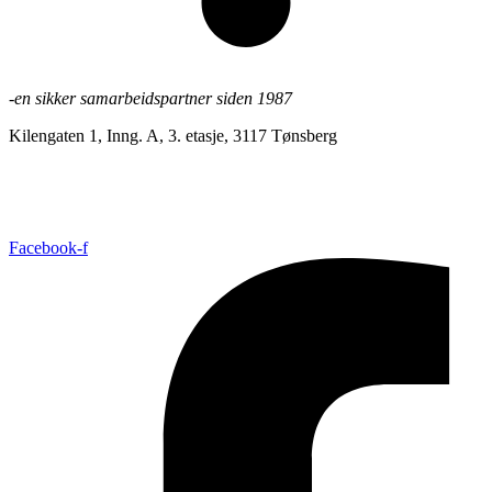
-en sikker samarbeidspartner siden 1987
Kilengaten 1, Inng. A, 3. etasje, 3117 Tønsberg
+47 33 30 03 90
//
bmc@bmc-norge.no
Informasjonskapsler (cookies)
Facebook-f