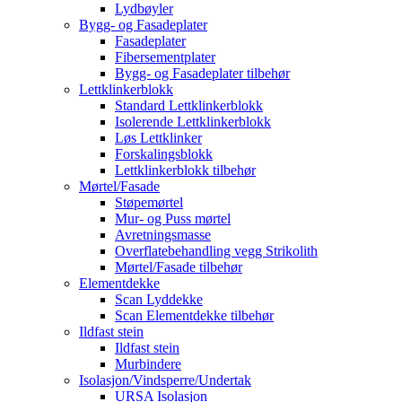
Lydbøyler
Bygg- og Fasadeplater
Fasadeplater
Fibersementplater
Bygg- og Fasadeplater tilbehør
Lettklinkerblokk
Standard Lettklinkerblokk
Isolerende Lettklinkerblokk
Løs Lettklinker
Forskalingsblokk
Lettklinkerblokk tilbehør
Mørtel/Fasade
Støpemørtel
Mur- og Puss mørtel
Avretningsmasse
Overflatebehandling vegg Strikolith
Mørtel/Fasade tilbehør
Elementdekke
Scan Lyddekke
Scan Elementdekke tilbehør
Ildfast stein
Ildfast stein
Murbindere
Isolasjon/Vindsperre/Undertak
URSA Isolasjon