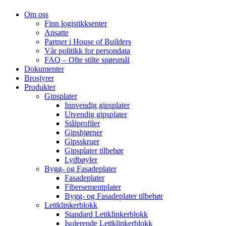
Om oss
Finn logistikksenter
Ansatte
Partner i House of Builders
Vår politikk for persondata
FAQ – Ofte stilte spørsmål
Dokumenter
Brosjyrer
Produkter
Gipsplater
Innvendig gipsplater
Utvendig gipsplater
Stålprofiler
Gipshjørner
Gipsskruer
Gipsplater tilbehør
Lydbøyler
Bygg- og Fasadeplater
Fasadeplater
Fibersementplater
Bygg- og Fasadeplater tilbehør
Lettklinkerblokk
Standard Lettklinkerblokk
Isolerende Lettklinkerblokk