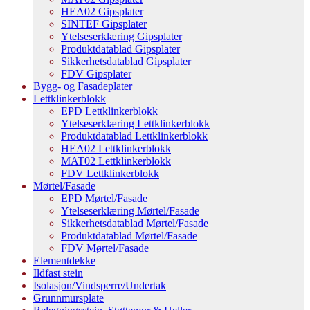
HEA02 Gipsplater
SINTEF Gipsplater
Ytelseserklæring Gipsplater
Produktdatablad Gipsplater
Sikkerhetsdatablad Gipsplater
FDV Gipsplater
Bygg- og Fasadeplater
Lettklinkerblokk
EPD Lettklinkerblokk
Ytelseserklæring Lettklinkerblokk
Produktdatablad Lettklinkerblokk
HEA02 Lettklinkerblokk
MAT02 Lettklinkerblokk
FDV Lettklinkerblokk
Mørtel/Fasade
EPD Mørtel/Fasade
Ytelseserklæring Mørtel/Fasade
Sikkerhetsdatablad Mørtel/Fasade
Produktdatablad Mørtel/Fasade
FDV Mørtel/Fasade
Elementdekke
Ildfast stein
Isolasjon/Vindsperre/Undertak
Grunnmursplate