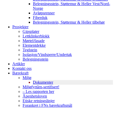
Belegningsstein, Støttemur & Heller Vest/Nord-
Norge
Avløpsrenner
Fiberduk
Belegningsstein, Støttemur & Heller tilbehør
Prosjekter
Gipsplater
Lettklinkerblokk
Mørtel/fasade
Elementdekke
Teglstein
Isolasjon/Vindsperre/Undertak
Belegningsstein
Artikler
Kontakt oss
Bærekraft
Miljø
Dokumenter
Miljøfyrtårn-sertifisert!
– Les rapporten her
Åpenhetsloven
Etiske retningslinjer
Forankret i FNs bærekraftsmål