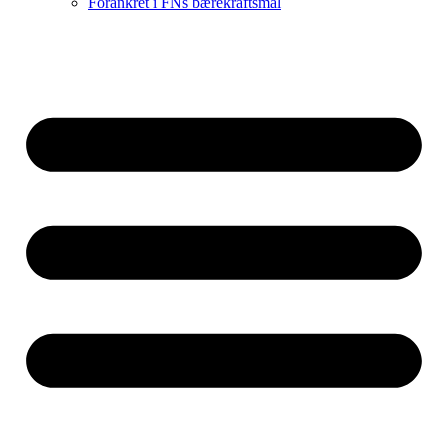
Forankret i FNs bærekraftsmål