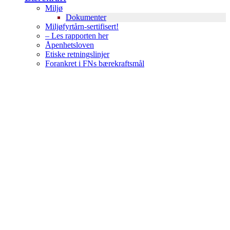
Miljø
Dokumenter
Miljøfyrtårn-sertifisert!
– Les rapporten her
Åpenhetsloven
Etiske retningslinjer
Forankret i FNs bærekraftsmål