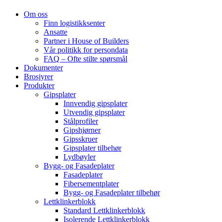
Om oss
Finn logistikksenter
Ansatte
Partner i House of Builders
Vår politikk for persondata
FAQ – Ofte stilte spørsmål
Dokumenter
Brosjyrer
Produkter
Gipsplater
Innvendig gipsplater
Utvendig gipsplater
Stålprofiler
Gipshjørner
Gipsskruer
Gipsplater tilbehør
Lydbøyler
Bygg- og Fasadeplater
Fasadeplater
Fibersementplater
Bygg- og Fasadeplater tilbehør
Lettklinkerblokk
Standard Lettklinkerblokk
Isolerende Lettklinkerblokk