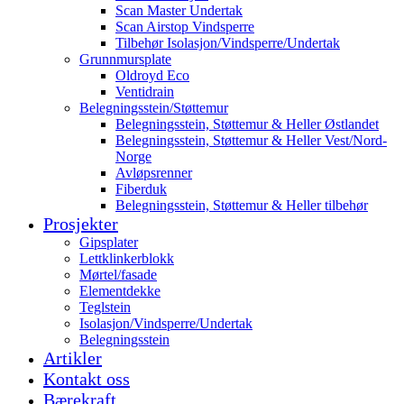
Scan Master Undertak
Scan Airstop Vindsperre
Tilbehør Isolasjon/Vindsperre/Undertak
Grunnmursplate
Oldroyd Eco
Ventidrain
Belegningsstein/Støttemur
Belegningsstein, Støttemur & Heller Østlandet
Belegningsstein, Støttemur & Heller Vest/Nord-
Norge
Avløpsrenner
Fiberduk
Belegningsstein, Støttemur & Heller tilbehør
Prosjekter
Gipsplater
Lettklinkerblokk
Mørtel/fasade
Elementdekke
Teglstein
Isolasjon/Vindsperre/Undertak
Belegningsstein
Artikler
Kontakt oss
Bærekraft