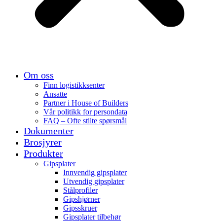
Om oss
Finn logistikksenter
Ansatte
Partner i House of Builders
Vår politikk for persondata
FAQ – Ofte stilte spørsmål
Dokumenter
Brosjyrer
Produkter
Gipsplater
Innvendig gipsplater
Utvendig gipsplater
Stålprofiler
Gipshjørner
Gipsskruer
Gipsplater tilbehør