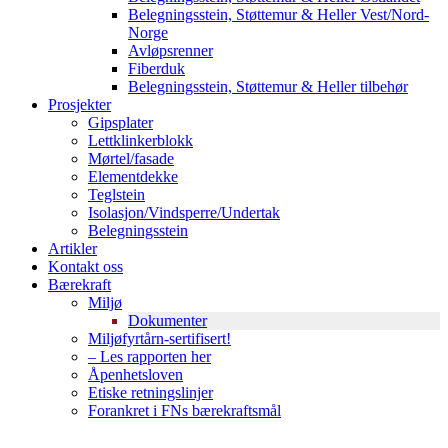
Belegningsstein, Støttemur & Heller Vest/Nord-
Norge
Avløpsrenner
Fiberduk
Belegningsstein, Støttemur & Heller tilbehør
Prosjekter
Gipsplater
Lettklinkerblokk
Mørtel/fasade
Elementdekke
Teglstein
Isolasjon/Vindsperre/Undertak
Belegningsstein
Artikler
Kontakt oss
Bærekraft
Miljø
Dokumenter
Miljøfyrtårn-sertifisert!
– Les rapporten her
Åpenhetsloven
Etiske retningslinjer
Forankret i FNs bærekraftsmål