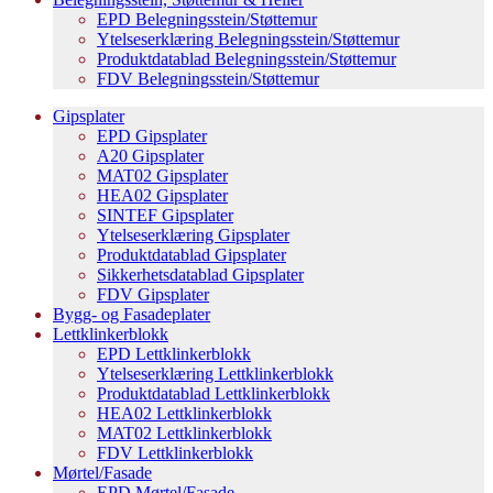
EPD Belegningsstein/Støttemur
Ytelseserklæring Belegningsstein/Støttemur
Produktdatablad Belegningsstein/Støttemur
FDV Belegningsstein/Støttemur
Gipsplater
EPD Gipsplater
A20 Gipsplater
MAT02 Gipsplater
HEA02 Gipsplater
SINTEF Gipsplater
Ytelseserklæring Gipsplater
Produktdatablad Gipsplater
Sikkerhetsdatablad Gipsplater
FDV Gipsplater
Bygg- og Fasadeplater
Lettklinkerblokk
EPD Lettklinkerblokk
Ytelseserklæring Lettklinkerblokk
Produktdatablad Lettklinkerblokk
HEA02 Lettklinkerblokk
MAT02 Lettklinkerblokk
FDV Lettklinkerblokk
Mørtel/Fasade
EPD Mørtel/Fasade