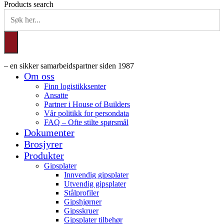
Products search
– en sikker samarbeidspartner siden 1987
Om oss
Finn logistikksenter
Ansatte
Partner i House of Builders
Vår politikk for persondata
FAQ – Ofte stilte spørsmål
Dokumenter
Brosjyrer
Produkter
Gipsplater
Innvendig gipsplater
Utvendig gipsplater
Stålprofiler
Gipshjørner
Gipsskruer
Gipsplater tilbehør