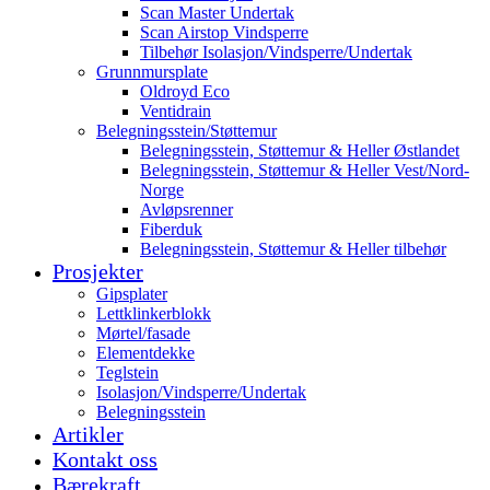
Scan Master Undertak
Scan Airstop Vindsperre
Tilbehør Isolasjon/Vindsperre/Undertak
Grunnmursplate
Oldroyd Eco
Ventidrain
Belegningsstein/Støttemur
Belegningsstein, Støttemur & Heller Østlandet
Belegningsstein, Støttemur & Heller Vest/Nord-
Norge
Avløpsrenner
Fiberduk
Belegningsstein, Støttemur & Heller tilbehør
Prosjekter
Gipsplater
Lettklinkerblokk
Mørtel/fasade
Elementdekke
Teglstein
Isolasjon/Vindsperre/Undertak
Belegningsstein
Artikler
Kontakt oss
Bærekraft