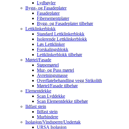
Lydbøyler
Bygg- og Fasadeplater
Fasadeplater
Fibersementplater
Bygg- og Fasadeplater tilbehør
Lettklinkerblokk
Standard Lettklinkerblokk
Isolerende Lettklinkerblokk
Løs Lettklinker
Forskalingsblokk
Lettklinkerblokk tilbehør
Mørtel/Fasade
Støpemørtel
Mur- og Puss mørtel
Avretningsmasse
Overflatebehandling vegg Strikolith
Mørtel/Fasade tilbehør
Elementdekke
Scan Lyddekke
Scan Elementdekke tilbehør
Ildfast stein
Ildfast stein
Murbindere
Isolasjon/Vindsperre/Undertak
URSA Isolasjon