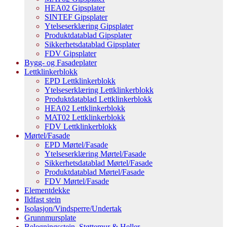
HEA02 Gipsplater
SINTEF Gipsplater
Ytelseserklæring Gipsplater
Produktdatablad Gipsplater
Sikkerhetsdatablad Gipsplater
FDV Gipsplater
Bygg- og Fasadeplater
Lettklinkerblokk
EPD Lettklinkerblokk
Ytelseserklæring Lettklinkerblokk
Produktdatablad Lettklinkerblokk
HEA02 Lettklinkerblokk
MAT02 Lettklinkerblokk
FDV Lettklinkerblokk
Mørtel/Fasade
EPD Mørtel/Fasade
Ytelseserklæring Mørtel/Fasade
Sikkerhetsdatablad Mørtel/Fasade
Produktdatablad Mørtel/Fasade
FDV Mørtel/Fasade
Elementdekke
Ildfast stein
Isolasjon/Vindsperre/Undertak
Grunnmursplate
Belegningsstein, Støttemur & Heller