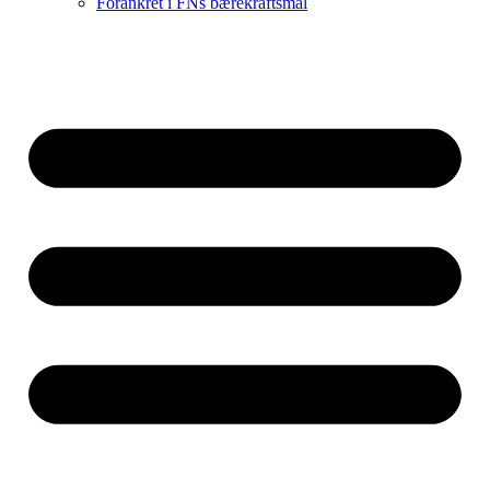
Forankret i FNs bærekraftsmål