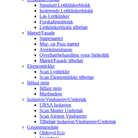
Standard Lettklinkerblokk
Isolerende Lettklinkerblokk
Løs Lettklinker
Forskalingsblokk
Lettklinkerblokk tilbehør
Mørtel/Fasade
Støpemørtel
Mur- og Puss mørtel
Avretningsmasse
Overflatebehandling vegg Strikolith
Mørtel/Fasade tilbehør
Elementdekke
Scan Lyddekke
Scan Elementdekke tilbehør
Ildfast stein
Ildfast stein
Murbindere
Isolasjon/Vindsperre/Undertak
URSA Isolasjon
Scan Master Undertak
Scan Airstop Vindsperre
Tilbehør Isolasjon/Vindsperre/Undertak
Grunnmursplate
Oldroyd Eco