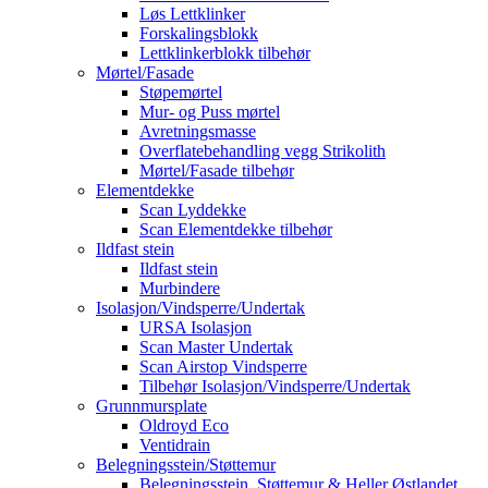
Løs Lettklinker
Forskalingsblokk
Lettklinkerblokk tilbehør
Mørtel/Fasade
Støpemørtel
Mur- og Puss mørtel
Avretningsmasse
Overflatebehandling vegg Strikolith
Mørtel/Fasade tilbehør
Elementdekke
Scan Lyddekke
Scan Elementdekke tilbehør
Ildfast stein
Ildfast stein
Murbindere
Isolasjon/Vindsperre/Undertak
URSA Isolasjon
Scan Master Undertak
Scan Airstop Vindsperre
Tilbehør Isolasjon/Vindsperre/Undertak
Grunnmursplate
Oldroyd Eco
Ventidrain
Belegningsstein/Støttemur
Belegningsstein, Støttemur & Heller Østlandet