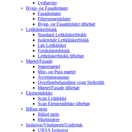
Lydbøyler
Bygg- og Fasadeplater
Fasadeplater
Fibersementplater
Bygg- og Fasadeplater tilbehør
Lettklinkerblokk
Standard Lettklinkerblokk
Isolerende Lettklinkerblokk
Løs Lettklinker
Forskalingsblokk
Lettklinkerblokk tilbehør
Mørtel/Fasade
Støpemørtel
Mur- og Puss mørtel
Avretningsmasse
Overflatebehandling vegg Strikolith
Mørtel/Fasade tilbehør
Elementdekke
Scan Lyddekke
Scan Elementdekke tilbehør
Ildfast stein
Ildfast stein
Murbindere
Isolasjon/Vindsperre/Undertak
URSA Isolasjon