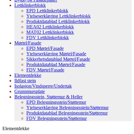
Lettklinkerblokk
EPD Lettklinkerblokk
Ytelseserklæring Lettklinkerblokk
Produktdatablad Lettklinkerblokk
HEA02 Lettklinkerblokk
MAT02 Lettklinkerblokk
FDV Lettklinkerblokk
Mørtel/Fasade
EPD Mørtel/Fasade
Ytelseserklæring Mørtel/Fasade
Sikkerhetsdatablad Mørtel/Fasade
Produktdatablad Mørtel/Fasade
FDV Mørtel/Fasade
Elementdekke
Ildfast stein
Isolasjon/Vindsperre/Undertak
Grunnmursplate
Belegningsstein, Støttemur & Heller
EPD Belegningsstein/Støttemur
Ytelseserklæring Belegningsstein/Støttemur
Produktdatablad Belegningsstein/Støttemur
FDV Belegningsstein/Støttemur
Elementdekke