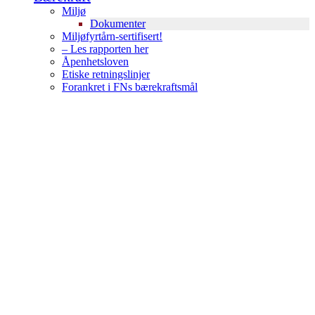
Miljø
Dokumenter
Miljøfyrtårn-sertifisert!
– Les rapporten her
Åpenhetsloven
Etiske retningslinjer
Forankret i FNs bærekraftsmål