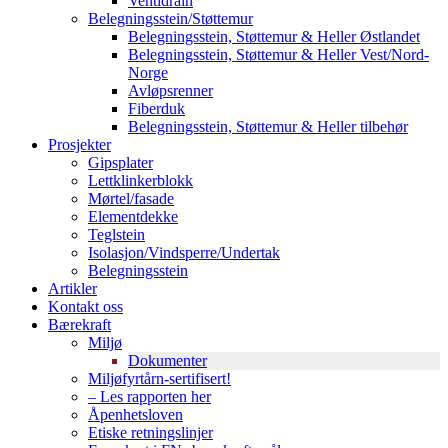
Ventidrain
Belegningsstein/Støttemur
Belegningsstein, Støttemur & Heller Østlandet
Belegningsstein, Støttemur & Heller Vest/Nord-
Norge
Avløpsrenner
Fiberduk
Belegningsstein, Støttemur & Heller tilbehør
Prosjekter
Gipsplater
Lettklinkerblokk
Mørtel/fasade
Elementdekke
Teglstein
Isolasjon/Vindsperre/Undertak
Belegningsstein
Artikler
Kontakt oss
Bærekraft
Miljø
Dokumenter
Miljøfyrtårn-sertifisert!
– Les rapporten her
Åpenhetsloven
Etiske retningslinjer