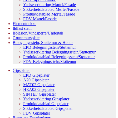
Ytelseserklæring Mørtel/Fasade
Sikkerhetsdatablad Mørtel/Fasade
Produktdatablad Mørtel/Fasade
FDV Mørtel/Fasade
Elementdekke
Ildfast stein
Isolasjon/Vindsperre/Undertak
Grunnmursplate
Belegningsstein, Støttemur & Heller
EPD Belegningsstein/Støttemur
Ytelseserklæring Belegningsstein/Støttemur
Produktdatablad Belegningsstein/Støttemur
FDV Belegningsstein/Støttemur
Gipsplater
EPD Gipsplater
A20 Gipsplater
MAT02 Gipsplater
HEA02 Gipsplater
SINTEF Gipsplater
Ytelseserklæring Gipsplater
Produktdatablad Gipsplater
Sikkerhetsdatablad Gipsplater
FDV Gipsplater
Bygg- og Fasadeplater