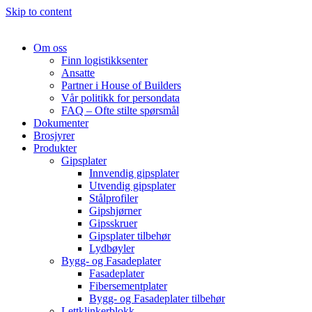
Skip to content
Om oss
Finn logistikksenter
Ansatte
Partner i House of Builders
Vår politikk for persondata
FAQ – Ofte stilte spørsmål
Dokumenter
Brosjyrer
Produkter
Gipsplater
Innvendig gipsplater
Utvendig gipsplater
Stålprofiler
Gipshjørner
Gipsskruer
Gipsplater tilbehør
Lydbøyler
Bygg- og Fasadeplater
Fasadeplater
Fibersementplater
Bygg- og Fasadeplater tilbehør
Lettklinkerblokk