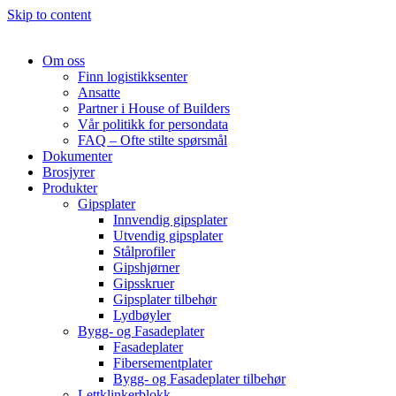
Skip to content
Om oss
Finn logistikksenter
Ansatte
Partner i House of Builders
Vår politikk for persondata
FAQ – Ofte stilte spørsmål
Dokumenter
Brosjyrer
Produkter
Gipsplater
Innvendig gipsplater
Utvendig gipsplater
Stålprofiler
Gipshjørner
Gipsskruer
Gipsplater tilbehør
Lydbøyler
Bygg- og Fasadeplater
Fasadeplater
Fibersementplater
Bygg- og Fasadeplater tilbehør
Lettklinkerblokk