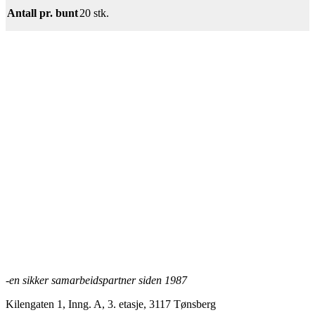
Antall pr. bunt
20 stk.
Maling Pearl 10 L
Les mer
GW-PLUS grunnpuss 20 kg sekk
Les mer
-en sikker samarbeidspartner siden 1987
Kilengaten 1, Inng. A, 3. etasje, 3117 Tønsberg