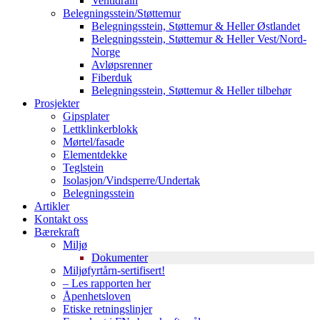
Ventidrain
Belegningsstein/Støttemur
Belegningsstein, Støttemur & Heller Østlandet
Belegningsstein, Støttemur & Heller Vest/Nord-
Norge
Avløpsrenner
Fiberduk
Belegningsstein, Støttemur & Heller tilbehør
Prosjekter
Gipsplater
Lettklinkerblokk
Mørtel/fasade
Elementdekke
Teglstein
Isolasjon/Vindsperre/Undertak
Belegningsstein
Artikler
Kontakt oss
Bærekraft
Miljø
Dokumenter
Miljøfyrtårn-sertifisert!
– Les rapporten her
Åpenhetsloven
Etiske retningslinjer