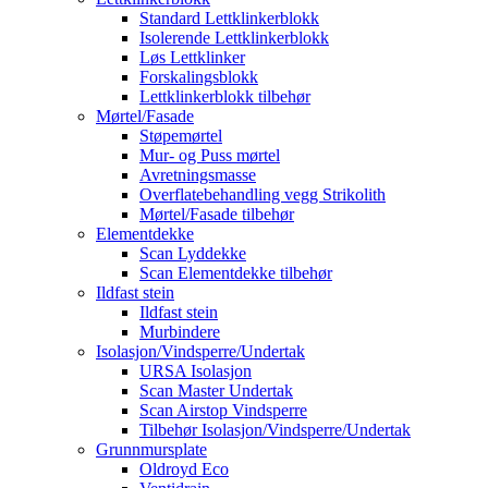
Standard Lettklinkerblokk
Isolerende Lettklinkerblokk
Løs Lettklinker
Forskalingsblokk
Lettklinkerblokk tilbehør
Mørtel/Fasade
Støpemørtel
Mur- og Puss mørtel
Avretningsmasse
Overflatebehandling vegg Strikolith
Mørtel/Fasade tilbehør
Elementdekke
Scan Lyddekke
Scan Elementdekke tilbehør
Ildfast stein
Ildfast stein
Murbindere
Isolasjon/Vindsperre/Undertak
URSA Isolasjon
Scan Master Undertak
Scan Airstop Vindsperre
Tilbehør Isolasjon/Vindsperre/Undertak
Grunnmursplate
Oldroyd Eco