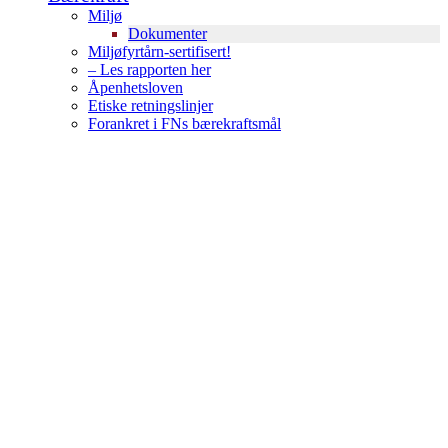
Miljø
Dokumenter
Miljøfyrtårn-sertifisert!
– Les rapporten her
Åpenhetsloven
Etiske retningslinjer
Forankret i FNs bærekraftsmål