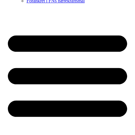
Forankret i FNs bærekraftsmål