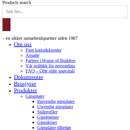
Products search
– en sikker samarbeidspartner siden 1987
Om oss
Finn logistikksenter
Ansatte
Partner i House of Builders
Vår politikk for persondata
FAQ – Ofte stilte spørsmål
Dokumenter
Brosjyrer
Produkter
Gipsplater
Innvendig gipsplater
Utvendig gipsplater
Stålprofiler
Gipshjørner
Gipsskruer
Gipsplater tilbehør