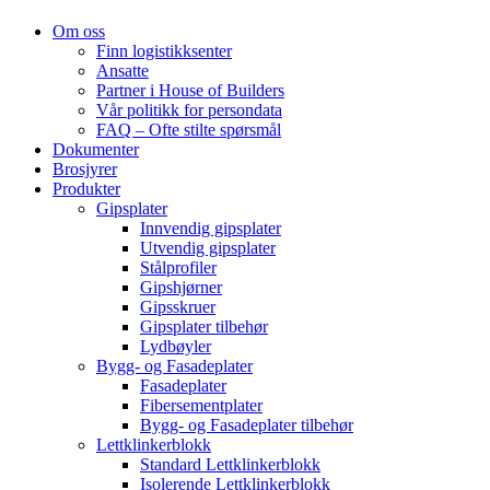
Om oss
Finn logistikksenter
Ansatte
Partner i House of Builders
Vår politikk for persondata
FAQ – Ofte stilte spørsmål
Dokumenter
Brosjyrer
Produkter
Gipsplater
Innvendig gipsplater
Utvendig gipsplater
Stålprofiler
Gipshjørner
Gipsskruer
Gipsplater tilbehør
Lydbøyler
Bygg- og Fasadeplater
Fasadeplater
Fibersementplater
Bygg- og Fasadeplater tilbehør
Lettklinkerblokk
Standard Lettklinkerblokk
Isolerende Lettklinkerblokk