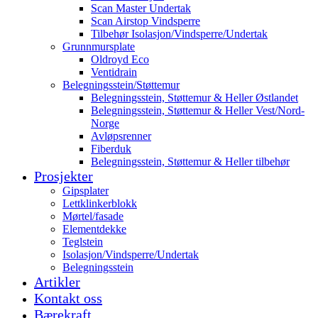
Scan Master Undertak
Scan Airstop Vindsperre
Tilbehør Isolasjon/Vindsperre/Undertak
Grunnmursplate
Oldroyd Eco
Ventidrain
Belegningsstein/Støttemur
Belegningsstein, Støttemur & Heller Østlandet
Belegningsstein, Støttemur & Heller Vest/Nord-
Norge
Avløpsrenner
Fiberduk
Belegningsstein, Støttemur & Heller tilbehør
Prosjekter
Gipsplater
Lettklinkerblokk
Mørtel/fasade
Elementdekke
Teglstein
Isolasjon/Vindsperre/Undertak
Belegningsstein
Artikler
Kontakt oss
Bærekraft