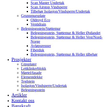
Scan Master Undertak
Scan Airstop Vindsperre
Tilbehør Isolasjon/Vindsperre/Undertak
Grunnmursplate
Oldroyd Eco
Ventidrain
Belegningsstein/Støttemur
Belegningsstein, Støttemur & Heller Østlandet
Belegningsstein, Støttemur & Heller Vest/Nord-
Norge
Avløpsrenner
Fiberduk
Belegningsstein, Støttemur & Heller tilbehør
Prosjekter
Gipsplater
Lettklinkerblokk
Mørtel/fasade
Elementdekke
Teglstein
Isolasjon/Vindsperre/Undertak
Belegningsstein
Artikler
Kontakt oss
Bærekraft