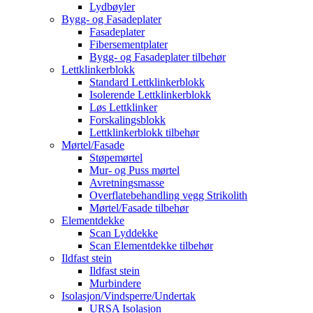
Lydbøyler
Bygg- og Fasadeplater
Fasadeplater
Fibersementplater
Bygg- og Fasadeplater tilbehør
Lettklinkerblokk
Standard Lettklinkerblokk
Isolerende Lettklinkerblokk
Løs Lettklinker
Forskalingsblokk
Lettklinkerblokk tilbehør
Mørtel/Fasade
Støpemørtel
Mur- og Puss mørtel
Avretningsmasse
Overflatebehandling vegg Strikolith
Mørtel/Fasade tilbehør
Elementdekke
Scan Lyddekke
Scan Elementdekke tilbehør
Ildfast stein
Ildfast stein
Murbindere
Isolasjon/Vindsperre/Undertak
URSA Isolasjon