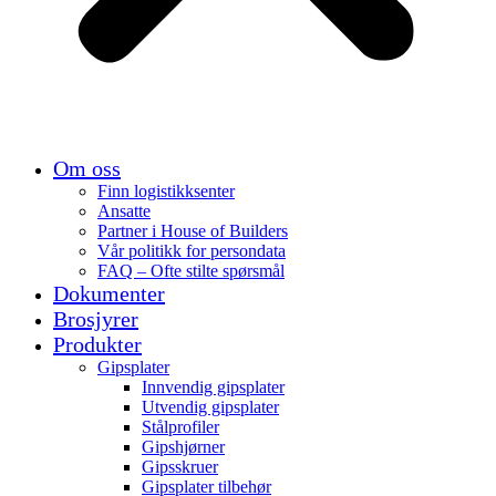
Om oss
Finn logistikksenter
Ansatte
Partner i House of Builders
Vår politikk for persondata
FAQ – Ofte stilte spørsmål
Dokumenter
Brosjyrer
Produkter
Gipsplater
Innvendig gipsplater
Utvendig gipsplater
Stålprofiler
Gipshjørner
Gipsskruer
Gipsplater tilbehør