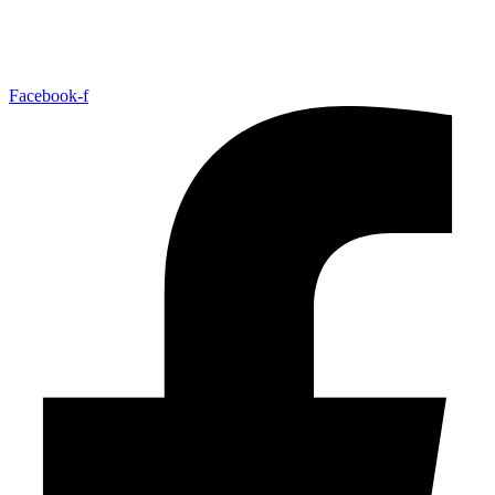
+47 33 30 03 90
//
bmc@bmc-norge.no
Informasjonskapsler (cookies)
Facebook-f