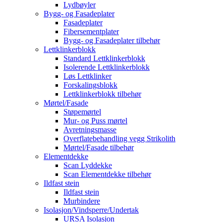
Lydbøyler
Bygg- og Fasadeplater
Fasadeplater
Fibersementplater
Bygg- og Fasadeplater tilbehør
Lettklinkerblokk
Standard Lettklinkerblokk
Isolerende Lettklinkerblokk
Løs Lettklinker
Forskalingsblokk
Lettklinkerblokk tilbehør
Mørtel/Fasade
Støpemørtel
Mur- og Puss mørtel
Avretningsmasse
Overflatebehandling vegg Strikolith
Mørtel/Fasade tilbehør
Elementdekke
Scan Lyddekke
Scan Elementdekke tilbehør
Ildfast stein
Ildfast stein
Murbindere
Isolasjon/Vindsperre/Undertak
URSA Isolasjon