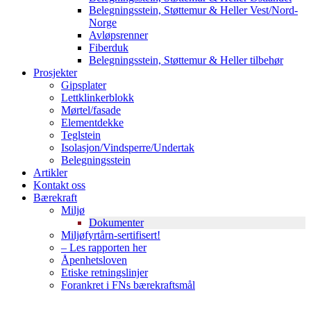
Belegningsstein, Støttemur & Heller Vest/Nord-
Norge
Avløpsrenner
Fiberduk
Belegningsstein, Støttemur & Heller tilbehør
Prosjekter
Gipsplater
Lettklinkerblokk
Mørtel/fasade
Elementdekke
Teglstein
Isolasjon/Vindsperre/Undertak
Belegningsstein
Artikler
Kontakt oss
Bærekraft
Miljø
Dokumenter
Miljøfyrtårn-sertifisert!
– Les rapporten her
Åpenhetsloven
Etiske retningslinjer
Forankret i FNs bærekraftsmål