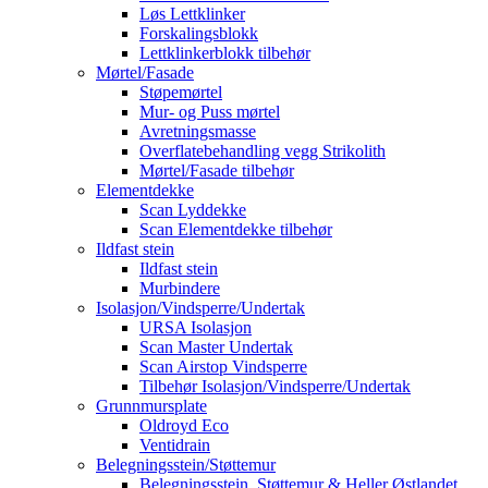
Løs Lettklinker
Forskalingsblokk
Lettklinkerblokk tilbehør
Mørtel/Fasade
Støpemørtel
Mur- og Puss mørtel
Avretningsmasse
Overflatebehandling vegg Strikolith
Mørtel/Fasade tilbehør
Elementdekke
Scan Lyddekke
Scan Elementdekke tilbehør
Ildfast stein
Ildfast stein
Murbindere
Isolasjon/Vindsperre/Undertak
URSA Isolasjon
Scan Master Undertak
Scan Airstop Vindsperre
Tilbehør Isolasjon/Vindsperre/Undertak
Grunnmursplate
Oldroyd Eco
Ventidrain
Belegningsstein/Støttemur
Belegningsstein, Støttemur & Heller Østlandet