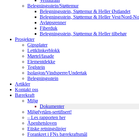
Ventidrain
Belegningsstein/Støttemur
Belegningsstein, Støttemur & Heller Østlandet
Belegningsstein, Støttemur & Heller Vest/Nord-N
Avløpsrenner
Fiberduk
Belegningsstein, Støttemur & Heller tilbehør
Prosjekter
Gipsplater
Lettklinkerblokk
Mørtel/fasade
Elementdekke
Teglstein
Isolasjon/Vindsperre/Undertak
Belegningsstein
Artikler
Kontakt oss
Bærekraft
Miljø
Dokumenter
Miljøfyrtårn-sertifisert!
– Les rapporten her
Åpenhetsloven
Etiske retningslinjer
Forankret i FNs bærekraftsmål