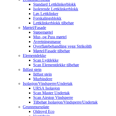
Standard Lettklinkerblokk
Isolerende Lettklinkerblokk
Løs Lettklinker
Forskalingsblokk
Lettklinkerblokk tilbehør
Mørtel/Fasade
Støpemørtel
Mur- og Puss mørtel
Avretningsmasse
Overflatebehandling vegg Strikolith
Mørtel/Fasade tilbehør
Elementdekke
Scan Lyddekke
Scan Elementdekke tilbehør
Ildfast stein
Ildfast stein
Murbindere
Isolasjon/Vindsperre/Undertak
URSA Isolasjon
Scan Master Undertak
Scan Airstop Vindsperre
Tilbehør Isolasjon/Vindsperre/Undertak
Grunnmursplate
Oldroyd Eco