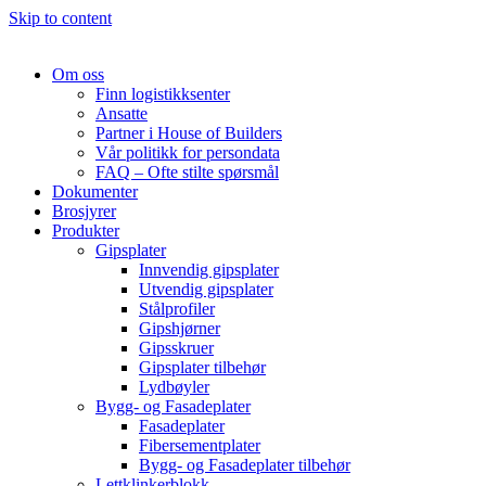
Skip to content
Om oss
Finn logistikksenter
Ansatte
Partner i House of Builders
Vår politikk for persondata
FAQ – Ofte stilte spørsmål
Dokumenter
Brosjyrer
Produkter
Gipsplater
Innvendig gipsplater
Utvendig gipsplater
Stålprofiler
Gipshjørner
Gipsskruer
Gipsplater tilbehør
Lydbøyler
Bygg- og Fasadeplater
Fasadeplater
Fibersementplater
Bygg- og Fasadeplater tilbehør
Lettklinkerblokk