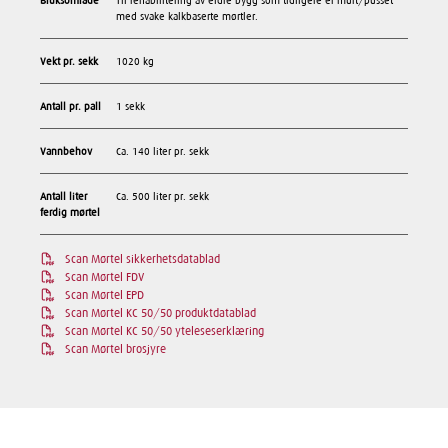
Bruksområde
Til rehabilitering av eldre bygg som tidligere er murt/pusset
med svake kalkbaserte mørtler.
Vekt pr. sekk
1020 kg
Antall pr. pall
1 sekk
Vannbehov
Ca. 140 liter pr. sekk
Antall liter
Ca. 500 liter pr. sekk
ferdig mørtel
Scan Mørtel sikkerhetsdatablad
Scan Mørtel FDV
Scan Mørtel EPD
Scan Mørtel KC 50/50 produktdatablad
Scan Mørtel KC 50/50 yteleseserklæring
Scan Mørtel brosjyre