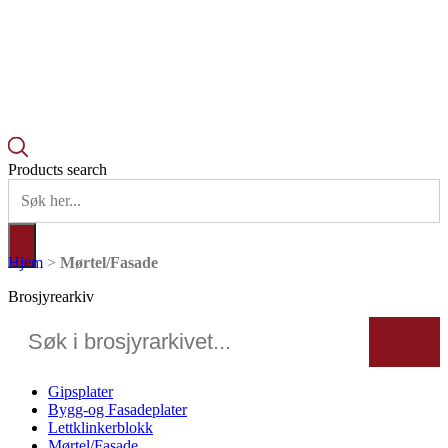
Products search
Hjem
>
Mørtel/Fasade
Brosjyrearkiv
Gipsplater
Bygg-og Fasadeplater
Lettklinkerblokk
Mørtel/Fasade