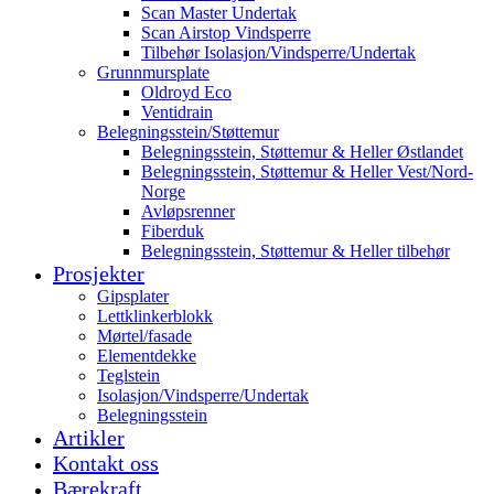
Scan Master Undertak
Scan Airstop Vindsperre
Tilbehør Isolasjon/Vindsperre/Undertak
Grunnmursplate
Oldroyd Eco
Ventidrain
Belegningsstein/Støttemur
Belegningsstein, Støttemur & Heller Østlandet
Belegningsstein, Støttemur & Heller Vest/Nord-
Norge
Avløpsrenner
Fiberduk
Belegningsstein, Støttemur & Heller tilbehør
Prosjekter
Gipsplater
Lettklinkerblokk
Mørtel/fasade
Elementdekke
Teglstein
Isolasjon/Vindsperre/Undertak
Belegningsstein
Artikler
Kontakt oss
Bærekraft