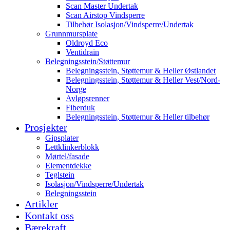
Scan Master Undertak
Scan Airstop Vindsperre
Tilbehør Isolasjon/Vindsperre/Undertak
Grunnmursplate
Oldroyd Eco
Ventidrain
Belegningsstein/Støttemur
Belegningsstein, Støttemur & Heller Østlandet
Belegningsstein, Støttemur & Heller Vest/Nord-
Norge
Avløpsrenner
Fiberduk
Belegningsstein, Støttemur & Heller tilbehør
Prosjekter
Gipsplater
Lettklinkerblokk
Mørtel/fasade
Elementdekke
Teglstein
Isolasjon/Vindsperre/Undertak
Belegningsstein
Artikler
Kontakt oss
Bærekraft