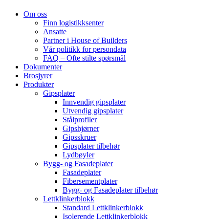
Om oss
Finn logistikksenter
Ansatte
Partner i House of Builders
Vår politikk for persondata
FAQ – Ofte stilte spørsmål
Dokumenter
Brosjyrer
Produkter
Gipsplater
Innvendig gipsplater
Utvendig gipsplater
Stålprofiler
Gipshjørner
Gipsskruer
Gipsplater tilbehør
Lydbøyler
Bygg- og Fasadeplater
Fasadeplater
Fibersementplater
Bygg- og Fasadeplater tilbehør
Lettklinkerblokk
Standard Lettklinkerblokk
Isolerende Lettklinkerblokk