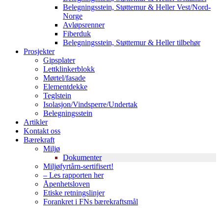
Belegningsstein, Støttemur & Heller Vest/Nord-
Norge
Avløpsrenner
Fiberduk
Belegningsstein, Støttemur & Heller tilbehør
Prosjekter
Gipsplater
Lettklinkerblokk
Mørtel/fasade
Elementdekke
Teglstein
Isolasjon/Vindsperre/Undertak
Belegningsstein
Artikler
Kontakt oss
Bærekraft
Miljø
Dokumenter
Miljøfyrtårn-sertifisert!
– Les rapporten her
Åpenhetsloven
Etiske retningslinjer
Forankret i FNs bærekraftsmål