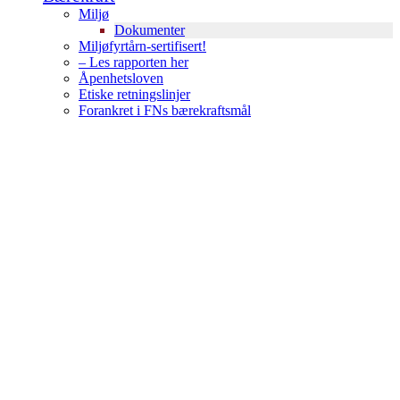
Miljø
Dokumenter
Miljøfyrtårn-sertifisert!
– Les rapporten her
Åpenhetsloven
Etiske retningslinjer
Forankret i FNs bærekraftsmål