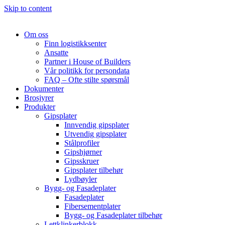
Skip to content
Om oss
Finn logistikksenter
Ansatte
Partner i House of Builders
Vår politikk for persondata
FAQ – Ofte stilte spørsmål
Dokumenter
Brosjyrer
Produkter
Gipsplater
Innvendig gipsplater
Utvendig gipsplater
Stålprofiler
Gipshjørner
Gipsskruer
Gipsplater tilbehør
Lydbøyler
Bygg- og Fasadeplater
Fasadeplater
Fibersementplater
Bygg- og Fasadeplater tilbehør
Lettklinkerblokk