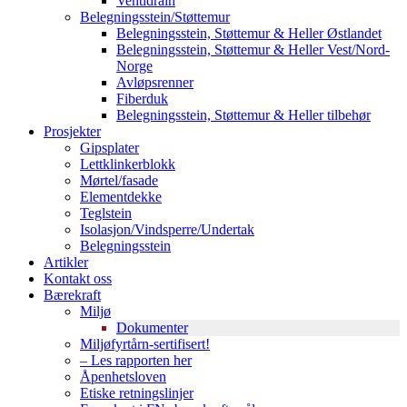
Ventidrain
Belegningsstein/Støttemur
Belegningsstein, Støttemur & Heller Østlandet
Belegningsstein, Støttemur & Heller Vest/Nord-
Norge
Avløpsrenner
Fiberduk
Belegningsstein, Støttemur & Heller tilbehør
Prosjekter
Gipsplater
Lettklinkerblokk
Mørtel/fasade
Elementdekke
Teglstein
Isolasjon/Vindsperre/Undertak
Belegningsstein
Artikler
Kontakt oss
Bærekraft
Miljø
Dokumenter
Miljøfyrtårn-sertifisert!
– Les rapporten her
Åpenhetsloven
Etiske retningslinjer