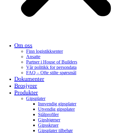
Om oss
Finn logistikksenter
Ansatte
Partner i House of Builders
Vår politikk for persondata
FAQ – Ofte stilte spørsmål
Dokumenter
Brosjyrer
Produkter
Gipsplater
Innvendig gipsplater
Utvendig gipsplater
Stålprofiler
Gipshjørner
Gipsskruer
Gipsplater tilbehør