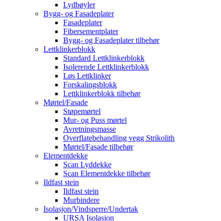
Lydbøyler
Bygg- og Fasadeplater
Fasadeplater
Fibersementplater
Bygg- og Fasadeplater tilbehør
Lettklinkerblokk
Standard Lettklinkerblokk
Isolerende Lettklinkerblokk
Løs Lettklinker
Forskalingsblokk
Lettklinkerblokk tilbehør
Mørtel/Fasade
Støpemørtel
Mur- og Puss mørtel
Avretningsmasse
Overflatebehandling vegg Strikolith
Mørtel/Fasade tilbehør
Elementdekke
Scan Lyddekke
Scan Elementdekke tilbehør
Ildfast stein
Ildfast stein
Murbindere
Isolasjon/Vindsperre/Undertak
URSA Isolasjon