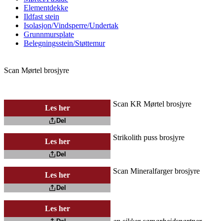
Elementdekke
Ildfast stein
Isolasjon/Vindsperre/Undertak
Grunnmursplate
Belegningsstein/Støttemur
Scan Mørtel brosjyre
Scan KR Mørtel brosjyre
Les her
Del
Strikolith puss brosjyre
Les her
Del
Scan Mineralfarger brosjyre
Les her
Del
Les her