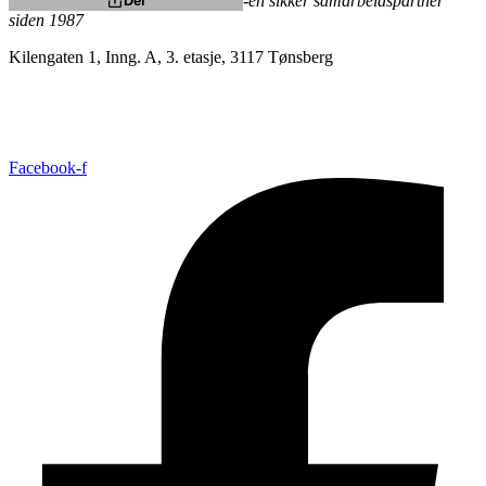
-en sikker samarbeidspartner
Del
siden 1987
Kilengaten 1, Inng. A, 3. etasje, 3117 Tønsberg
+47 33 30 03 90
//
bmc@bmc-norge.no
Informasjonskapsler (cookies)
Facebook-f