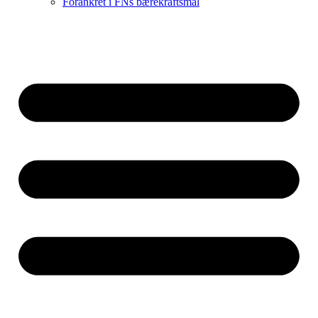
Forankret i FNs bærekraftsmål