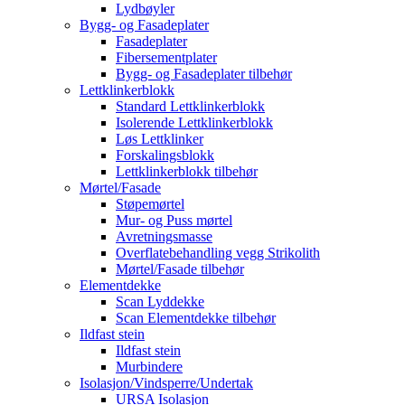
Lydbøyler
Bygg- og Fasadeplater
Fasadeplater
Fibersementplater
Bygg- og Fasadeplater tilbehør
Lettklinkerblokk
Standard Lettklinkerblokk
Isolerende Lettklinkerblokk
Løs Lettklinker
Forskalingsblokk
Lettklinkerblokk tilbehør
Mørtel/Fasade
Støpemørtel
Mur- og Puss mørtel
Avretningsmasse
Overflatebehandling vegg Strikolith
Mørtel/Fasade tilbehør
Elementdekke
Scan Lyddekke
Scan Elementdekke tilbehør
Ildfast stein
Ildfast stein
Murbindere
Isolasjon/Vindsperre/Undertak
URSA Isolasjon