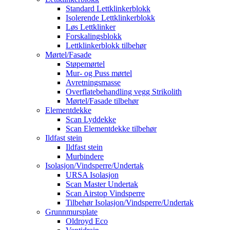
Standard Lettklinkerblokk
Isolerende Lettklinkerblokk
Løs Lettklinker
Forskalingsblokk
Lettklinkerblokk tilbehør
Mørtel/Fasade
Støpemørtel
Mur- og Puss mørtel
Avretningsmasse
Overflatebehandling vegg Strikolith
Mørtel/Fasade tilbehør
Elementdekke
Scan Lyddekke
Scan Elementdekke tilbehør
Ildfast stein
Ildfast stein
Murbindere
Isolasjon/Vindsperre/Undertak
URSA Isolasjon
Scan Master Undertak
Scan Airstop Vindsperre
Tilbehør Isolasjon/Vindsperre/Undertak
Grunnmursplate
Oldroyd Eco