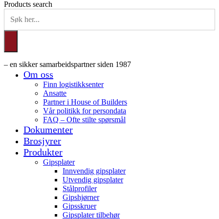
Products search
– en sikker samarbeidspartner siden 1987
Om oss
Finn logistikksenter
Ansatte
Partner i House of Builders
Vår politikk for persondata
FAQ – Ofte stilte spørsmål
Dokumenter
Brosjyrer
Produkter
Gipsplater
Innvendig gipsplater
Utvendig gipsplater
Stålprofiler
Gipshjørner
Gipsskruer
Gipsplater tilbehør