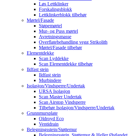
Løs Lettklinker
Forskalingsblokk
Lettklinkerblokk tilbehør
Mørtel/Fasade
Støpemørtel
Mur- og Puss mørtel
Avretningsmasse
Overflatebehandling vegg Strikolith
Mørtel/Fasade tilbehør
Elementdekke
Scan Lyddekke
Scan Elementdekke tilbehør
Ildfast stein
Ildfast stein
Murbindere
Isolasjon/Vindsperre/Undertak
URSA Isolasjon
Scan Master Undertak
Scan Airstop Vindsperre
Tilbehør Isolasjon/Vindsperre/Undertak
Grunnmursplate
Oldroyd Eco
Ventidrain
Belegningsstein/Støttemur
Belegningsstein, Støttemur & Heller Østlandet