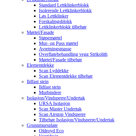
Standard Lettklinkerblokk
Isolerende Lettklinkerblokk
Løs Lettklinker
Forskalingsblokk
Lettklinkerblokk tilbehør
Mørtel/Fasade
Støpemørtel
Mur- og Puss mørtel
Avretningsmasse
Overflatebehandling vegg Strikolith
Mørtel/Fasade tilbehør
Elementdekke
Scan Lyddekke
Scan Elementdekke tilbehør
Ildfast stein
Ildfast stein
Murbindere
Isolasjon/Vindsperre/Undertak
URSA Isolasjon
Scan Master Undertak
Scan Airstop Vindsperre
Tilbehør Isolasjon/Vindsperre/Undertak
Grunnmursplate
Oldroyd Eco