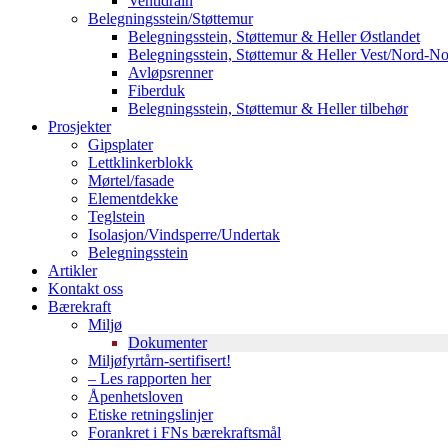
Ventidrain
Belegningsstein/Støttemur
Belegningsstein, Støttemur & Heller Østlandet
Belegningsstein, Støttemur & Heller Vest/Nord-N
Avløpsrenner
Fiberduk
Belegningsstein, Støttemur & Heller tilbehør
Prosjekter
Gipsplater
Lettklinkerblokk
Mørtel/fasade
Elementdekke
Teglstein
Isolasjon/Vindsperre/Undertak
Belegningsstein
Artikler
Kontakt oss
Bærekraft
Miljø
Dokumenter
Miljøfyrtårn-sertifisert!
– Les rapporten her
Åpenhetsloven
Etiske retningslinjer
Forankret i FNs bærekraftsmål