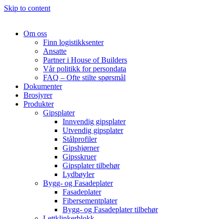
Skip to content
Om oss
Finn logistikksenter
Ansatte
Partner i House of Builders
Vår politikk for persondata
FAQ – Ofte stilte spørsmål
Dokumenter
Brosjyrer
Produkter
Gipsplater
Innvendig gipsplater
Utvendig gipsplater
Stålprofiler
Gipshjørner
Gipsskruer
Gipsplater tilbehør
Lydbøyler
Bygg- og Fasadeplater
Fasadeplater
Fibersementplater
Bygg- og Fasadeplater tilbehør
Lettklinkerblokk