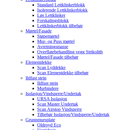
Standard Lettklinkerblokk
Isolerende Lettklinkerblokk
Løs Lettklinker
Forskalingsblokk
Lettklinkerblokk tilbehør
Mørtel/Fasade
Støpemørtel
Mur- og Puss mørtel
Avretningsmasse
Overflatebehandling vegg Strikolith
Mørtel/Fasade tilbehør
Elementdekke
Scan Lyddekke
Scan Elementdekke tilbehør
Ildfast stein
Ildfast stein
Murbindere
Isolasjon/Vindsperre/Undertak
URSA Isolasjon
Scan Master Undertak
Scan Airstop Vindsperre
Tilbehør Isolasjon/Vindsperre/Undertak
Grunnmursplate
Oldroyd Eco