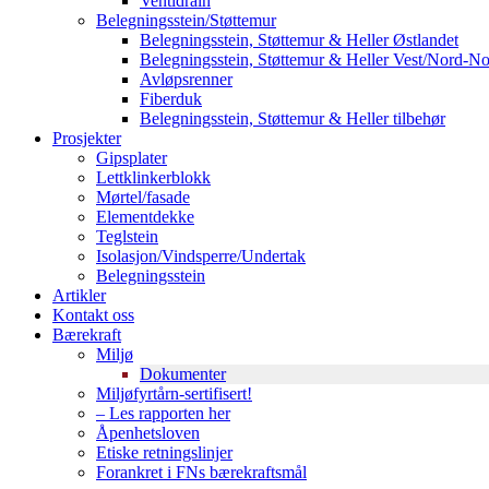
Ventidrain
Belegningsstein/Støttemur
Belegningsstein, Støttemur & Heller Østlandet
Belegningsstein, Støttemur & Heller Vest/Nord-N
Avløpsrenner
Fiberduk
Belegningsstein, Støttemur & Heller tilbehør
Prosjekter
Gipsplater
Lettklinkerblokk
Mørtel/fasade
Elementdekke
Teglstein
Isolasjon/Vindsperre/Undertak
Belegningsstein
Artikler
Kontakt oss
Bærekraft
Miljø
Dokumenter
Miljøfyrtårn-sertifisert!
– Les rapporten her
Åpenhetsloven
Etiske retningslinjer
Forankret i FNs bærekraftsmål