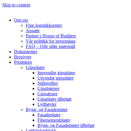
Skip to content
Om oss
Finn logistikksenter
Ansatte
Partner i House of Builders
Vår politikk for persondata
FAQ – Ofte stilte spørsmål
Dokumenter
Brosjyrer
Produkter
Gipsplater
Innvendig gipsplater
Utvendig gipsplater
Stålprofiler
Gipshjørner
Gipsskruer
Gipsplater tilbehør
Lydbøyler
Bygg- og Fasadeplater
Fasadeplater
Fibersementplater
Bygg- og Fasadeplater tilbehør
Lettklinkerblokk