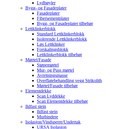
Lydbøyler
Bygg- og Fasadeplater
Fasadeplater
Fibersementplater
Bygg- og Fasadeplater tilbehør
Lettklinkerblokk
Standard Lettklinkerblokk
Isolerende Lettklinkerblokk
Løs Lettklinker
Forskalingsblokk
Lettklinkerblokk tilbehør
Mørtel/Fasade
Støpemørtel
Mur- og Puss mørtel
Avretningsmasse
Overflatebehandling vegg Strikolith
Mørtel/Fasade tilbehør
Elementdekke
Scan Lyddekke
Scan Elementdekke tilbehør
Ildfast stein
Ildfast stein
Murbindere
Isolasjon/Vindsperre/Undertak
URSA Isolasjon