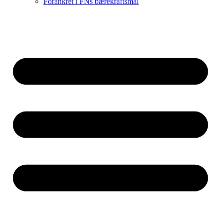
Forankret i FNs bærekraftsmål