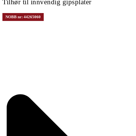
Tilhør til innvendig gipsplater
NOBB nr: 44265060