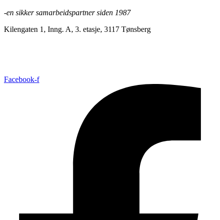
-en sikker samarbeidspartner siden 1987
Kilengaten 1, Inng. A, 3. etasje, 3117 Tønsberg
+47 33 30 03 90
//
bmc@bmc-norge.no
Informasjonskapsler (cookies)
Facebook-f