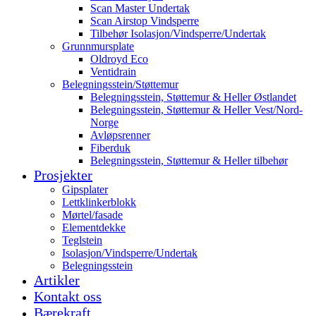
Scan Master Undertak
Scan Airstop Vindsperre
Tilbehør Isolasjon/Vindsperre/Undertak
Grunnmursplate
Oldroyd Eco
Ventidrain
Belegningsstein/Støttemur
Belegningsstein, Støttemur & Heller Østlandet
Belegningsstein, Støttemur & Heller Vest/Nord-
Norge
Avløpsrenner
Fiberduk
Belegningsstein, Støttemur & Heller tilbehør
Prosjekter
Gipsplater
Lettklinkerblokk
Mørtel/fasade
Elementdekke
Teglstein
Isolasjon/Vindsperre/Undertak
Belegningsstein
Artikler
Kontakt oss
Bærekraft