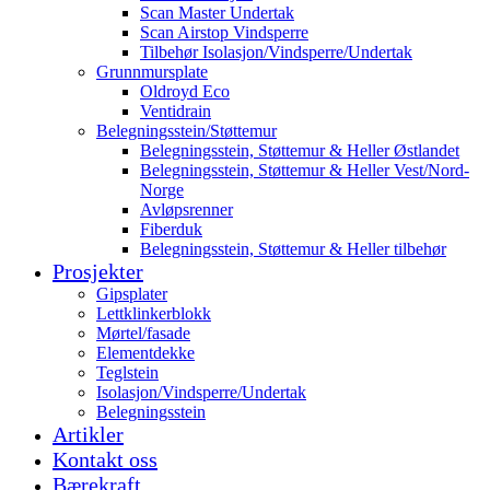
Scan Master Undertak
Scan Airstop Vindsperre
Tilbehør Isolasjon/Vindsperre/Undertak
Grunnmursplate
Oldroyd Eco
Ventidrain
Belegningsstein/Støttemur
Belegningsstein, Støttemur & Heller Østlandet
Belegningsstein, Støttemur & Heller Vest/Nord-
Norge
Avløpsrenner
Fiberduk
Belegningsstein, Støttemur & Heller tilbehør
Prosjekter
Gipsplater
Lettklinkerblokk
Mørtel/fasade
Elementdekke
Teglstein
Isolasjon/Vindsperre/Undertak
Belegningsstein
Artikler
Kontakt oss
Bærekraft