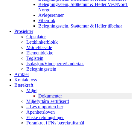
Belegningsstein, Støttemur & Heller Vest/Nord-
Norge
Avløpsrenner
Fiberduk
Belegningsstein, Støttemur & Heller tilbehør
Prosjekter
Gipsplater
Lettklinkerblokk
Mørtel/fasade
Elementdekke
Teglstein
Isolasjon/Vindsperre/Undertak
Belegningsstein
Artikler
Kontakt oss
Bærekraft
Miljø
Dokumenter
Miljøfyrtårn-sertifisert!
– Les rapporten her
Åpenhetsloven
Etiske retningslinjer
Forankret i FNs bærekraftsmål