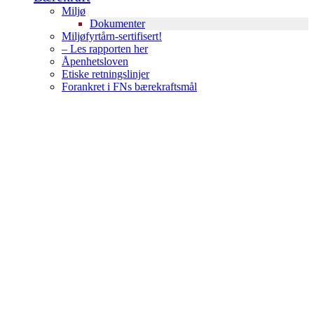
Miljø
Dokumenter
Miljøfyrtårn-sertifisert!
– Les rapporten her
Åpenhetsloven
Etiske retningslinjer
Forankret i FNs bærekraftsmål