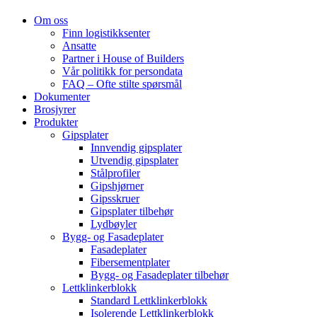
Om oss
Finn logistikksenter
Ansatte
Partner i House of Builders
Vår politikk for persondata
FAQ – Ofte stilte spørsmål
Dokumenter
Brosjyrer
Produkter
Gipsplater
Innvendig gipsplater
Utvendig gipsplater
Stålprofiler
Gipshjørner
Gipsskruer
Gipsplater tilbehør
Lydbøyler
Bygg- og Fasadeplater
Fasadeplater
Fibersementplater
Bygg- og Fasadeplater tilbehør
Lettklinkerblokk
Standard Lettklinkerblokk
Isolerende Lettklinkerblokk