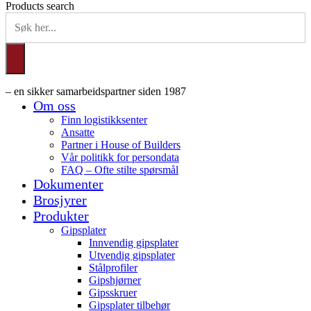
Products search
– en sikker samarbeidspartner siden 1987
Om oss
Finn logistikksenter
Ansatte
Partner i House of Builders
Vår politikk for persondata
FAQ – Ofte stilte spørsmål
Dokumenter
Brosjyrer
Produkter
Gipsplater
Innvendig gipsplater
Utvendig gipsplater
Stålprofiler
Gipshjørner
Gipsskruer
Gipsplater tilbehør