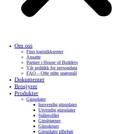
Om oss
Finn logistikksenter
Ansatte
Partner i House of Builders
Vår politikk for persondata
FAQ – Ofte stilte spørsmål
Dokumenter
Brosjyrer
Produkter
Gipsplater
Innvendig gipsplater
Utvendig gipsplater
Stålprofiler
Gipshjørner
Gipsskruer
Gipsplater tilbehør