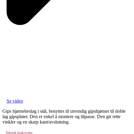
Se video
Gips hjørnebeslag i stål, benyttes til utvendig gipshjørner til doble
lag gipsplater. Den er enkel å montere og tilpasse. Den gir rette
vinkler og en skarp kant/avslutning.
Teknisk beskrivelse