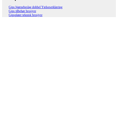
Gips hjørnebeslag dobbel Ytelseserklæring
Gips tilbehør brosjyre
Gipsplater teknisk brosjyre
Innvendig hjørnebeslag gips 50/50
2500 mm
Les mer
Innvendig hjørnebeslag gips 50/50
3000 mm
Les mer