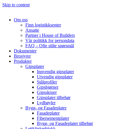
Skip to content
Om oss
Finn logistikksenter
Ansatte
Partner i House of Builders
Vår politikk for persondata
FAQ – Ofte stilte spørsmål
Dokumenter
Brosjyrer
Produkter
Gipsplater
Innvendig gipsplater
Utvendig gipsplater
Stålprofiler
Gipshjørner
Gipsskruer
Gipsplater tilbehør
Lydbøyler
Bygg- og Fasadeplater
Fasadeplater
Fibersementplater
Bygg- og Fasadeplater tilbehør
Lettklinkerblokk