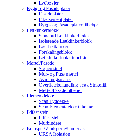
Lydbøyler
Bygg- og Fasadeplater
Fasadeplater
Fibersementplater
Bygg- og Fasadeplater tilbehør
Lettklinkerblokk
Standard Lettklinkerblokk
Isolerende Lettklinkerblokk
Løs Lettklinker
Forskalingsblokk
Lettklinkerblokk tilbehør
Mørtel/Fasade
Støpemørtel
Mur- og Puss mørtel
Avretningsmasse
Overflatebehandling vegg Strikolith
Mørtel/Fasade tilbehør
Elementdekke
Scan Lyddekke
Scan Elementdekke tilbehør
Ildfast stein
Ildfast stein
Murbindere
Isolasjon/Vindsperre/Undertak
URSA Isolasjon