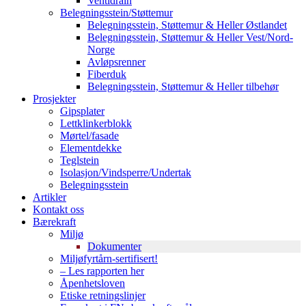
Ventidrain
Belegningsstein/Støttemur
Belegningsstein, Støttemur & Heller Østlandet
Belegningsstein, Støttemur & Heller Vest/Nord-
Norge
Avløpsrenner
Fiberduk
Belegningsstein, Støttemur & Heller tilbehør
Prosjekter
Gipsplater
Lettklinkerblokk
Mørtel/fasade
Elementdekke
Teglstein
Isolasjon/Vindsperre/Undertak
Belegningsstein
Artikler
Kontakt oss
Bærekraft
Miljø
Dokumenter
Miljøfyrtårn-sertifisert!
– Les rapporten her
Åpenhetsloven
Etiske retningslinjer