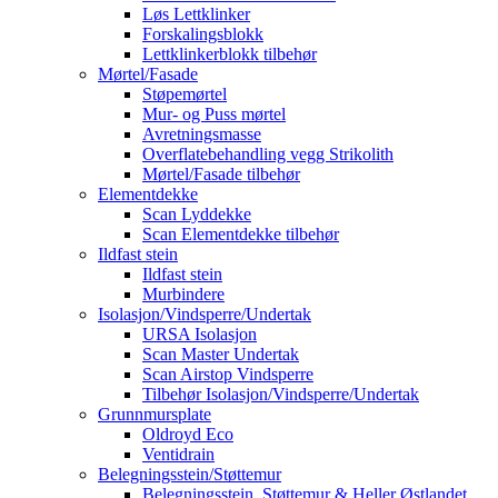
Løs Lettklinker
Forskalingsblokk
Lettklinkerblokk tilbehør
Mørtel/Fasade
Støpemørtel
Mur- og Puss mørtel
Avretningsmasse
Overflatebehandling vegg Strikolith
Mørtel/Fasade tilbehør
Elementdekke
Scan Lyddekke
Scan Elementdekke tilbehør
Ildfast stein
Ildfast stein
Murbindere
Isolasjon/Vindsperre/Undertak
URSA Isolasjon
Scan Master Undertak
Scan Airstop Vindsperre
Tilbehør Isolasjon/Vindsperre/Undertak
Grunnmursplate
Oldroyd Eco
Ventidrain
Belegningsstein/Støttemur
Belegningsstein, Støttemur & Heller Østlandet