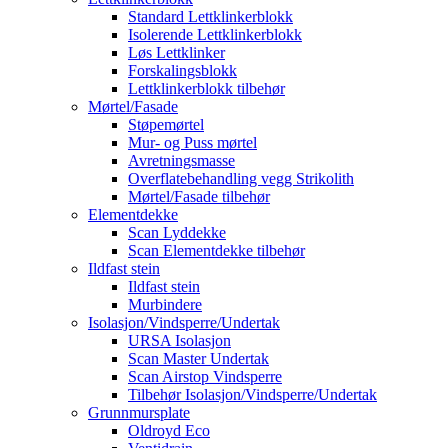
Standard Lettklinkerblokk
Isolerende Lettklinkerblokk
Løs Lettklinker
Forskalingsblokk
Lettklinkerblokk tilbehør
Mørtel/Fasade
Støpemørtel
Mur- og Puss mørtel
Avretningsmasse
Overflatebehandling vegg Strikolith
Mørtel/Fasade tilbehør
Elementdekke
Scan Lyddekke
Scan Elementdekke tilbehør
Ildfast stein
Ildfast stein
Murbindere
Isolasjon/Vindsperre/Undertak
URSA Isolasjon
Scan Master Undertak
Scan Airstop Vindsperre
Tilbehør Isolasjon/Vindsperre/Undertak
Grunnmursplate
Oldroyd Eco