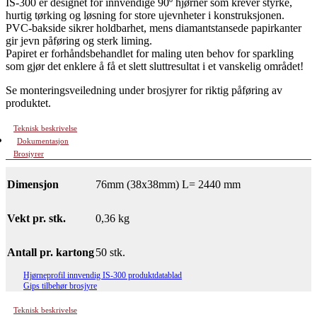
IS-300 er designet for innvendige 90º hjørner som krever styrke,
hurtig tørking og løsning for store ujevnheter i konstruksjonen.
PVC-bakside sikrer holdbarhet, mens diamantstansede papirkanter
gir jevn påføring og sterk liming.
Papiret er forhåndsbehandlet for maling uten behov for sparkling
som gjør det enklere å få et slett sluttresultat i et vanskelig området!
Se monteringsveiledning under brosjyrer for riktig påføring av
produktet.
Teknisk beskrivelse
Dokumentasjon
Brosjyrer
Dimensjon
76mm (38x38mm) L= 2440 mm
Vekt pr. stk.
0,36 kg
Antall pr. kartong
50 stk.
Hjørneprofil innvendig IS-300 produktdatablad
Gips tilbehør brosjyre
Teknisk beskrivelse