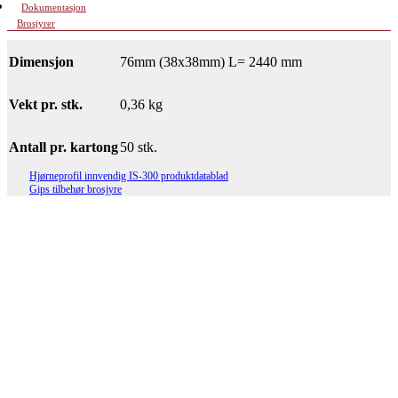
Dokumentasjon
Brosjyrer
Dimensjon
76mm (38x38mm) L= 2440 mm
Vekt pr. stk.
0,36 kg
Antall pr. kartong
50 stk.
Hjørneprofil innvendig IS-300 produktdatablad
Gips tilbehør brosjyre
Innvendig hjørnebeslag gips 50/50
2500 mm
Les mer