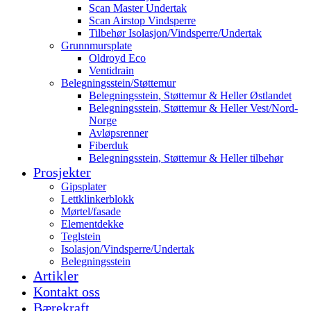
Scan Master Undertak
Scan Airstop Vindsperre
Tilbehør Isolasjon/Vindsperre/Undertak
Grunnmursplate
Oldroyd Eco
Ventidrain
Belegningsstein/Støttemur
Belegningsstein, Støttemur & Heller Østlandet
Belegningsstein, Støttemur & Heller Vest/Nord-
Norge
Avløpsrenner
Fiberduk
Belegningsstein, Støttemur & Heller tilbehør
Prosjekter
Gipsplater
Lettklinkerblokk
Mørtel/fasade
Elementdekke
Teglstein
Isolasjon/Vindsperre/Undertak
Belegningsstein
Artikler
Kontakt oss
Bærekraft