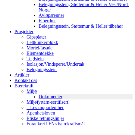
Belegningsstein, Støttemur & Heller Vest/Nord-
Norge
Avløpsrenner
Fiberduk
Belegningsstein, Støttemur & Heller tilbehør
Prosjekter
Gipsplater
Lettklinkerblokk
Mørtel/fasade
Elementdekke
Teglstein
Isolasjon/Vindsperre/Undertak
Belegningsstein
Artikler
Kontakt oss
Bærekraft
Miljø
Dokumenter
Miljøfyrtårn-sertifisert!
– Les rapporten her
Åpenhetsloven
Etiske retningslinjer
Forankret i FNs bærekraftsmål