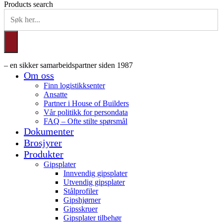
Products search
– en sikker samarbeidspartner siden 1987
Om oss
Finn logistikksenter
Ansatte
Partner i House of Builders
Vår politikk for persondata
FAQ – Ofte stilte spørsmål
Dokumenter
Brosjyrer
Produkter
Gipsplater
Innvendig gipsplater
Utvendig gipsplater
Stålprofiler
Gipshjørner
Gipsskruer
Gipsplater tilbehør