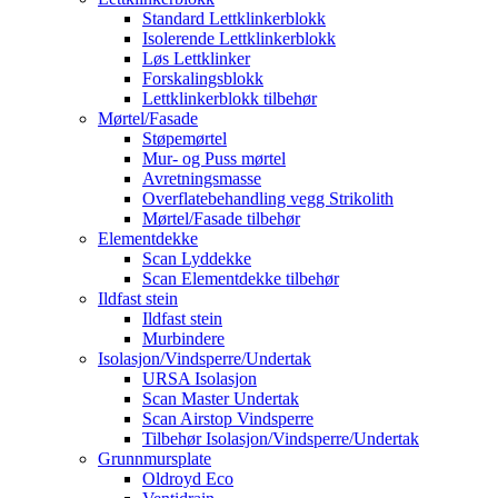
Standard Lettklinkerblokk
Isolerende Lettklinkerblokk
Løs Lettklinker
Forskalingsblokk
Lettklinkerblokk tilbehør
Mørtel/Fasade
Støpemørtel
Mur- og Puss mørtel
Avretningsmasse
Overflatebehandling vegg Strikolith
Mørtel/Fasade tilbehør
Elementdekke
Scan Lyddekke
Scan Elementdekke tilbehør
Ildfast stein
Ildfast stein
Murbindere
Isolasjon/Vindsperre/Undertak
URSA Isolasjon
Scan Master Undertak
Scan Airstop Vindsperre
Tilbehør Isolasjon/Vindsperre/Undertak
Grunnmursplate
Oldroyd Eco