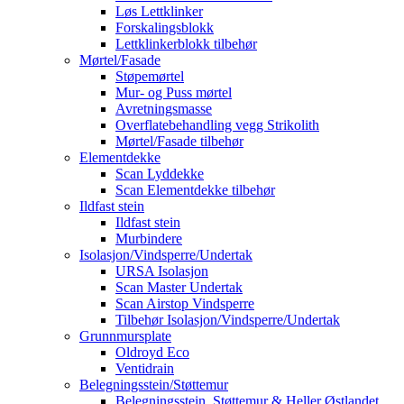
Løs Lettklinker
Forskalingsblokk
Lettklinkerblokk tilbehør
Mørtel/Fasade
Støpemørtel
Mur- og Puss mørtel
Avretningsmasse
Overflatebehandling vegg Strikolith
Mørtel/Fasade tilbehør
Elementdekke
Scan Lyddekke
Scan Elementdekke tilbehør
Ildfast stein
Ildfast stein
Murbindere
Isolasjon/Vindsperre/Undertak
URSA Isolasjon
Scan Master Undertak
Scan Airstop Vindsperre
Tilbehør Isolasjon/Vindsperre/Undertak
Grunnmursplate
Oldroyd Eco
Ventidrain
Belegningsstein/Støttemur
Belegningsstein, Støttemur & Heller Østlandet