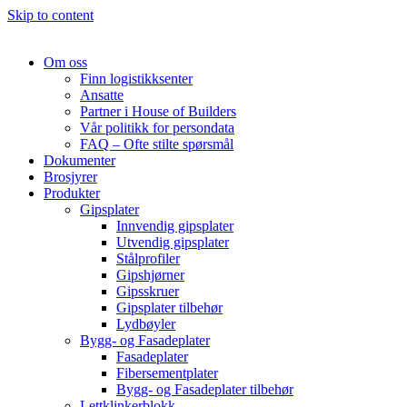
Skip to content
Om oss
Finn logistikksenter
Ansatte
Partner i House of Builders
Vår politikk for persondata
FAQ – Ofte stilte spørsmål
Dokumenter
Brosjyrer
Produkter
Gipsplater
Innvendig gipsplater
Utvendig gipsplater
Stålprofiler
Gipshjørner
Gipsskruer
Gipsplater tilbehør
Lydbøyler
Bygg- og Fasadeplater
Fasadeplater
Fibersementplater
Bygg- og Fasadeplater tilbehør
Lettklinkerblokk