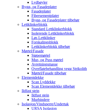
Lydbøyler
Bygg- og Fasadeplater
Fasadeplater
Fibersementplater
Bygg- og Fasadeplater tilbehør
Lettklinkerblokk
Standard Lettklinkerblokk
Isolerende Lettklinkerblokk
Løs Lettklinker
Forskalingsblokk
Lettklinkerblokk tilbehør
Mørtel/Fasade
Støpemørtel
Mur- og Puss mørtel
Avretningsmasse
Overflatebehandling vegg Strikolith
Mørtel/Fasade tilbehør
Elementdekke
Scan Lyddekke
Scan Elementdekke tilbehør
Ildfast stein
Ildfast stein
Murbindere
Isolasjon/Vindsperre/Undertak
URSA Isolasjon