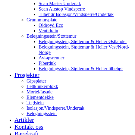
Scan Master Undertak
Scan Airstop Vindsperre
Tilbehør Isolasjon/Vindsperre/Undertak
Grunnmursplate
Oldroyd Eco
Ventidrain
Belegningsstein/Støttemur
Belegningsstein, Støttemur & Heller Østlandet
Belegningsstein, Støttemur & Heller Vest/Nord-
Norge
Avløpsrenner
Fiberduk
Belegningsstein, Støttemur & Heller tilbehør
Prosjekter
Gipsplater
Lettklinkerblokk
Mørtel/fasade
Elementdekke
Teglstein
Isolasjon/Vindsperre/Undertak
Belegningsstein
Artikler
Kontakt oss
Bærekraft