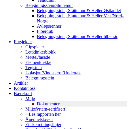
Ventidrain
Belegningsstein/Støttemur
Belegningsstein, Støttemur & Heller Østlandet
Belegningsstein, Støttemur & Heller Vest/Nord-
Norge
Avløpsrenner
Fiberduk
Belegningsstein, Støttemur & Heller tilbehør
Prosjekter
Gipsplater
Lettklinkerblokk
Mørtel/fasade
Elementdekke
Teglstein
Isolasjon/Vindsperre/Undertak
Belegningsstein
Artikler
Kontakt oss
Bærekraft
Miljø
Dokumenter
Miljøfyrtårn-sertifisert!
– Les rapporten her
Åpenhetsloven
Etiske retningslinjer