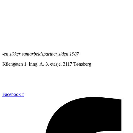
Innvendig hjørnebeslag gips 50/50
3000 mm
Les mer
-en sikker samarbeidspartner siden 1987
Kilengaten 1, Inng. A, 3. etasje, 3117 Tønsberg
+47 33 30 03 90
//
bmc@bmc-norge.no
Informasjonskapsler (cookies)
Facebook-f