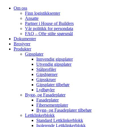
Om oss
Finn logistikksenter
Ansatte
Partner i House of Builders
Vår politikk for persondata
FAQ – Ofte stilte spørsmål
Dokumenter
Brosjyrer
Produkter
Gipsplater
Innvendig gipsplater
Utvendig gipsplater
Stålprofiler
Gipshjørner
Gipsskruer
Gipsplater tilbehør
Lydbøyler
Bygg- og Fasadeplater
Fasadeplater
Fibersementplater
Bygg- og Fasadeplater tilbehør
Lettklinkerblokk
Standard Lettklinkerblokk
Isolerende Lettklinkerblokk