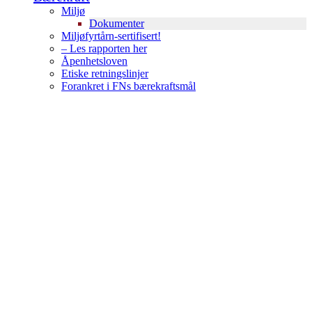
Miljø
Dokumenter
Miljøfyrtårn-sertifisert!
– Les rapporten her
Åpenhetsloven
Etiske retningslinjer
Forankret i FNs bærekraftsmål