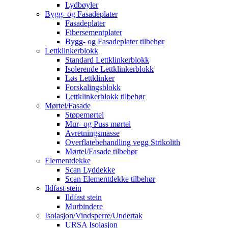
Lydbøyler
Bygg- og Fasadeplater
Fasadeplater
Fibersementplater
Bygg- og Fasadeplater tilbehør
Lettklinkerblokk
Standard Lettklinkerblokk
Isolerende Lettklinkerblokk
Løs Lettklinker
Forskalingsblokk
Lettklinkerblokk tilbehør
Mørtel/Fasade
Støpemørtel
Mur- og Puss mørtel
Avretningsmasse
Overflatebehandling vegg Strikolith
Mørtel/Fasade tilbehør
Elementdekke
Scan Lyddekke
Scan Elementdekke tilbehør
Ildfast stein
Ildfast stein
Murbindere
Isolasjon/Vindsperre/Undertak
URSA Isolasjon