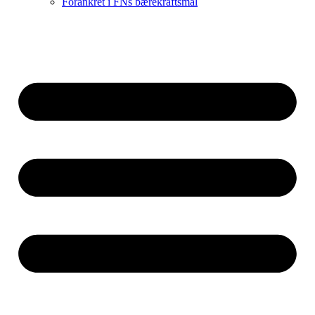
Forankret i FNs bærekraftsmål