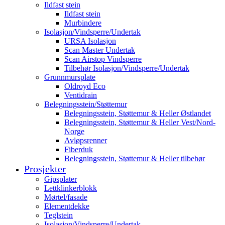
Ildfast stein
Ildfast stein
Murbindere
Isolasjon/Vindsperre/Undertak
URSA Isolasjon
Scan Master Undertak
Scan Airstop Vindsperre
Tilbehør Isolasjon/Vindsperre/Undertak
Grunnmursplate
Oldroyd Eco
Ventidrain
Belegningsstein/Støttemur
Belegningsstein, Støttemur & Heller Østlandet
Belegningsstein, Støttemur & Heller Vest/Nord-
Norge
Avløpsrenner
Fiberduk
Belegningsstein, Støttemur & Heller tilbehør
Prosjekter
Gipsplater
Lettklinkerblokk
Mørtel/fasade
Elementdekke
Teglstein
Isolasjon/Vindsperre/Undertak