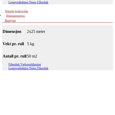
Leggeveiledning Netex Fiberduk
Teknisk beskrivelse
Dokumentasjon
Brosjyrer
Dimensjon
2x25 meter
Vekt pr. rull
5 kg
Antall pr. rull
50 m2
Fiberduk Ytelseserklæring
Leggeveiledning Netex Fiberduk
Fiberduk Netex Home 1x20m