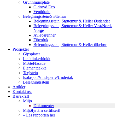
Grunnmursplate
Oldroyd Eco
Ventidrain
Belegningsstein/Støttemur
Belegningsstein, Støttemur & Heller Østlandet
Belegningsstein, Støttemur & Heller Vest/Nord-
Norge
Avløpsrenner
Fiberduk
Belegningsstein, Støttemur & Heller tilbehør
Prosjekter
Gipsplater
Lettklinkerblokk
Mørtel/fasade
Elementdekke
Teglstein
Isolasjon/Vindsperre/Undertak
Belegningsstein
Artikler
Kontakt oss
Bærekraft
Miljø
Dokumenter
Miljøfyrtårn-sertifisert!
– Les rapporten her