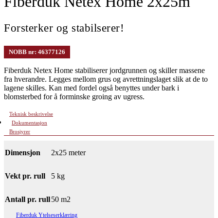
Fiberduk Netex Home 2x25m
Forsterker og stabilserer!
NOBB nr: 46377126
Fiberduk Netex Home stabiliserer jordgrunnen og skiller massene
fra hverandre. Legges mellom grus og avrettningslaget slik at de to
lagene skilles. Kan med fordel også benyttes under bark i
blomsterbed for å forminske groing av ugress.
Teknisk beskrivelse
Dokumentasjon
Brosjyrer
Dimensjon
2x25 meter
Vekt pr. rull
5 kg
Antall pr. rull
50 m2
Fiberduk Ytelseserklæring