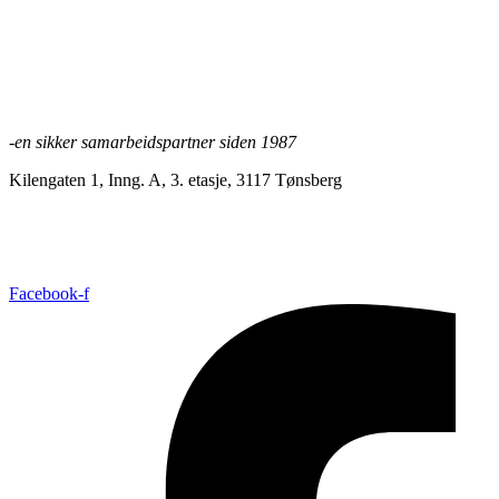
-en sikker samarbeidspartner siden 1987
Kilengaten 1, Inng. A, 3. etasje, 3117 Tønsberg
+47 33 30 03 90
//
bmc@bmc-norge.no
Informasjonskapsler (cookies)
Facebook-f