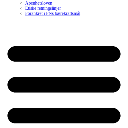
Åpenhetsloven
Etiske retningslinjer
Forankret i FNs bærekraftsmål