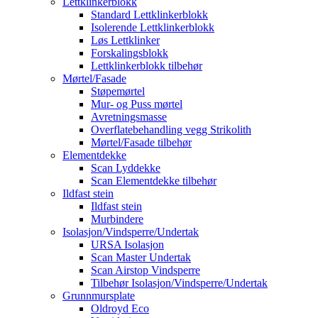
Lettklinkerblokk
Standard Lettklinkerblokk
Isolerende Lettklinkerblokk
Løs Lettklinker
Forskalingsblokk
Lettklinkerblokk tilbehør
Mørtel/Fasade
Støpemørtel
Mur- og Puss mørtel
Avretningsmasse
Overflatebehandling vegg Strikolith
Mørtel/Fasade tilbehør
Elementdekke
Scan Lyddekke
Scan Elementdekke tilbehør
Ildfast stein
Ildfast stein
Murbindere
Isolasjon/Vindsperre/Undertak
URSA Isolasjon
Scan Master Undertak
Scan Airstop Vindsperre
Tilbehør Isolasjon/Vindsperre/Undertak
Grunnmursplate
Oldroyd Eco