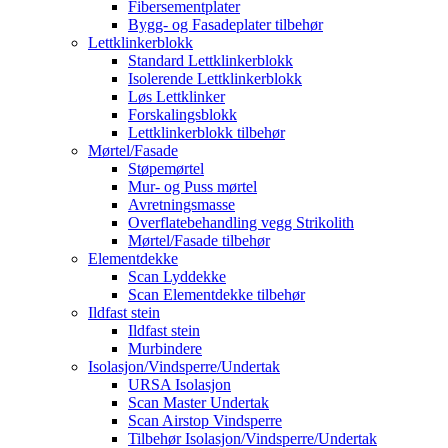
Fibersementplater
Bygg- og Fasadeplater tilbehør
Lettklinkerblokk
Standard Lettklinkerblokk
Isolerende Lettklinkerblokk
Løs Lettklinker
Forskalingsblokk
Lettklinkerblokk tilbehør
Mørtel/Fasade
Støpemørtel
Mur- og Puss mørtel
Avretningsmasse
Overflatebehandling vegg Strikolith
Mørtel/Fasade tilbehør
Elementdekke
Scan Lyddekke
Scan Elementdekke tilbehør
Ildfast stein
Ildfast stein
Murbindere
Isolasjon/Vindsperre/Undertak
URSA Isolasjon
Scan Master Undertak
Scan Airstop Vindsperre
Tilbehør Isolasjon/Vindsperre/Undertak