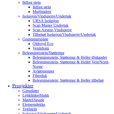
Ildfast stein
Ildfast stein
Murbindere
Isolasjon/Vindsperre/Undertak
URSA Isolasjon
Scan Master Undertak
Scan Airstop Vindsperre
Tilbehør Isolasjon/Vindsperre/Undertak
Grunnmursplate
Oldroyd Eco
Ventidrain
Belegningsstein/Støttemur
Belegningsstein, Støttemur & Heller Østlandet
Belegningsstein, Støttemur & Heller Vest/Nord-
Norge
Avløpsrenner
Fiberduk
Belegningsstein, Støttemur & Heller tilbehør
Prosjekter
Gipsplater
Lettklinkerblokk
Mørtel/fasade
Elementdekke
Teglstein
Isolasjon/Vindsperre/Undertak