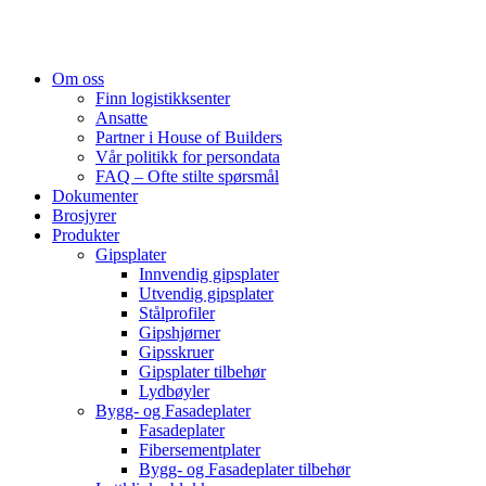
Om oss
Finn logistikksenter
Ansatte
Partner i House of Builders
Vår politikk for persondata
FAQ – Ofte stilte spørsmål
Dokumenter
Brosjyrer
Produkter
Gipsplater
Innvendig gipsplater
Utvendig gipsplater
Stålprofiler
Gipshjørner
Gipsskruer
Gipsplater tilbehør
Lydbøyler
Bygg- og Fasadeplater
Fasadeplater
Fibersementplater
Bygg- og Fasadeplater tilbehør