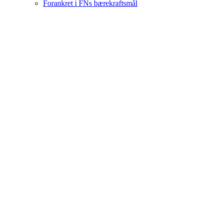
Forankret i FNs bærekraftsmål