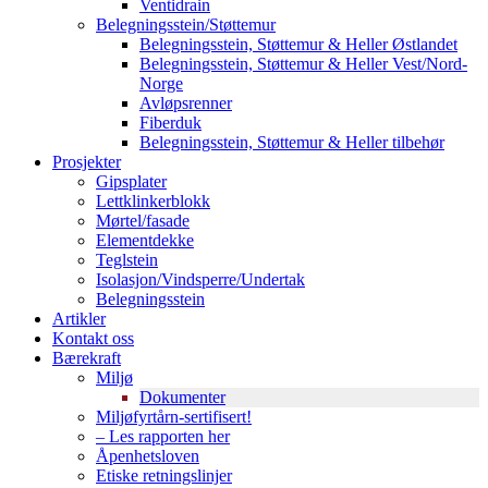
Ventidrain
Belegningsstein/Støttemur
Belegningsstein, Støttemur & Heller Østlandet
Belegningsstein, Støttemur & Heller Vest/Nord-
Norge
Avløpsrenner
Fiberduk
Belegningsstein, Støttemur & Heller tilbehør
Prosjekter
Gipsplater
Lettklinkerblokk
Mørtel/fasade
Elementdekke
Teglstein
Isolasjon/Vindsperre/Undertak
Belegningsstein
Artikler
Kontakt oss
Bærekraft
Miljø
Dokumenter
Miljøfyrtårn-sertifisert!
– Les rapporten her
Åpenhetsloven
Etiske retningslinjer