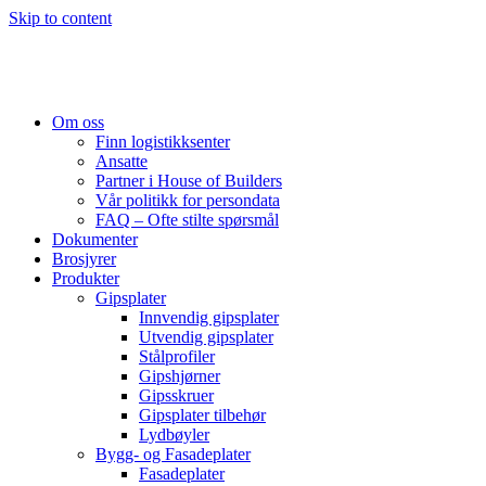
Skip to content
Om oss
Finn logistikksenter
Ansatte
Partner i House of Builders
Vår politikk for persondata
FAQ – Ofte stilte spørsmål
Dokumenter
Brosjyrer
Produkter
Gipsplater
Innvendig gipsplater
Utvendig gipsplater
Stålprofiler
Gipshjørner
Gipsskruer
Gipsplater tilbehør
Lydbøyler
Bygg- og Fasadeplater
Fasadeplater