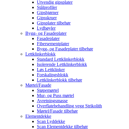
Utvendig gipsplater
Stålprofiler
Gipshjørner
Gipsskruer
Gipsplater tilbehør
Lydbøyler
Bygg- og Fasadeplater
Fasadeplater
Fibersementplater
Bygg- og Fasadeplater tilbehør
Lettklinkerblokk
Standard Lettklinkerblokk
Isolerende Lettklinkerblokk
Løs Lettklinker
Forskalingsblokk
Lettklinkerblokk tilbehør
Mørtel/Fasade
Støpemørtel
Mur- og Puss mørtel
Avretningsmasse
Overflatebehandling vegg Strikolith
Mørtel/Fasade tilbehør
Elementdekke
Scan Lyddekke
Scan Elementdekke tilbehør