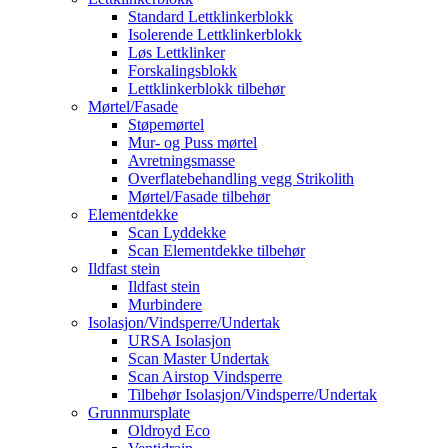
Standard Lettklinkerblokk
Isolerende Lettklinkerblokk
Løs Lettklinker
Forskalingsblokk
Lettklinkerblokk tilbehør
Mørtel/Fasade
Støpemørtel
Mur- og Puss mørtel
Avretningsmasse
Overflatebehandling vegg Strikolith
Mørtel/Fasade tilbehør
Elementdekke
Scan Lyddekke
Scan Elementdekke tilbehør
Ildfast stein
Ildfast stein
Murbindere
Isolasjon/Vindsperre/Undertak
URSA Isolasjon
Scan Master Undertak
Scan Airstop Vindsperre
Tilbehør Isolasjon/Vindsperre/Undertak
Grunnmursplate
Oldroyd Eco