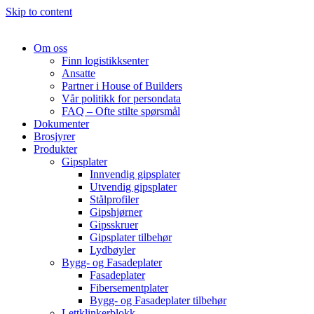
Skip to content
Om oss
Finn logistikksenter
Ansatte
Partner i House of Builders
Vår politikk for persondata
FAQ – Ofte stilte spørsmål
Dokumenter
Brosjyrer
Produkter
Gipsplater
Innvendig gipsplater
Utvendig gipsplater
Stålprofiler
Gipshjørner
Gipsskruer
Gipsplater tilbehør
Lydbøyler
Bygg- og Fasadeplater
Fasadeplater
Fibersementplater
Bygg- og Fasadeplater tilbehør
Lettklinkerblokk