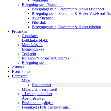
Ventidrain
Belegningsstein/Støttemur
Belegningsstein, Støttemur & Heller Østlandet
Belegningsstein, Støttemur & Heller Vest/Nord-N
Avløpsrenner
Fiberduk
Belegningsstein, Støttemur & Heller tilbehør
Prosjekter
Gipsplater
Lettklinkerblokk
Mørtel/fasade
Elementdekke
Teglstein
Isolasjon/Vindsperre/Undertak
Belegningsstein
Artikler
Kontakt oss
Bærekraft
Miljø
Dokumenter
Miljøfyrtårn-sertifisert!
– Les rapporten her
Åpenhetsloven
Etiske retningslinjer
Forankret i FNs bærekraftsmål