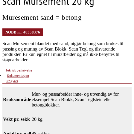
Scan Mursement 20 kg
Muresement sand = betong
NOBB nr: 48358376
Scan Mursement blandet med sand, utgjør betong som brukes til
pussing og muring av Scan Blokk, Scan Tegl og tilsvarende
produkter. Er kun egnet til murarbeider og må ikke benyttes til
støpearbeider.
Teknisk beskrivelse
Dokumentasjon
Brosjyrer
Mur- og pussarbeider inne- og utvendig av for
Bruksområde
eksempel Scan Blokk, Scan Teglstein eller
betongblokker.
Vekt pr. sekk
20 kg
Antall pr. pall
48 sekker