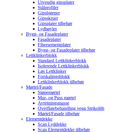
Utvendig gipsplater
Stålprofiler
Gipshjørner
Gipsskruer
Gipsplater tilbehør
Lydbøyler
Bygg- og Fasadeplater
Fasadeplater
Fibersementplater
Bygg- og Fasadeplater tilbehør
Lettklinkerblokk
Standard Lettklinkerblokk
Isolerende Lettklinkerblokk
Løs Lettklinker
Forskalingsblokk
Lettklinkerblokk tilbehør
Mørtel/Fasade
Støpemørtel
Mur- og Puss mørtel
Avretningsmasse
Overflatebehandling vegg Strikolith
Mørtel/Fasade tilbehør
Elementdekke
Scan Lyddekke
Scan Elementdekke tilbehør