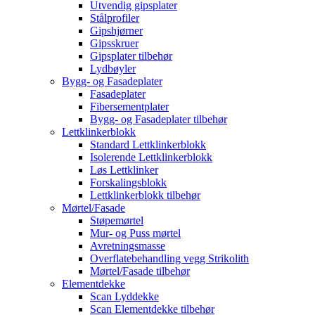
Utvendig gipsplater
Stålprofiler
Gipshjørner
Gipsskruer
Gipsplater tilbehør
Lydbøyler
Bygg- og Fasadeplater
Fasadeplater
Fibersementplater
Bygg- og Fasadeplater tilbehør
Lettklinkerblokk
Standard Lettklinkerblokk
Isolerende Lettklinkerblokk
Løs Lettklinker
Forskalingsblokk
Lettklinkerblokk tilbehør
Mørtel/Fasade
Støpemørtel
Mur- og Puss mørtel
Avretningsmasse
Overflatebehandling vegg Strikolith
Mørtel/Fasade tilbehør
Elementdekke
Scan Lyddekke
Scan Elementdekke tilbehør