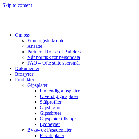
Skip to content
Om oss
Finn logistikksenter
Ansatte
Partner i House of Builders
Vår politikk for persondata
FAQ – Ofte stilte spørsmål
Dokumenter
Brosjyrer
Produkter
Gipsplater
Innvendig gipsplater
Utvendig gipsplater
Stålprofiler
Gipshjørner
Gipsskruer
Gipsplater tilbehør
Lydbøyler
Bygg- og Fasadeplater
Fasadeplater