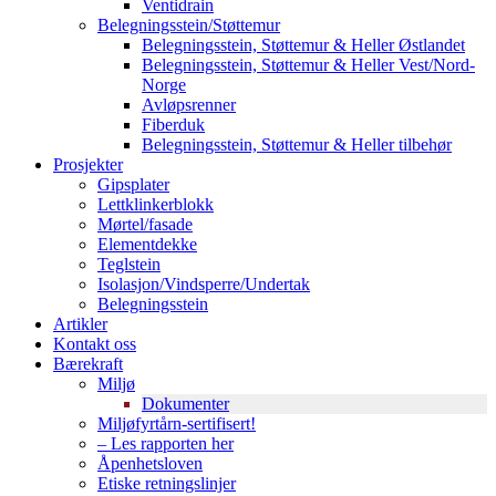
Ventidrain
Belegningsstein/Støttemur
Belegningsstein, Støttemur & Heller Østlandet
Belegningsstein, Støttemur & Heller Vest/Nord-
Norge
Avløpsrenner
Fiberduk
Belegningsstein, Støttemur & Heller tilbehør
Prosjekter
Gipsplater
Lettklinkerblokk
Mørtel/fasade
Elementdekke
Teglstein
Isolasjon/Vindsperre/Undertak
Belegningsstein
Artikler
Kontakt oss
Bærekraft
Miljø
Dokumenter
Miljøfyrtårn-sertifisert!
– Les rapporten her
Åpenhetsloven
Etiske retningslinjer