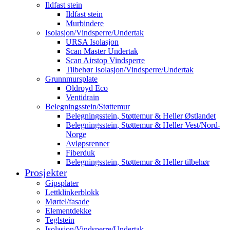
Ildfast stein
Ildfast stein
Murbindere
Isolasjon/Vindsperre/Undertak
URSA Isolasjon
Scan Master Undertak
Scan Airstop Vindsperre
Tilbehør Isolasjon/Vindsperre/Undertak
Grunnmursplate
Oldroyd Eco
Ventidrain
Belegningsstein/Støttemur
Belegningsstein, Støttemur & Heller Østlandet
Belegningsstein, Støttemur & Heller Vest/Nord-
Norge
Avløpsrenner
Fiberduk
Belegningsstein, Støttemur & Heller tilbehør
Prosjekter
Gipsplater
Lettklinkerblokk
Mørtel/fasade
Elementdekke
Teglstein
Isolasjon/Vindsperre/Undertak