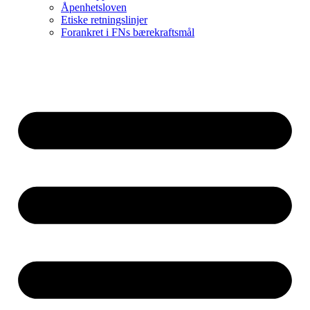
Åpenhetsloven
Etiske retningslinjer
Forankret i FNs bærekraftsmål