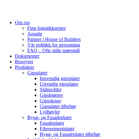
Om oss
Finn logistikksenter
Ansatte
Partner i House of Builders
Vår politikk for persondata
FAQ – Ofte stilte spørsmål
Dokumenter
Brosjyrer
Produkter
Gipsplater
Innvendig gipsplater
Utvendig gipsplater
Stålprofiler
Gipshjørner
Gipsskruer
Gipsplater tilbehør
Lydbøyler
Bygg- og Fasadeplater
Fasadeplater
Fibersementplater
Bygg- og Fasadeplater tilbehør