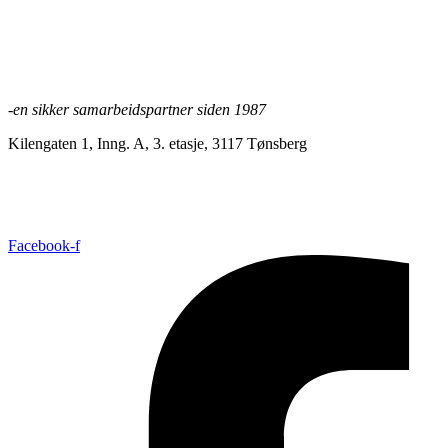
-en sikker samarbeidspartner siden 1987
Kilengaten 1, Inng. A, 3. etasje, 3117 Tønsberg
+47 33 30 03 90
//
bmc@bmc-norge.no
Informasjonskapsler (cookies)
Facebook-f