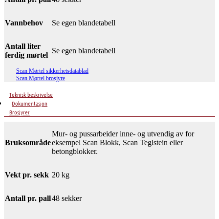
Vannbehov
Se egen blandetabell
Antall liter
Se egen blandetabell
ferdig mørtel
Scan Mørtel sikkerhetsdatablad
Scan Mørtel brosjyre
Teknisk beskrivelse
Dokumentasjon
Brosjyrer
Mur- og pussarbeider inne- og utvendig av for
Bruksområde
eksempel Scan Blokk, Scan Teglstein eller
betongblokker.
Vekt pr. sekk
20 kg
Antall pr. pall
48 sekker