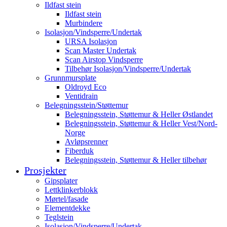
Ildfast stein
Ildfast stein
Murbindere
Isolasjon/Vindsperre/Undertak
URSA Isolasjon
Scan Master Undertak
Scan Airstop Vindsperre
Tilbehør Isolasjon/Vindsperre/Undertak
Grunnmursplate
Oldroyd Eco
Ventidrain
Belegningsstein/Støttemur
Belegningsstein, Støttemur & Heller Østlandet
Belegningsstein, Støttemur & Heller Vest/Nord-
Norge
Avløpsrenner
Fiberduk
Belegningsstein, Støttemur & Heller tilbehør
Prosjekter
Gipsplater
Lettklinkerblokk
Mørtel/fasade
Elementdekke
Teglstein
Isolasjon/Vindsperre/Undertak