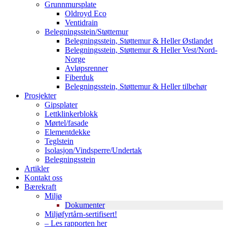
Grunnmursplate
Oldroyd Eco
Ventidrain
Belegningsstein/Støttemur
Belegningsstein, Støttemur & Heller Østlandet
Belegningsstein, Støttemur & Heller Vest/Nord-
Norge
Avløpsrenner
Fiberduk
Belegningsstein, Støttemur & Heller tilbehør
Prosjekter
Gipsplater
Lettklinkerblokk
Mørtel/fasade
Elementdekke
Teglstein
Isolasjon/Vindsperre/Undertak
Belegningsstein
Artikler
Kontakt oss
Bærekraft
Miljø
Dokumenter
Miljøfyrtårn-sertifisert!
– Les rapporten her