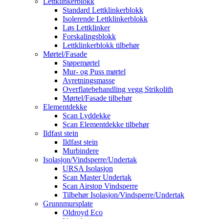
Lettklinkerblokk
Standard Lettklinkerblokk
Isolerende Lettklinkerblokk
Løs Lettklinker
Forskalingsblokk
Lettklinkerblokk tilbehør
Mørtel/Fasade
Støpemørtel
Mur- og Puss mørtel
Avretningsmasse
Overflatebehandling vegg Strikolith
Mørtel/Fasade tilbehør
Elementdekke
Scan Lyddekke
Scan Elementdekke tilbehør
Ildfast stein
Ildfast stein
Murbindere
Isolasjon/Vindsperre/Undertak
URSA Isolasjon
Scan Master Undertak
Scan Airstop Vindsperre
Tilbehør Isolasjon/Vindsperre/Undertak
Grunnmursplate
Oldroyd Eco