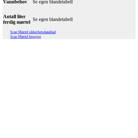
Vannbehov
Se egen blandetabell
Antall liter
Se egen blandetabell
ferdig mørtel
Scan Mørtel sikkerhetsdatablad
Scan Mørtel brosjyre
Scan Fiberpuss 25 kg
Les mer
Scan ECO M5 Mur & Pussmørtel 25
kg
Les mer