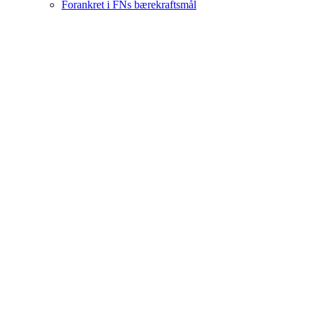
Forankret i FNs bærekraftsmål