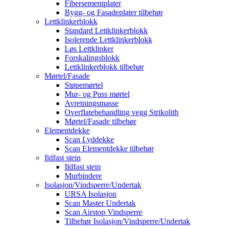
Fibersementplater
Bygg- og Fasadeplater tilbehør
Lettklinkerblokk
Standard Lettklinkerblokk
Isolerende Lettklinkerblokk
Løs Lettklinker
Forskalingsblokk
Lettklinkerblokk tilbehør
Mørtel/Fasade
Støpemørtel
Mur- og Puss mørtel
Avretningsmasse
Overflatebehandling vegg Strikolith
Mørtel/Fasade tilbehør
Elementdekke
Scan Lyddekke
Scan Elementdekke tilbehør
Ildfast stein
Ildfast stein
Murbindere
Isolasjon/Vindsperre/Undertak
URSA Isolasjon
Scan Master Undertak
Scan Airstop Vindsperre
Tilbehør Isolasjon/Vindsperre/Undertak