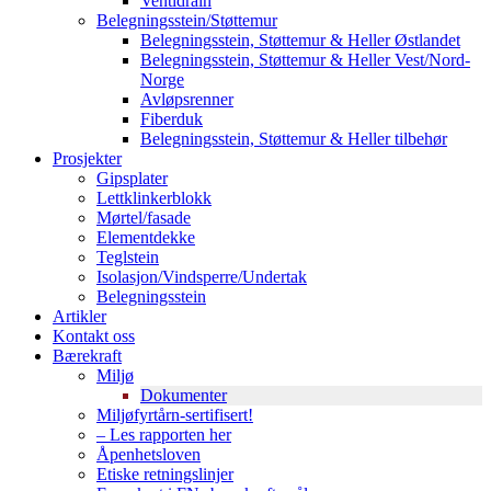
Ventidrain
Belegningsstein/Støttemur
Belegningsstein, Støttemur & Heller Østlandet
Belegningsstein, Støttemur & Heller Vest/Nord-
Norge
Avløpsrenner
Fiberduk
Belegningsstein, Støttemur & Heller tilbehør
Prosjekter
Gipsplater
Lettklinkerblokk
Mørtel/fasade
Elementdekke
Teglstein
Isolasjon/Vindsperre/Undertak
Belegningsstein
Artikler
Kontakt oss
Bærekraft
Miljø
Dokumenter
Miljøfyrtårn-sertifisert!
– Les rapporten her
Åpenhetsloven
Etiske retningslinjer