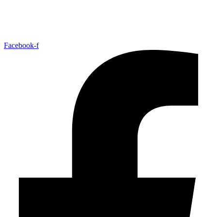
+47 33 30 03 90
//
bmc@bmc-norge.no
Informasjonskapsler (cookies)
Facebook-f