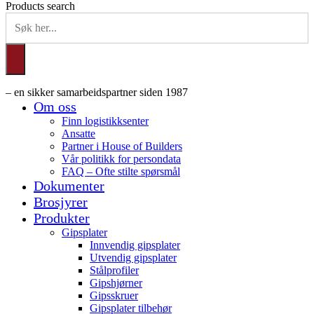
Products search
– en sikker samarbeidspartner siden 1987
Om oss
Finn logistikksenter
Ansatte
Partner i House of Builders
Vår politikk for persondata
FAQ – Ofte stilte spørsmål
Dokumenter
Brosjyrer
Produkter
Gipsplater
Innvendig gipsplater
Utvendig gipsplater
Stålprofiler
Gipshjørner
Gipsskruer
Gipsplater tilbehør