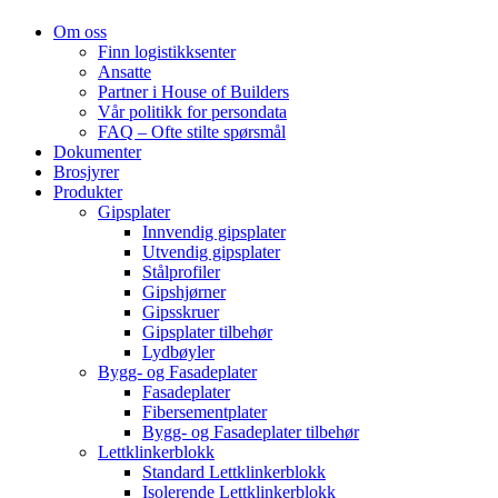
Om oss
Finn logistikksenter
Ansatte
Partner i House of Builders
Vår politikk for persondata
FAQ – Ofte stilte spørsmål
Dokumenter
Brosjyrer
Produkter
Gipsplater
Innvendig gipsplater
Utvendig gipsplater
Stålprofiler
Gipshjørner
Gipsskruer
Gipsplater tilbehør
Lydbøyler
Bygg- og Fasadeplater
Fasadeplater
Fibersementplater
Bygg- og Fasadeplater tilbehør
Lettklinkerblokk
Standard Lettklinkerblokk
Isolerende Lettklinkerblokk