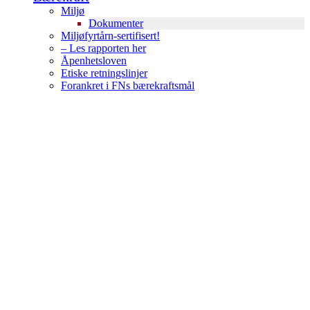
Miljø
Dokumenter
Miljøfyrtårn-sertifisert!
– Les rapporten her
Åpenhetsloven
Etiske retningslinjer
Forankret i FNs bærekraftsmål