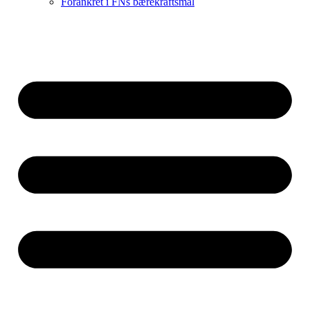
Forankret i FNs bærekraftsmål