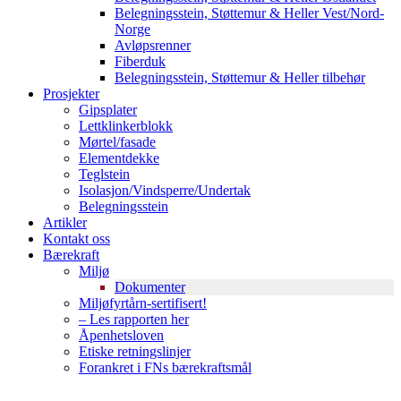
Belegningsstein, Støttemur & Heller Vest/Nord-
Norge
Avløpsrenner
Fiberduk
Belegningsstein, Støttemur & Heller tilbehør
Prosjekter
Gipsplater
Lettklinkerblokk
Mørtel/fasade
Elementdekke
Teglstein
Isolasjon/Vindsperre/Undertak
Belegningsstein
Artikler
Kontakt oss
Bærekraft
Miljø
Dokumenter
Miljøfyrtårn-sertifisert!
– Les rapporten her
Åpenhetsloven
Etiske retningslinjer
Forankret i FNs bærekraftsmål