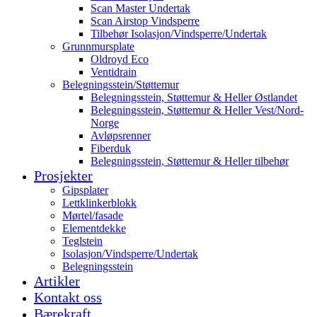
Scan Master Undertak
Scan Airstop Vindsperre
Tilbehør Isolasjon/Vindsperre/Undertak
Grunnmursplate
Oldroyd Eco
Ventidrain
Belegningsstein/Støttemur
Belegningsstein, Støttemur & Heller Østlandet
Belegningsstein, Støttemur & Heller Vest/Nord-
Norge
Avløpsrenner
Fiberduk
Belegningsstein, Støttemur & Heller tilbehør
Prosjekter
Gipsplater
Lettklinkerblokk
Mørtel/fasade
Elementdekke
Teglstein
Isolasjon/Vindsperre/Undertak
Belegningsstein
Artikler
Kontakt oss
Bærekraft