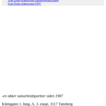
Scan Drain avløpsrenne monteringsanvisning
Scan Drain avløpsrenne FDV
Scan Drain endelokk venstre 110 mm
Les mer
Scan Drain Lite Sandfang galvanisert
rist
Les mer
-en sikker samarbeidspartner siden 1987
Kilengaten 1, Inng. A, 3. etasje, 3117 Tønsberg