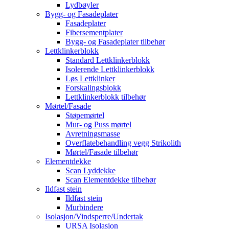
Lydbøyler
Bygg- og Fasadeplater
Fasadeplater
Fibersementplater
Bygg- og Fasadeplater tilbehør
Lettklinkerblokk
Standard Lettklinkerblokk
Isolerende Lettklinkerblokk
Løs Lettklinker
Forskalingsblokk
Lettklinkerblokk tilbehør
Mørtel/Fasade
Støpemørtel
Mur- og Puss mørtel
Avretningsmasse
Overflatebehandling vegg Strikolith
Mørtel/Fasade tilbehør
Elementdekke
Scan Lyddekke
Scan Elementdekke tilbehør
Ildfast stein
Ildfast stein
Murbindere
Isolasjon/Vindsperre/Undertak
URSA Isolasjon