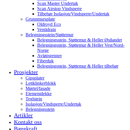
Scan Master Undertak
Scan Airstop Vindsperre
Tilbehør Isolasjon/Vindsperre/Undertak
Grunnmursplate
Oldroyd Eco
Ventidrain
Belegningsstein/Støttemur
Belegningsstein, Støttemur & Heller Østlandet
Belegningsstein, Støttemur & Heller Vest/Nord-
Norge
Avløpsrenner
Fiberduk
Belegningsstein, Støttemur & Heller tilbehør
Prosjekter
Gipsplater
Lettklinkerblokk
Mørtel/fasade
Elementdekke
Teglstein
Isolasjon/Vindsperre/Undertak
Belegningsstein
Artikler
Kontakt oss
Bærekraft