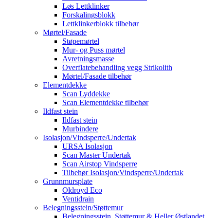
Løs Lettklinker
Forskalingsblokk
Lettklinkerblokk tilbehør
Mørtel/Fasade
Støpemørtel
Mur- og Puss mørtel
Avretningsmasse
Overflatebehandling vegg Strikolith
Mørtel/Fasade tilbehør
Elementdekke
Scan Lyddekke
Scan Elementdekke tilbehør
Ildfast stein
Ildfast stein
Murbindere
Isolasjon/Vindsperre/Undertak
URSA Isolasjon
Scan Master Undertak
Scan Airstop Vindsperre
Tilbehør Isolasjon/Vindsperre/Undertak
Grunnmursplate
Oldroyd Eco
Ventidrain
Belegningsstein/Støttemur
Belegningsstein, Støttemur & Heller Østlandet