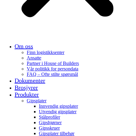
Om oss
Finn logistikksenter
Ansatte
Partner i House of Builders
Vår politikk for persondata
FAQ – Ofte stilte spørsmål
Dokumenter
Brosjyrer
Produkter
Gipsplater
Innvendig gipsplater
Utvendig gipsplater
Stålprofiler
Gipshjørner
Gipsskruer
Gipsplater tilbehør