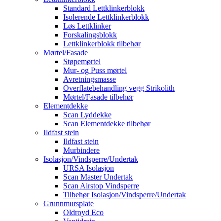
Standard Lettklinkerblokk
Isolerende Lettklinkerblokk
Løs Lettklinker
Forskalingsblokk
Lettklinkerblokk tilbehør
Mørtel/Fasade
Støpemørtel
Mur- og Puss mørtel
Avretningsmasse
Overflatebehandling vegg Strikolith
Mørtel/Fasade tilbehør
Elementdekke
Scan Lyddekke
Scan Elementdekke tilbehør
Ildfast stein
Ildfast stein
Murbindere
Isolasjon/Vindsperre/Undertak
URSA Isolasjon
Scan Master Undertak
Scan Airstop Vindsperre
Tilbehør Isolasjon/Vindsperre/Undertak
Grunnmursplate
Oldroyd Eco