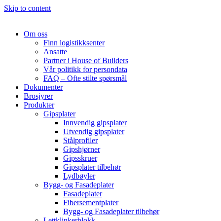
Skip to content
Om oss
Finn logistikksenter
Ansatte
Partner i House of Builders
Vår politikk for persondata
FAQ – Ofte stilte spørsmål
Dokumenter
Brosjyrer
Produkter
Gipsplater
Innvendig gipsplater
Utvendig gipsplater
Stålprofiler
Gipshjørner
Gipsskruer
Gipsplater tilbehør
Lydbøyler
Bygg- og Fasadeplater
Fasadeplater
Fibersementplater
Bygg- og Fasadeplater tilbehør
Lettklinkerblokk