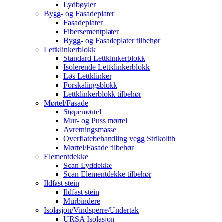
Lydbøyler
Bygg- og Fasadeplater
Fasadeplater
Fibersementplater
Bygg- og Fasadeplater tilbehør
Lettklinkerblokk
Standard Lettklinkerblokk
Isolerende Lettklinkerblokk
Løs Lettklinker
Forskalingsblokk
Lettklinkerblokk tilbehør
Mørtel/Fasade
Støpemørtel
Mur- og Puss mørtel
Avretningsmasse
Overflatebehandling vegg Strikolith
Mørtel/Fasade tilbehør
Elementdekke
Scan Lyddekke
Scan Elementdekke tilbehør
Ildfast stein
Ildfast stein
Murbindere
Isolasjon/Vindsperre/Undertak
URSA Isolasjon