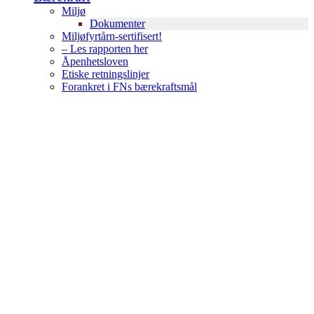
Miljø
Dokumenter
Miljøfyrtårn-sertifisert!
– Les rapporten her
Åpenhetsloven
Etiske retningslinjer
Forankret i FNs bærekraftsmål