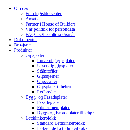
Om oss
Finn logistikksenter
Ansatte
Partner i House of Builders
Vår politikk for persondata
FAQ – Ofte stilte spørsmål
Dokumenter
Brosjyrer
Produkter
Gipsplater
Innvendig gipsplater
Utvendig gipsplater
Stålprofiler
Gipshjørner
Gipsskruer
Gipsplater tilbehør
Lydbøyler
Bygg- og Fasadeplater
Fasadeplater
Fibersementplater
Bygg- og Fasadeplater tilbehør
Lettklinkerblokk
Standard Lettklinkerblokk
Isolerende Lettklinkerblokk