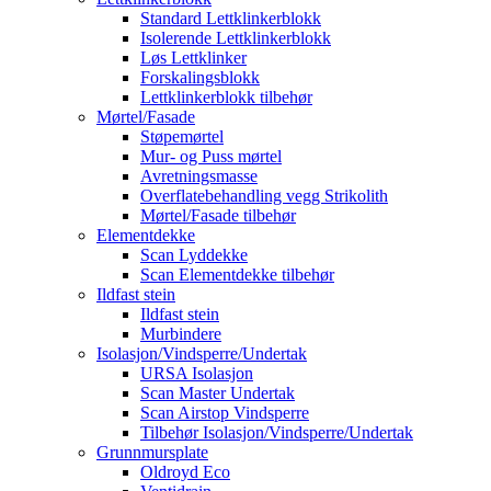
Standard Lettklinkerblokk
Isolerende Lettklinkerblokk
Løs Lettklinker
Forskalingsblokk
Lettklinkerblokk tilbehør
Mørtel/Fasade
Støpemørtel
Mur- og Puss mørtel
Avretningsmasse
Overflatebehandling vegg Strikolith
Mørtel/Fasade tilbehør
Elementdekke
Scan Lyddekke
Scan Elementdekke tilbehør
Ildfast stein
Ildfast stein
Murbindere
Isolasjon/Vindsperre/Undertak
URSA Isolasjon
Scan Master Undertak
Scan Airstop Vindsperre
Tilbehør Isolasjon/Vindsperre/Undertak
Grunnmursplate
Oldroyd Eco