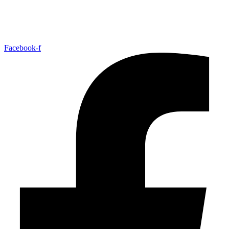
+47 33 30 03 90
//
bmc@bmc-norge.no
Informasjonskapsler (cookies)
Facebook-f