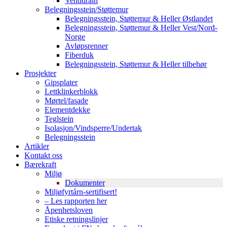
Ventidrain
Belegningsstein/Støttemur
Belegningsstein, Støttemur & Heller Østlandet
Belegningsstein, Støttemur & Heller Vest/Nord-
Norge
Avløpsrenner
Fiberduk
Belegningsstein, Støttemur & Heller tilbehør
Prosjekter
Gipsplater
Lettklinkerblokk
Mørtel/fasade
Elementdekke
Teglstein
Isolasjon/Vindsperre/Undertak
Belegningsstein
Artikler
Kontakt oss
Bærekraft
Miljø
Dokumenter
Miljøfyrtårn-sertifisert!
– Les rapporten her
Åpenhetsloven
Etiske retningslinjer