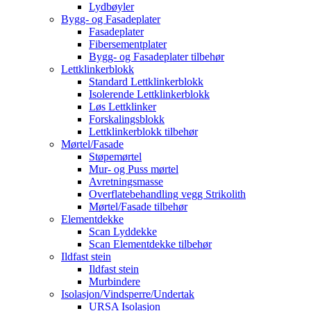
Lydbøyler
Bygg- og Fasadeplater
Fasadeplater
Fibersementplater
Bygg- og Fasadeplater tilbehør
Lettklinkerblokk
Standard Lettklinkerblokk
Isolerende Lettklinkerblokk
Løs Lettklinker
Forskalingsblokk
Lettklinkerblokk tilbehør
Mørtel/Fasade
Støpemørtel
Mur- og Puss mørtel
Avretningsmasse
Overflatebehandling vegg Strikolith
Mørtel/Fasade tilbehør
Elementdekke
Scan Lyddekke
Scan Elementdekke tilbehør
Ildfast stein
Ildfast stein
Murbindere
Isolasjon/Vindsperre/Undertak
URSA Isolasjon