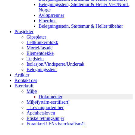
Belegningsstein, Støttemur & Heller Vest/Nord-
Norge
Avløpsrenner
Fiberduk
Belegningsstein, Støttemur & Heller tilbehør
Prosjekter
Gipsplater
Lettklinkerblokk
Mørtel/fasade
Elementdekke
Teglstein
Isolasjon/Vindsperre/Undertak
Belegningsstein
Artikler
Kontakt oss
Bærekraft
Miljø
Dokumenter
Miljøfyrtårn-sertifisert!
– Les rapporten her
Åpenhetsloven
Etiske retningslinjer
Forankret i FNs bærekraftsmål