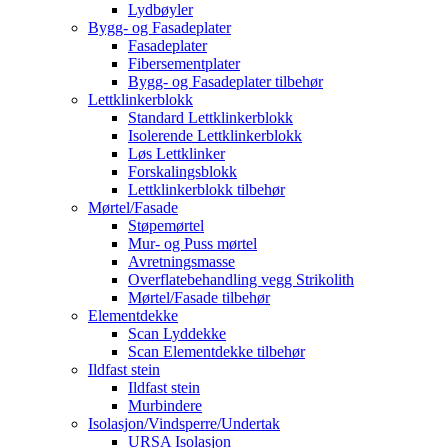
Lydbøyler
Bygg- og Fasadeplater
Fasadeplater
Fibersementplater
Bygg- og Fasadeplater tilbehør
Lettklinkerblokk
Standard Lettklinkerblokk
Isolerende Lettklinkerblokk
Løs Lettklinker
Forskalingsblokk
Lettklinkerblokk tilbehør
Mørtel/Fasade
Støpemørtel
Mur- og Puss mørtel
Avretningsmasse
Overflatebehandling vegg Strikolith
Mørtel/Fasade tilbehør
Elementdekke
Scan Lyddekke
Scan Elementdekke tilbehør
Ildfast stein
Ildfast stein
Murbindere
Isolasjon/Vindsperre/Undertak
URSA Isolasjon