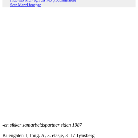
PRO-mix Mur- og Puss M5 produktdatablad
Scan Mørtel brosjyre
Scan Fiberpuss 25 kg
Les mer
Scan ECO M5 Mur & Pussmørtel 25
kg
Les mer
-en sikker samarbeidspartner siden 1987
Kilengaten 1, Inng. A, 3. etasje, 3117 Tønsberg