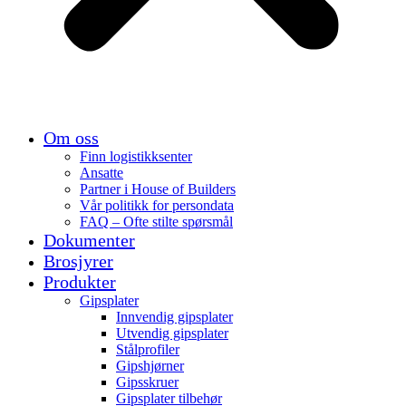
Om oss
Finn logistikksenter
Ansatte
Partner i House of Builders
Vår politikk for persondata
FAQ – Ofte stilte spørsmål
Dokumenter
Brosjyrer
Produkter
Gipsplater
Innvendig gipsplater
Utvendig gipsplater
Stålprofiler
Gipshjørner
Gipsskruer
Gipsplater tilbehør