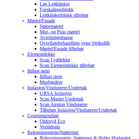
Løs Lettklinker
Forskalingsblokk
Lettklinkerblokk tilbehør
Mørtel/Fasade
Støpemørtel
Mur- og Puss mørtel
Avretningsmasse
Overflatebehandling vegg Strikolith
Mørtel/Fasade tilbehør
Elementdekke
Scan Lyddekke
Scan Elementdekke tilbehør
Ildfast stein
Ildfast stein
Murbindere
Isolasjon/Vindsperre/Undertak
URSA Isolasjon
Scan Master Undertak
Scan Airstop Vindsperre
Tilbehør Isolasjon/Vindsperre/Undertak
Grunnmursplate
Oldroyd Eco
Ventidrain
Belegningsstein/Støttemur
Belegningsstein, Støttemur & Heller Østlandet