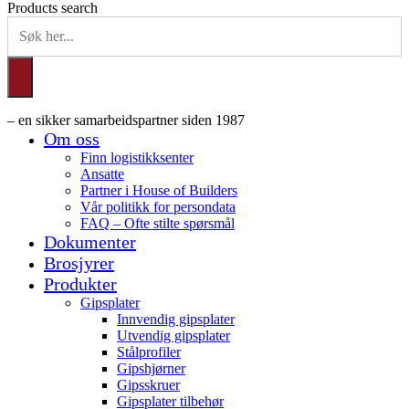
Products search
– en sikker samarbeidspartner siden 1987
Om oss
Finn logistikksenter
Ansatte
Partner i House of Builders
Vår politikk for persondata
FAQ – Ofte stilte spørsmål
Dokumenter
Brosjyrer
Produkter
Gipsplater
Innvendig gipsplater
Utvendig gipsplater
Stålprofiler
Gipshjørner
Gipsskruer
Gipsplater tilbehør