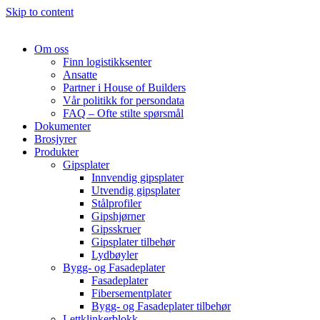
Skip to content
Om oss
Finn logistikksenter
Ansatte
Partner i House of Builders
Vår politikk for persondata
FAQ – Ofte stilte spørsmål
Dokumenter
Brosjyrer
Produkter
Gipsplater
Innvendig gipsplater
Utvendig gipsplater
Stålprofiler
Gipshjørner
Gipsskruer
Gipsplater tilbehør
Lydbøyler
Bygg- og Fasadeplater
Fasadeplater
Fibersementplater
Bygg- og Fasadeplater tilbehør
Lettklinkerblokk