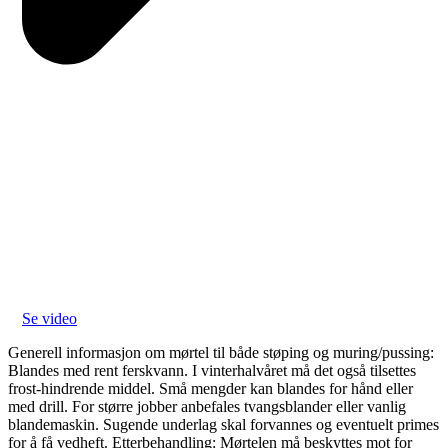
Se video
Generell informasjon om mørtel til både støping og muring/pussing:
Blandes med rent ferskvann. I vinterhalvåret må det også tilsettes
frost-hindrende middel. Små mengder kan blandes for hånd eller
med drill. For større jobber anbefales tvangsblander eller vanlig
blandemaskin. Sugende underlag skal forvannes og eventuelt primes
for å få vedheft. Etterbehandling: Mørtelen må beskyttes mot for