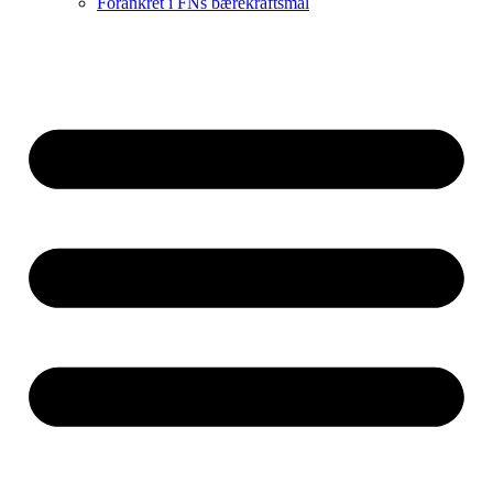
Forankret i FNs bærekraftsmål