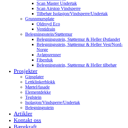
Scan Master Undertak
Scan Airstop Vindsperre
Tilbehør Isolasjon/Vindsperre/Undertak
Grunnmursplate
Oldroyd Eco
Ventidrain
Belegningsstein/Støttemur
Belegningsstein, Støttemur & Heller Østlandet
Belegningsstein, Støttemur & Heller Vest/Nord-
Norge
Avløpsrenner
Fiberduk
Belegningsstein, Støttemur & Heller tilbehør
Prosjekter
Gipsplater
Lettklinkerblokk
Mørtel/fasade
Elementdekke
Teglstein
Isolasjon/Vindsperre/Undertak
Belegningsstein
Artikler
Kontakt oss
Bærekraft