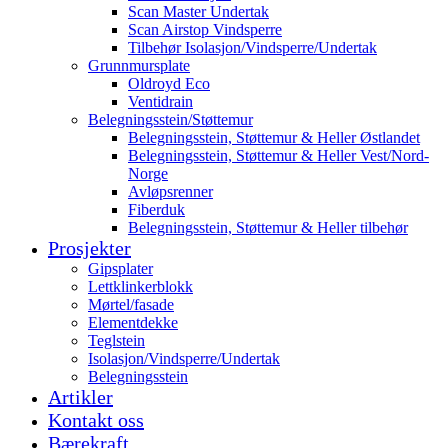
Scan Master Undertak
Scan Airstop Vindsperre
Tilbehør Isolasjon/Vindsperre/Undertak
Grunnmursplate
Oldroyd Eco
Ventidrain
Belegningsstein/Støttemur
Belegningsstein, Støttemur & Heller Østlandet
Belegningsstein, Støttemur & Heller Vest/Nord-
Norge
Avløpsrenner
Fiberduk
Belegningsstein, Støttemur & Heller tilbehør
Prosjekter
Gipsplater
Lettklinkerblokk
Mørtel/fasade
Elementdekke
Teglstein
Isolasjon/Vindsperre/Undertak
Belegningsstein
Artikler
Kontakt oss
Bærekraft