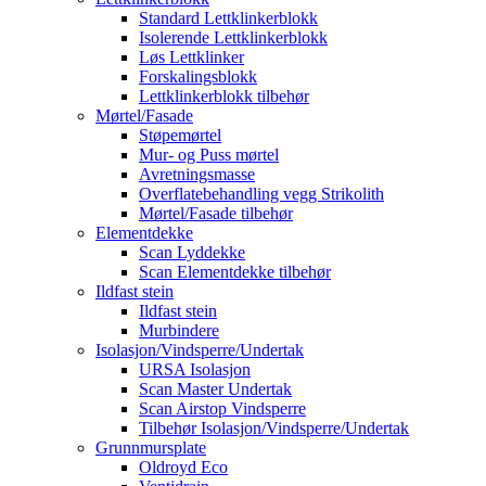
Standard Lettklinkerblokk
Isolerende Lettklinkerblokk
Løs Lettklinker
Forskalingsblokk
Lettklinkerblokk tilbehør
Mørtel/Fasade
Støpemørtel
Mur- og Puss mørtel
Avretningsmasse
Overflatebehandling vegg Strikolith
Mørtel/Fasade tilbehør
Elementdekke
Scan Lyddekke
Scan Elementdekke tilbehør
Ildfast stein
Ildfast stein
Murbindere
Isolasjon/Vindsperre/Undertak
URSA Isolasjon
Scan Master Undertak
Scan Airstop Vindsperre
Tilbehør Isolasjon/Vindsperre/Undertak
Grunnmursplate
Oldroyd Eco