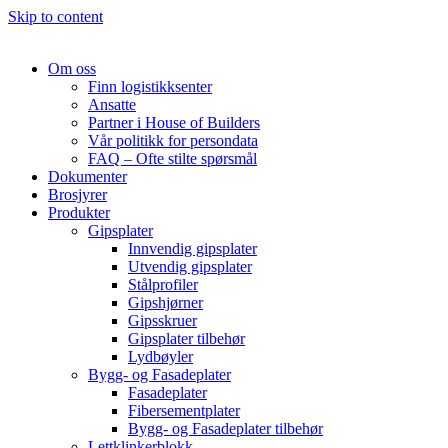
Skip to content
Om oss
Finn logistikksenter
Ansatte
Partner i House of Builders
Vår politikk for persondata
FAQ – Ofte stilte spørsmål
Dokumenter
Brosjyrer
Produkter
Gipsplater
Innvendig gipsplater
Utvendig gipsplater
Stålprofiler
Gipshjørner
Gipsskruer
Gipsplater tilbehør
Lydbøyler
Bygg- og Fasadeplater
Fasadeplater
Fibersementplater
Bygg- og Fasadeplater tilbehør
Lettklinkerblokk