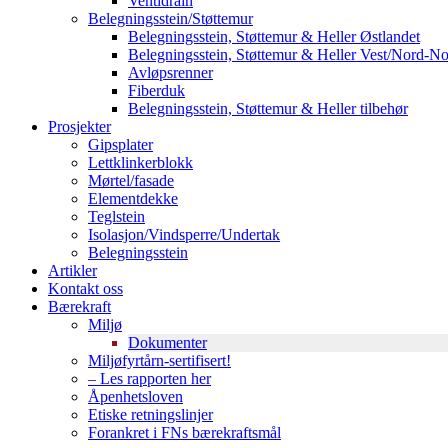
Ventidrain
Belegningsstein/Støttemur
Belegningsstein, Støttemur & Heller Østlandet
Belegningsstein, Støttemur & Heller Vest/Nord-N
Avløpsrenner
Fiberduk
Belegningsstein, Støttemur & Heller tilbehør
Prosjekter
Gipsplater
Lettklinkerblokk
Mørtel/fasade
Elementdekke
Teglstein
Isolasjon/Vindsperre/Undertak
Belegningsstein
Artikler
Kontakt oss
Bærekraft
Miljø
Dokumenter
Miljøfyrtårn-sertifisert!
– Les rapporten her
Åpenhetsloven
Etiske retningslinjer
Forankret i FNs bærekraftsmål