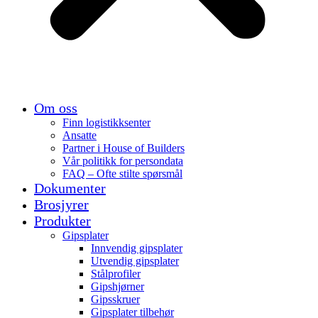
Om oss
Finn logistikksenter
Ansatte
Partner i House of Builders
Vår politikk for persondata
FAQ – Ofte stilte spørsmål
Dokumenter
Brosjyrer
Produkter
Gipsplater
Innvendig gipsplater
Utvendig gipsplater
Stålprofiler
Gipshjørner
Gipsskruer
Gipsplater tilbehør