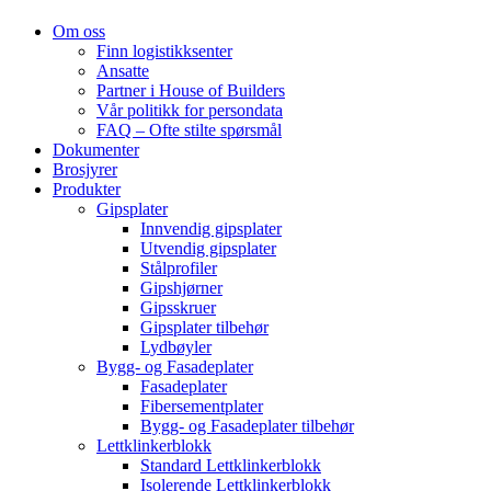
Om oss
Finn logistikksenter
Ansatte
Partner i House of Builders
Vår politikk for persondata
FAQ – Ofte stilte spørsmål
Dokumenter
Brosjyrer
Produkter
Gipsplater
Innvendig gipsplater
Utvendig gipsplater
Stålprofiler
Gipshjørner
Gipsskruer
Gipsplater tilbehør
Lydbøyler
Bygg- og Fasadeplater
Fasadeplater
Fibersementplater
Bygg- og Fasadeplater tilbehør
Lettklinkerblokk
Standard Lettklinkerblokk
Isolerende Lettklinkerblokk