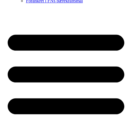
Forankret i FNs bærekraftsmål