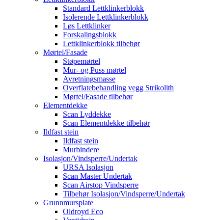
Standard Lettklinkerblokk
Isolerende Lettklinkerblokk
Løs Lettklinker
Forskalingsblokk
Lettklinkerblokk tilbehør
Mørtel/Fasade
Støpemørtel
Mur- og Puss mørtel
Avretningsmasse
Overflatebehandling vegg Strikolith
Mørtel/Fasade tilbehør
Elementdekke
Scan Lyddekke
Scan Elementdekke tilbehør
Ildfast stein
Ildfast stein
Murbindere
Isolasjon/Vindsperre/Undertak
URSA Isolasjon
Scan Master Undertak
Scan Airstop Vindsperre
Tilbehør Isolasjon/Vindsperre/Undertak
Grunnmursplate
Oldroyd Eco