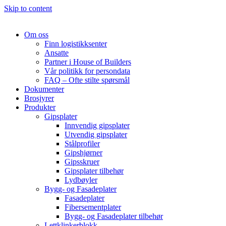
Skip to content
Om oss
Finn logistikksenter
Ansatte
Partner i House of Builders
Vår politikk for persondata
FAQ – Ofte stilte spørsmål
Dokumenter
Brosjyrer
Produkter
Gipsplater
Innvendig gipsplater
Utvendig gipsplater
Stålprofiler
Gipshjørner
Gipsskruer
Gipsplater tilbehør
Lydbøyler
Bygg- og Fasadeplater
Fasadeplater
Fibersementplater
Bygg- og Fasadeplater tilbehør
Lettklinkerblokk