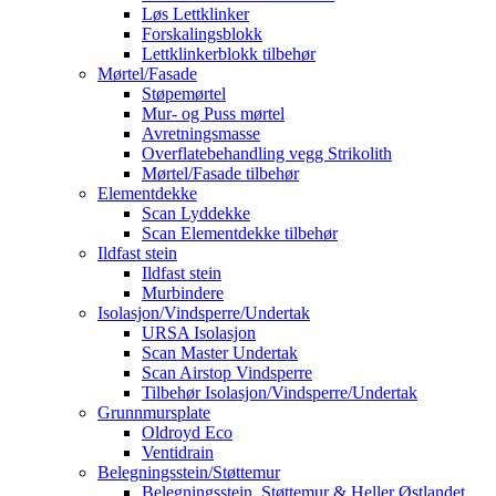
Løs Lettklinker
Forskalingsblokk
Lettklinkerblokk tilbehør
Mørtel/Fasade
Støpemørtel
Mur- og Puss mørtel
Avretningsmasse
Overflatebehandling vegg Strikolith
Mørtel/Fasade tilbehør
Elementdekke
Scan Lyddekke
Scan Elementdekke tilbehør
Ildfast stein
Ildfast stein
Murbindere
Isolasjon/Vindsperre/Undertak
URSA Isolasjon
Scan Master Undertak
Scan Airstop Vindsperre
Tilbehør Isolasjon/Vindsperre/Undertak
Grunnmursplate
Oldroyd Eco
Ventidrain
Belegningsstein/Støttemur
Belegningsstein, Støttemur & Heller Østlandet