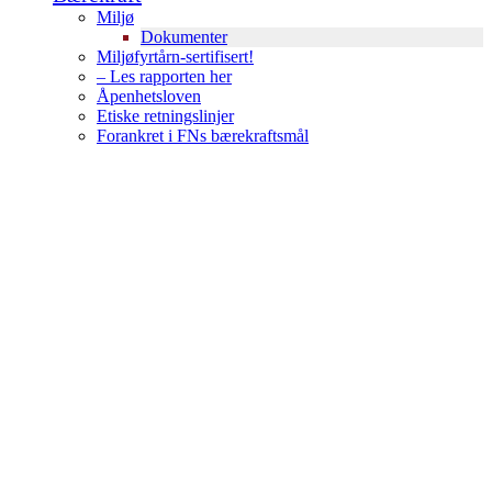
Miljø
Dokumenter
Miljøfyrtårn-sertifisert!
– Les rapporten her
Åpenhetsloven
Etiske retningslinjer
Forankret i FNs bærekraftsmål