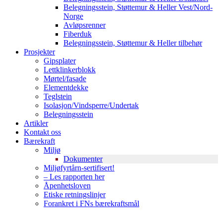
Belegningsstein, Støttemur & Heller Vest/Nord-
Norge
Avløpsrenner
Fiberduk
Belegningsstein, Støttemur & Heller tilbehør
Prosjekter
Gipsplater
Lettklinkerblokk
Mørtel/fasade
Elementdekke
Teglstein
Isolasjon/Vindsperre/Undertak
Belegningsstein
Artikler
Kontakt oss
Bærekraft
Miljø
Dokumenter
Miljøfyrtårn-sertifisert!
– Les rapporten her
Åpenhetsloven
Etiske retningslinjer
Forankret i FNs bærekraftsmål