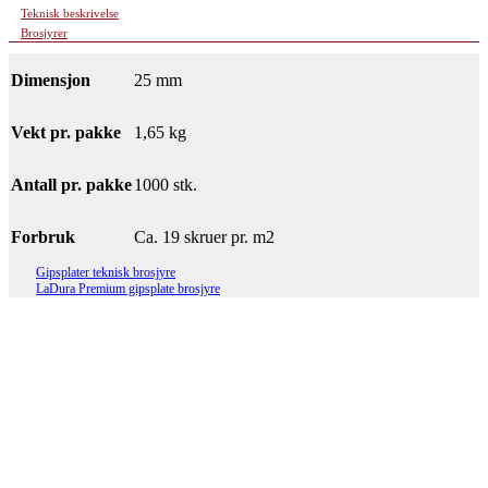
Teknisk beskrivelse
Brosjyrer
Dimensjon
25 mm
Vekt pr. pakke
1,65 kg
Antall pr. pakke
1000 stk.
Forbruk
Ca. 19 skruer pr. m2
Gipsplater teknisk brosjyre
LaDura Premium gipsplate brosjyre
BMC skrue fiber/hard gips bånd 35
mm