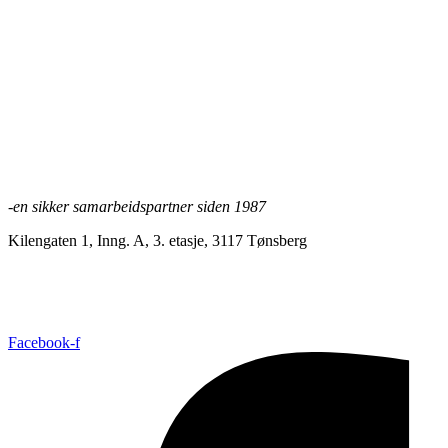
Les mer
BMC skrue fiber/hard gips løs 35 mm
Les mer
-en sikker samarbeidspartner siden 1987
Kilengaten 1, Inng. A, 3. etasje, 3117 Tønsberg
+47 33 30 03 90
//
bmc@bmc-norge.no
Informasjonskapsler (cookies)
Facebook-f