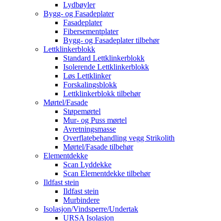
Lydbøyler
Bygg- og Fasadeplater
Fasadeplater
Fibersementplater
Bygg- og Fasadeplater tilbehør
Lettklinkerblokk
Standard Lettklinkerblokk
Isolerende Lettklinkerblokk
Løs Lettklinker
Forskalingsblokk
Lettklinkerblokk tilbehør
Mørtel/Fasade
Støpemørtel
Mur- og Puss mørtel
Avretningsmasse
Overflatebehandling vegg Strikolith
Mørtel/Fasade tilbehør
Elementdekke
Scan Lyddekke
Scan Elementdekke tilbehør
Ildfast stein
Ildfast stein
Murbindere
Isolasjon/Vindsperre/Undertak
URSA Isolasjon