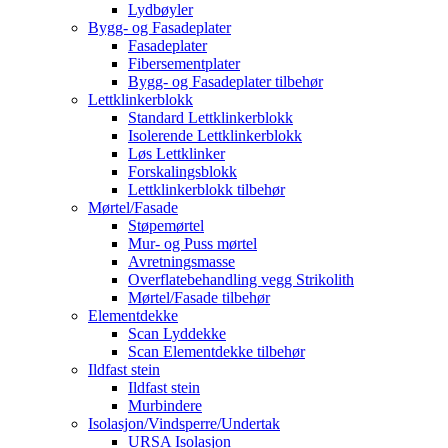
Lydbøyler
Bygg- og Fasadeplater
Fasadeplater
Fibersementplater
Bygg- og Fasadeplater tilbehør
Lettklinkerblokk
Standard Lettklinkerblokk
Isolerende Lettklinkerblokk
Løs Lettklinker
Forskalingsblokk
Lettklinkerblokk tilbehør
Mørtel/Fasade
Støpemørtel
Mur- og Puss mørtel
Avretningsmasse
Overflatebehandling vegg Strikolith
Mørtel/Fasade tilbehør
Elementdekke
Scan Lyddekke
Scan Elementdekke tilbehør
Ildfast stein
Ildfast stein
Murbindere
Isolasjon/Vindsperre/Undertak
URSA Isolasjon