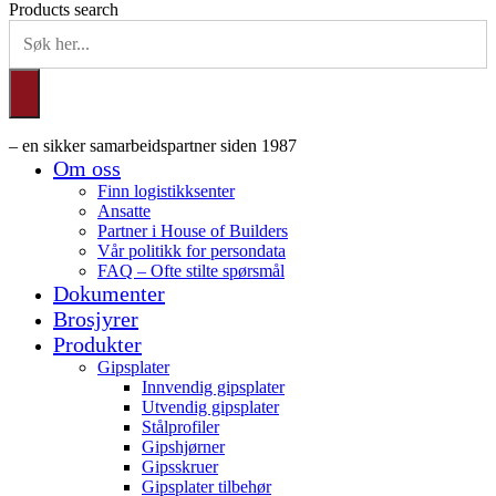
Products search
– en sikker samarbeidspartner siden 1987
Om oss
Finn logistikksenter
Ansatte
Partner i House of Builders
Vår politikk for persondata
FAQ – Ofte stilte spørsmål
Dokumenter
Brosjyrer
Produkter
Gipsplater
Innvendig gipsplater
Utvendig gipsplater
Stålprofiler
Gipshjørner
Gipsskruer
Gipsplater tilbehør