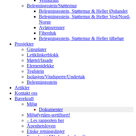
Ventidrain
Belegningsstein/Støttemur
Belegningsstein, Støttemur & Heller Østlandet
Belegningsstein, Støttemur & Heller Vest/Nord-
Norge
Avløpsrenner
Fiberduk
Belegningsstein, Støttemur & Heller tilbehør
Prosjekter
Gipsplater
Lettklinkerblokk
Mørtel/fasade
Elementdekke
Teglstein
Isolasjon/Vindsperre/Undertak
Belegningsstein
Artikler
Kontakt oss
Bærekraft
Miljø
Dokumenter
Miljøfyrtårn-sertifisert!
– Les rapporten her
Åpenhetsloven
Etiske retningslinjer