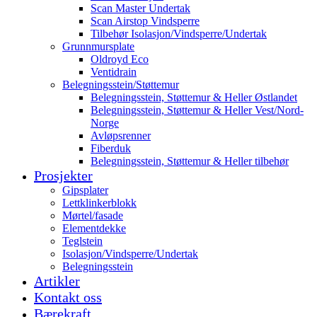
Scan Master Undertak
Scan Airstop Vindsperre
Tilbehør Isolasjon/Vindsperre/Undertak
Grunnmursplate
Oldroyd Eco
Ventidrain
Belegningsstein/Støttemur
Belegningsstein, Støttemur & Heller Østlandet
Belegningsstein, Støttemur & Heller Vest/Nord-
Norge
Avløpsrenner
Fiberduk
Belegningsstein, Støttemur & Heller tilbehør
Prosjekter
Gipsplater
Lettklinkerblokk
Mørtel/fasade
Elementdekke
Teglstein
Isolasjon/Vindsperre/Undertak
Belegningsstein
Artikler
Kontakt oss
Bærekraft