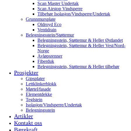
Scan Master Undertak
Scan Airstop Vindsperre
Tilbehør Isolasjon/Vindsperre/Undertak
Grunnmursplate
Oldroyd Eco
Ventidrain
Belegningsstein/Støttemur
Belegningsstein, Støttemur & Heller Østlandet
Belegningsstein, Støttemur & Heller Vest/Nord-
Norge
Avløpsrenner
Fiberduk
Belegningsstein, Støttemur & Heller tilbehør
Prosjekter
Gipsplater
Lettklinkerblokk
Mørtel/fasade
Elementdekke
Teglstein
Isolasjon/Vindsperre/Undertak
Belegningsstein
Artikler
Kontakt oss
Bærekraft