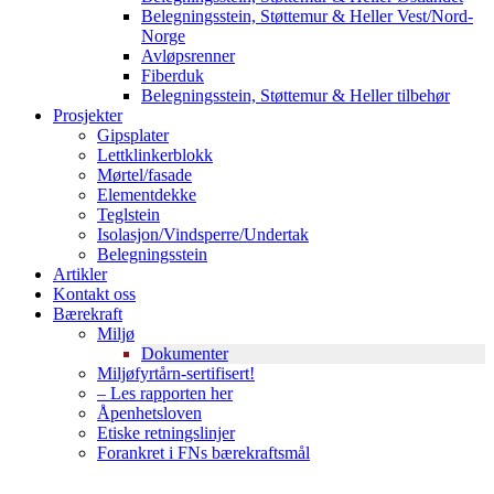
Belegningsstein, Støttemur & Heller Vest/Nord-
Norge
Avløpsrenner
Fiberduk
Belegningsstein, Støttemur & Heller tilbehør
Prosjekter
Gipsplater
Lettklinkerblokk
Mørtel/fasade
Elementdekke
Teglstein
Isolasjon/Vindsperre/Undertak
Belegningsstein
Artikler
Kontakt oss
Bærekraft
Miljø
Dokumenter
Miljøfyrtårn-sertifisert!
– Les rapporten her
Åpenhetsloven
Etiske retningslinjer
Forankret i FNs bærekraftsmål