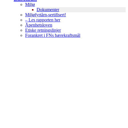
Miljø
Dokumenter
Miljøfyrtårn-sertifisert!
– Les rapporten her
Åpenhetsloven
Etiske retningslinjer
Forankret i FNs bærekraftsmål