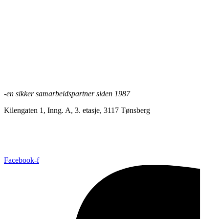
Lifjell Støttemur brudd gråmix
halvblokk
Les mer
-en sikker samarbeidspartner siden 1987
Kilengaten 1, Inng. A, 3. etasje, 3117 Tønsberg
+47 33 30 03 90
//
bmc@bmc-norge.no
Informasjonskapsler (cookies)
Facebook-f