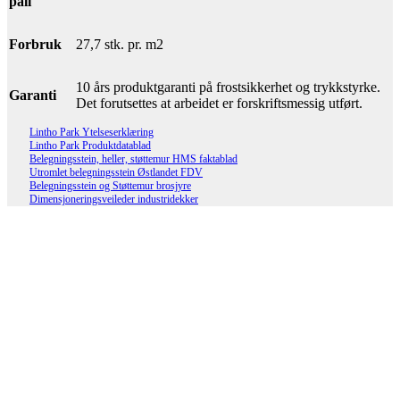
pall
Forbruk
27,7 stk. pr. m2
10 års produktgaranti på frostsikkerhet og trykkstyrke.
Garanti
Det forutsettes at arbeidet er forskriftsmessig utført.
Lintho Park Ytelseserklæring
Lintho Park Produktdatablad
Belegningsstein, heller, støttemur HMS faktablad
Utromlet belegningsstein Østlandet FDV
Belegningsstein og Støttemur brosjyre
Dimensjoneringsveileder industridekker
Lifjell Støttemur gråmix hjørneblokk
90gr
Les mer