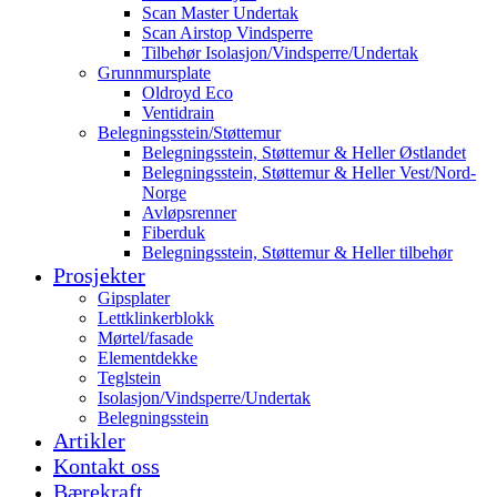
Scan Master Undertak
Scan Airstop Vindsperre
Tilbehør Isolasjon/Vindsperre/Undertak
Grunnmursplate
Oldroyd Eco
Ventidrain
Belegningsstein/Støttemur
Belegningsstein, Støttemur & Heller Østlandet
Belegningsstein, Støttemur & Heller Vest/Nord-
Norge
Avløpsrenner
Fiberduk
Belegningsstein, Støttemur & Heller tilbehør
Prosjekter
Gipsplater
Lettklinkerblokk
Mørtel/fasade
Elementdekke
Teglstein
Isolasjon/Vindsperre/Undertak
Belegningsstein
Artikler
Kontakt oss
Bærekraft