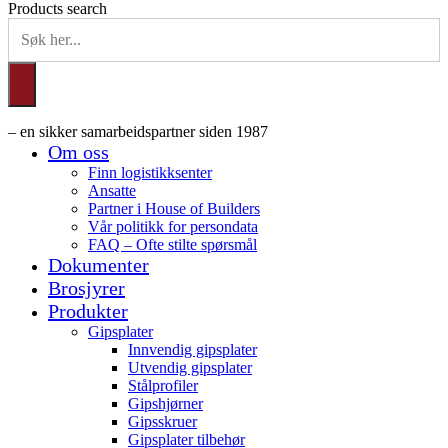
Products search
– en sikker samarbeidspartner siden 1987
Om oss
Finn logistikksenter
Ansatte
Partner i House of Builders
Vår politikk for persondata
FAQ – Ofte stilte spørsmål
Dokumenter
Brosjyrer
Produkter
Gipsplater
Innvendig gipsplater
Utvendig gipsplater
Stålprofiler
Gipshjørner
Gipsskruer
Gipsplater tilbehør