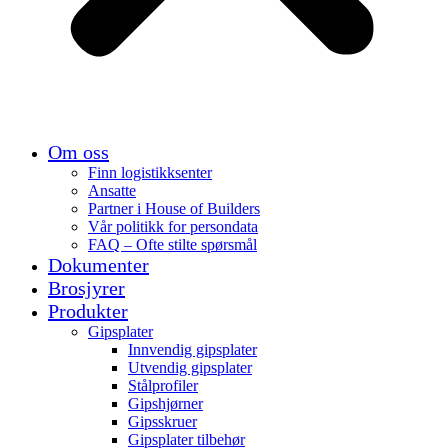
Om oss
Finn logistikksenter
Ansatte
Partner i House of Builders
Vår politikk for persondata
FAQ – Ofte stilte spørsmål
Dokumenter
Brosjyrer
Produkter
Gipsplater
Innvendig gipsplater
Utvendig gipsplater
Stålprofiler
Gipshjørner
Gipsskruer
Gipsplater tilbehør