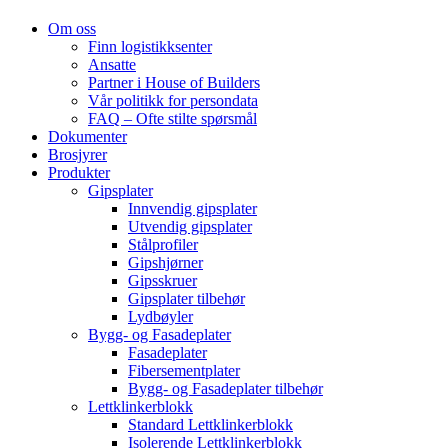
Om oss
Finn logistikksenter
Ansatte
Partner i House of Builders
Vår politikk for persondata
FAQ – Ofte stilte spørsmål
Dokumenter
Brosjyrer
Produkter
Gipsplater
Innvendig gipsplater
Utvendig gipsplater
Stålprofiler
Gipshjørner
Gipsskruer
Gipsplater tilbehør
Lydbøyler
Bygg- og Fasadeplater
Fasadeplater
Fibersementplater
Bygg- og Fasadeplater tilbehør
Lettklinkerblokk
Standard Lettklinkerblokk
Isolerende Lettklinkerblokk