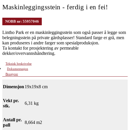
Maskinleggingsstein - ferdig i en fei!
NOBB nr: 55957046
Lintho Park er en maskinleggingsstein som også passer å legge som
belegningsstein på private gårdsplasser! Standard farge er grå, men
kan produseres i andre farger som spesialproduksjon.
Ta kontakt for prosjektering av permeable
dekker/overvannshåndtering.
Teknisk beskrivelse
Dokumentasjon
Brosjyrer
Dimensjon
19x19x8 cm
Vekt pr.
6,31 kg
stk.
Antall pr.
8,664 m2
pall