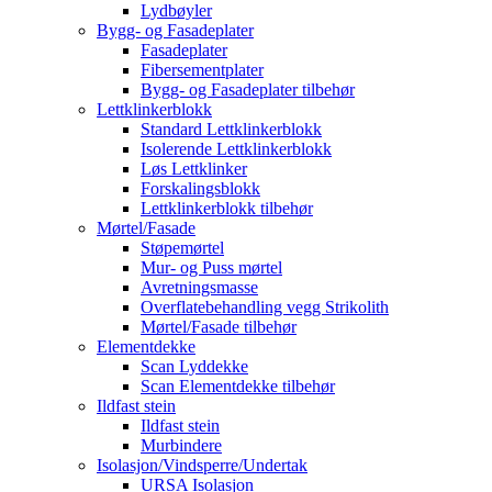
Lydbøyler
Bygg- og Fasadeplater
Fasadeplater
Fibersementplater
Bygg- og Fasadeplater tilbehør
Lettklinkerblokk
Standard Lettklinkerblokk
Isolerende Lettklinkerblokk
Løs Lettklinker
Forskalingsblokk
Lettklinkerblokk tilbehør
Mørtel/Fasade
Støpemørtel
Mur- og Puss mørtel
Avretningsmasse
Overflatebehandling vegg Strikolith
Mørtel/Fasade tilbehør
Elementdekke
Scan Lyddekke
Scan Elementdekke tilbehør
Ildfast stein
Ildfast stein
Murbindere
Isolasjon/Vindsperre/Undertak
URSA Isolasjon