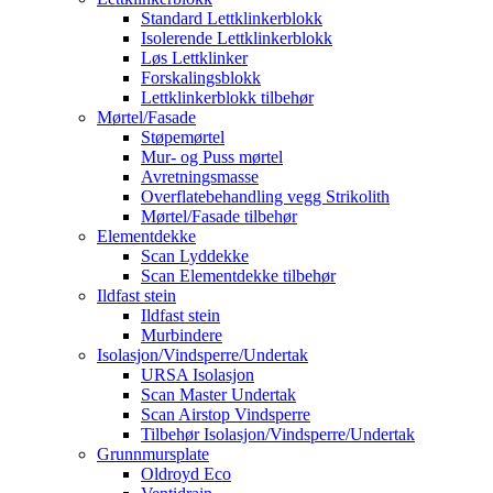
Standard Lettklinkerblokk
Isolerende Lettklinkerblokk
Løs Lettklinker
Forskalingsblokk
Lettklinkerblokk tilbehør
Mørtel/Fasade
Støpemørtel
Mur- og Puss mørtel
Avretningsmasse
Overflatebehandling vegg Strikolith
Mørtel/Fasade tilbehør
Elementdekke
Scan Lyddekke
Scan Elementdekke tilbehør
Ildfast stein
Ildfast stein
Murbindere
Isolasjon/Vindsperre/Undertak
URSA Isolasjon
Scan Master Undertak
Scan Airstop Vindsperre
Tilbehør Isolasjon/Vindsperre/Undertak
Grunnmursplate
Oldroyd Eco