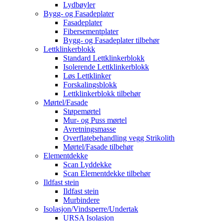
Lydbøyler
Bygg- og Fasadeplater
Fasadeplater
Fibersementplater
Bygg- og Fasadeplater tilbehør
Lettklinkerblokk
Standard Lettklinkerblokk
Isolerende Lettklinkerblokk
Løs Lettklinker
Forskalingsblokk
Lettklinkerblokk tilbehør
Mørtel/Fasade
Støpemørtel
Mur- og Puss mørtel
Avretningsmasse
Overflatebehandling vegg Strikolith
Mørtel/Fasade tilbehør
Elementdekke
Scan Lyddekke
Scan Elementdekke tilbehør
Ildfast stein
Ildfast stein
Murbindere
Isolasjon/Vindsperre/Undertak
URSA Isolasjon