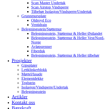
Scan Master Undertak
Scan Airstop Vindsperre
Tilbehør Isolasjon/Vindsperre/Undertak
Grunnmursplate
Oldroyd Eco
Ventidrain
Belegningsstein/Støttemur
Belegningsstein, Støttemur & Heller Østlandet
Belegningsstein, Støttemur & Heller Vest/Nord-
Norge
Avløpsrenner
Fiberduk
Belegningsstein, Støttemur & Heller tilbehør
Prosjekter
Gipsplater
Lettklinkerblokk
Mørtel/fasade
Elementdekke
Teglstein
Isolasjon/Vindsperre/Undertak
Belegningsstein
Artikler
Kontakt oss
Bærekraft