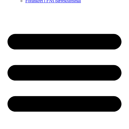
Forankret i FNs bærekraftsmål