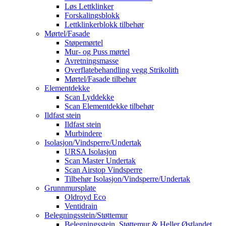
Løs Lettklinker
Forskalingsblokk
Lettklinkerblokk tilbehør
Mørtel/Fasade
Støpemørtel
Mur- og Puss mørtel
Avretningsmasse
Overflatebehandling vegg Strikolith
Mørtel/Fasade tilbehør
Elementdekke
Scan Lyddekke
Scan Elementdekke tilbehør
Ildfast stein
Ildfast stein
Murbindere
Isolasjon/Vindsperre/Undertak
URSA Isolasjon
Scan Master Undertak
Scan Airstop Vindsperre
Tilbehør Isolasjon/Vindsperre/Undertak
Grunnmursplate
Oldroyd Eco
Ventidrain
Belegningsstein/Støttemur
Belegningsstein, Støttemur & Heller Østlandet