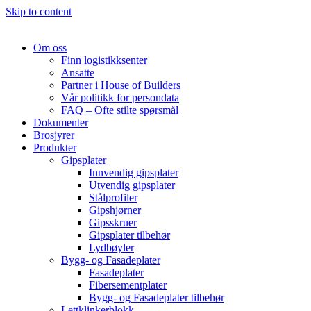
Skip to content
Om oss
Finn logistikksenter
Ansatte
Partner i House of Builders
Vår politikk for persondata
FAQ – Ofte stilte spørsmål
Dokumenter
Brosjyrer
Produkter
Gipsplater
Innvendig gipsplater
Utvendig gipsplater
Stålprofiler
Gipshjørner
Gipsskruer
Gipsplater tilbehør
Lydbøyler
Bygg- og Fasadeplater
Fasadeplater
Fibersementplater
Bygg- og Fasadeplater tilbehør
Lettklinkerblokk