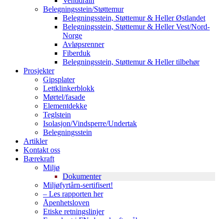
Ventidrain
Belegningsstein/Støttemur
Belegningsstein, Støttemur & Heller Østlandet
Belegningsstein, Støttemur & Heller Vest/Nord-
Norge
Avløpsrenner
Fiberduk
Belegningsstein, Støttemur & Heller tilbehør
Prosjekter
Gipsplater
Lettklinkerblokk
Mørtel/fasade
Elementdekke
Teglstein
Isolasjon/Vindsperre/Undertak
Belegningsstein
Artikler
Kontakt oss
Bærekraft
Miljø
Dokumenter
Miljøfyrtårn-sertifisert!
– Les rapporten her
Åpenhetsloven
Etiske retningslinjer