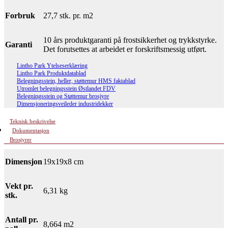
Forbruk
27,7 stk. pr. m2
10 års produktgaranti på frostsikkerhet og trykkstyrke.
Garanti
Det forutsettes at arbeidet er forskriftsmessig utført.
Lintho Park Ytelseserklæring
Lintho Park Produktdatablad
Belegningsstein, heller, støttemur HMS faktablad
Utromlet belegningsstein Østlandet FDV
Belegningsstein og Støttemur brosjyre
Dimensjoneringsveileder industridekker
Teknisk beskrivelse
Dokumentasjon
Brosjyrer
Dimensjon
19x19x8 cm
Vekt pr.
6,31 kg
stk.
Antall pr.
8,664 m2