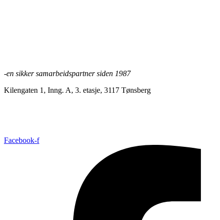
Lifjell Støttemur brudd gråmix
halvblokk
Les mer
-en sikker samarbeidspartner siden 1987
Kilengaten 1, Inng. A, 3. etasje, 3117 Tønsberg
+47 33 30 03 90
//
bmc@bmc-norge.no
Informasjonskapsler (cookies)
Facebook-f