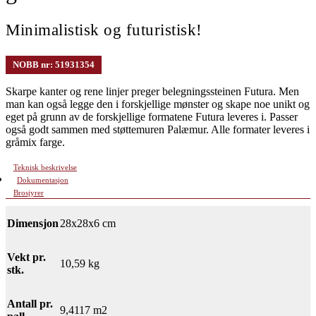
Minimalistisk og futuristisk!
NOBB nr: 51931354
Skarpe kanter og rene linjer preger belegningssteinen Futura. Men
man kan også legge den i forskjellige mønster og skape noe unikt og
eget på grunn av de forskjellige formatene Futura leveres i. Passer
også godt sammen med støttemuren Palæmur. Alle formater leveres i
gråmix farge.
Teknisk beskrivelse
Dokumentasjon
Brosjyrer
Dimensjon
28x28x6 cm
Vekt pr.
10,59 kg
stk.
Antall pr.
9,4117 m2