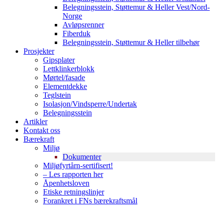
Belegningsstein, Støttemur & Heller Vest/Nord-
Norge
Avløpsrenner
Fiberduk
Belegningsstein, Støttemur & Heller tilbehør
Prosjekter
Gipsplater
Lettklinkerblokk
Mørtel/fasade
Elementdekke
Teglstein
Isolasjon/Vindsperre/Undertak
Belegningsstein
Artikler
Kontakt oss
Bærekraft
Miljø
Dokumenter
Miljøfyrtårn-sertifisert!
– Les rapporten her
Åpenhetsloven
Etiske retningslinjer
Forankret i FNs bærekraftsmål