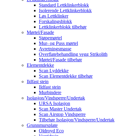
Standard Lettklinkerblokk
Isolerende Lettklinkerblokk
Løs Lettklinker
Forskalingsblokk
Lettklinkerblokk tilbehør
Mørtel/Fasade
Støpemørtel
Mur- og Puss mørtel
Avretningsmasse
Overflatebehandling vegg Strikolith
Mørtel/Fasade tilbehør
Elementdekke
Scan Lyddekke
Scan Elementdekke tilbehør
Ildfast stein
Ildfast stein
Murbindere
Isolasjon/Vindsperre/Undertak
URSA Isolasjon
Scan Master Undertak
Scan Airstop Vindsperre
Tilbehør Isolasjon/Vindsperre/Undertak
Grunnmursplate
Oldroyd Eco