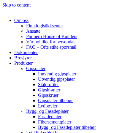
Skip to content
Om oss
Finn logistikksenter
Ansatte
Partner i House of Builders
Vår politikk for persondata
FAQ – Ofte stilte spørsmål
Dokumenter
Brosjyrer
Produkter
Gipsplater
Innvendig gipsplater
Utvendig gipsplater
Stålprofiler
Gipshjørner
Gipsskruer
Gipsplater tilbehør
Lydbøyler
Bygg- og Fasadeplater
Fasadeplater
Fibersementplater
Bygg- og Fasadeplater tilbehør
Lettklinkerblokk