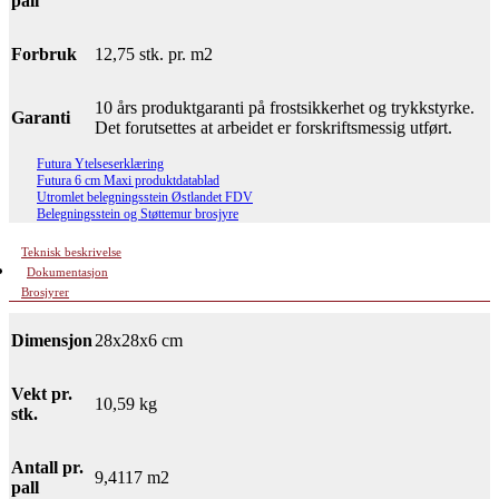
pall
Forbruk
12,75 stk. pr. m2
10 års produktgaranti på frostsikkerhet og trykkstyrke.
Garanti
Det forutsettes at arbeidet er forskriftsmessig utført.
Futura Ytelseserklæring
Futura 6 cm Maxi produktdatablad
Utromlet belegningsstein Østlandet FDV
Belegningsstein og Støttemur brosjyre
Teknisk beskrivelse
Dokumentasjon
Brosjyrer
Dimensjon
28x28x6 cm
Vekt pr.
10,59 kg
stk.
Antall pr.
9,4117 m2
pall