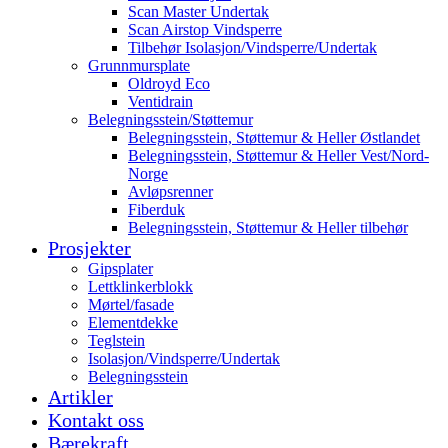
Scan Master Undertak
Scan Airstop Vindsperre
Tilbehør Isolasjon/Vindsperre/Undertak
Grunnmursplate
Oldroyd Eco
Ventidrain
Belegningsstein/Støttemur
Belegningsstein, Støttemur & Heller Østlandet
Belegningsstein, Støttemur & Heller Vest/Nord-
Norge
Avløpsrenner
Fiberduk
Belegningsstein, Støttemur & Heller tilbehør
Prosjekter
Gipsplater
Lettklinkerblokk
Mørtel/fasade
Elementdekke
Teglstein
Isolasjon/Vindsperre/Undertak
Belegningsstein
Artikler
Kontakt oss
Bærekraft