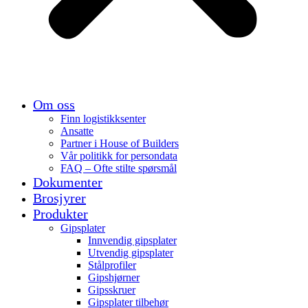
Om oss
Finn logistikksenter
Ansatte
Partner i House of Builders
Vår politikk for persondata
FAQ – Ofte stilte spørsmål
Dokumenter
Brosjyrer
Produkter
Gipsplater
Innvendig gipsplater
Utvendig gipsplater
Stålprofiler
Gipshjørner
Gipsskruer
Gipsplater tilbehør