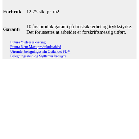
Forbruk
12,75 stk. pr. m2
10 års produktgaranti på frostsikkerhet og trykkstyrke.
Garanti
Det forutsettes at arbeidet er forskriftsmessig utført.
Futura Ytelseserklæring
Futura 6 cm Maxi produktdatablad
Utromlet belegningsstein Østlandet FDV
Belegningsstein og Støttemur brosjyre
Lifjell Støttemur gråmix hjørneblokk
90gr
Les mer