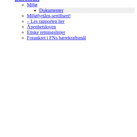
Miljø
Dokumenter
Miljøfyrtårn-sertifisert!
– Les rapporten her
Åpenhetsloven
Etiske retningslinjer
Forankret i FNs bærekraftsmål