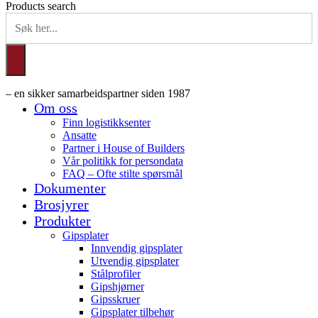
Products search
– en sikker samarbeidspartner siden 1987
Om oss
Finn logistikksenter
Ansatte
Partner i House of Builders
Vår politikk for persondata
FAQ – Ofte stilte spørsmål
Dokumenter
Brosjyrer
Produkter
Gipsplater
Innvendig gipsplater
Utvendig gipsplater
Stålprofiler
Gipshjørner
Gipsskruer
Gipsplater tilbehør