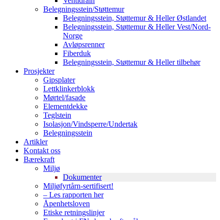
Ventidrain
Belegningsstein/Støttemur
Belegningsstein, Støttemur & Heller Østlandet
Belegningsstein, Støttemur & Heller Vest/Nord-
Norge
Avløpsrenner
Fiberduk
Belegningsstein, Støttemur & Heller tilbehør
Prosjekter
Gipsplater
Lettklinkerblokk
Mørtel/fasade
Elementdekke
Teglstein
Isolasjon/Vindsperre/Undertak
Belegningsstein
Artikler
Kontakt oss
Bærekraft
Miljø
Dokumenter
Miljøfyrtårn-sertifisert!
– Les rapporten her
Åpenhetsloven
Etiske retningslinjer