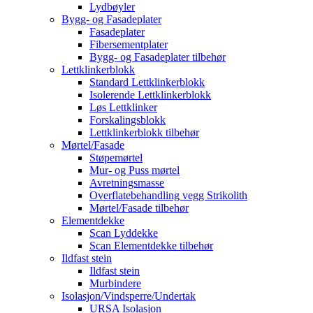
Lydbøyler
Bygg- og Fasadeplater
Fasadeplater
Fibersementplater
Bygg- og Fasadeplater tilbehør
Lettklinkerblokk
Standard Lettklinkerblokk
Isolerende Lettklinkerblokk
Løs Lettklinker
Forskalingsblokk
Lettklinkerblokk tilbehør
Mørtel/Fasade
Støpemørtel
Mur- og Puss mørtel
Avretningsmasse
Overflatebehandling vegg Strikolith
Mørtel/Fasade tilbehør
Elementdekke
Scan Lyddekke
Scan Elementdekke tilbehør
Ildfast stein
Ildfast stein
Murbindere
Isolasjon/Vindsperre/Undertak
URSA Isolasjon