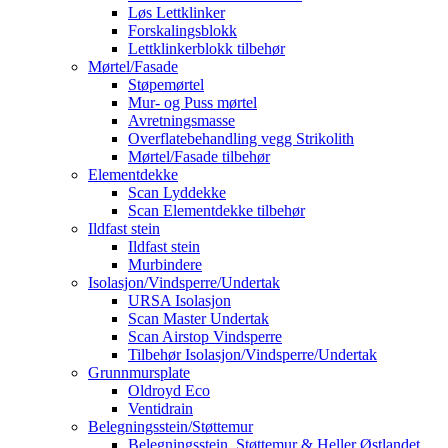
Løs Lettklinker
Forskalingsblokk
Lettklinkerblokk tilbehør
Mørtel/Fasade
Støpemørtel
Mur- og Puss mørtel
Avretningsmasse
Overflatebehandling vegg Strikolith
Mørtel/Fasade tilbehør
Elementdekke
Scan Lyddekke
Scan Elementdekke tilbehør
Ildfast stein
Ildfast stein
Murbindere
Isolasjon/Vindsperre/Undertak
URSA Isolasjon
Scan Master Undertak
Scan Airstop Vindsperre
Tilbehør Isolasjon/Vindsperre/Undertak
Grunnmursplate
Oldroyd Eco
Ventidrain
Belegningsstein/Støttemur
Belegningsstein, Støttemur & Heller Østlandet