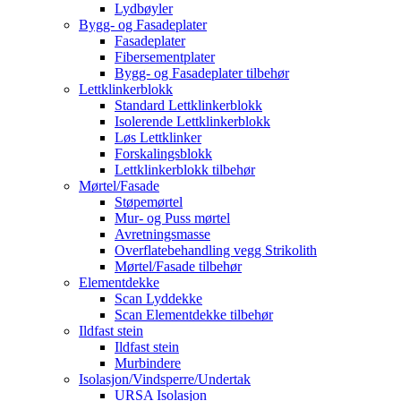
Lydbøyler
Bygg- og Fasadeplater
Fasadeplater
Fibersementplater
Bygg- og Fasadeplater tilbehør
Lettklinkerblokk
Standard Lettklinkerblokk
Isolerende Lettklinkerblokk
Løs Lettklinker
Forskalingsblokk
Lettklinkerblokk tilbehør
Mørtel/Fasade
Støpemørtel
Mur- og Puss mørtel
Avretningsmasse
Overflatebehandling vegg Strikolith
Mørtel/Fasade tilbehør
Elementdekke
Scan Lyddekke
Scan Elementdekke tilbehør
Ildfast stein
Ildfast stein
Murbindere
Isolasjon/Vindsperre/Undertak
URSA Isolasjon