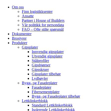
Om oss
Finn logistikksenter
Ansatte
Partner i House of Builders
Vår politikk for persondata
FAQ – Ofte stilte spørsmål
Dokumenter
Brosjyrer
Produkter
Gipsplater
Innvendig gipsplater
Utvendig gipsplater
Stålprofiler
Gipshjørner
Gipsskruer
Gipsplater tilbehør
Lydbøyler
Bygg- og Fasadeplater
Fasadeplater
Fibersementplater
Bygg- og Fasadeplater tilbehør
Lettklinkerblokk
Standard Lettklinkerblokk
Isolerende Lettklinkerblokk