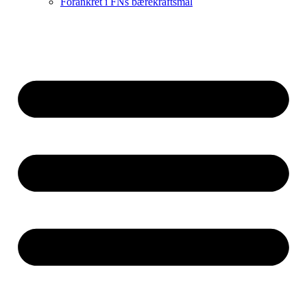
Forankret i FNs bærekraftsmål