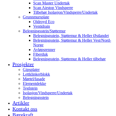
Scan Master Undertak
Scan Airstop Vindsperre
Tilbehør Isolasjon/Vindsperre/Undertak
Grunnmursplate
Oldroyd Eco
Ventidrain
Belegningsstein/Støttemur
Belegningsstein, Støttemur & Heller Østlandet
Belegningsstein, Støttemur & Heller Vest/Nord-
Norge
Avløpsrenner
Fiberduk
Belegningsstein, Støttemur & Heller tilbehør
Prosjekter
Gipsplater
Lettklinkerblokk
Mørtel/fasade
Elementdekke
Teglstein
Isolasjon/Vindsperre/Undertak
Belegningsstein
Artikler
Kontakt oss
Bærekraft