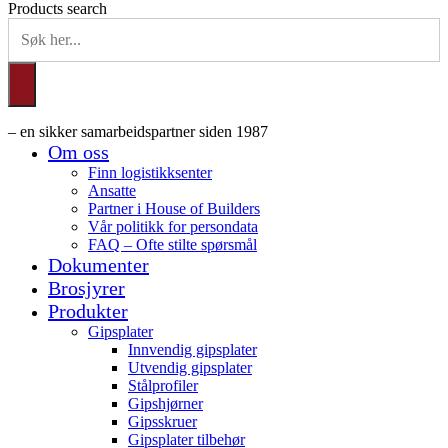
Products search
– en sikker samarbeidspartner siden 1987
Om oss
Finn logistikksenter
Ansatte
Partner i House of Builders
Vår politikk for persondata
FAQ – Ofte stilte spørsmål
Dokumenter
Brosjyrer
Produkter
Gipsplater
Innvendig gipsplater
Utvendig gipsplater
Stålprofiler
Gipshjørner
Gipsskruer
Gipsplater tilbehør