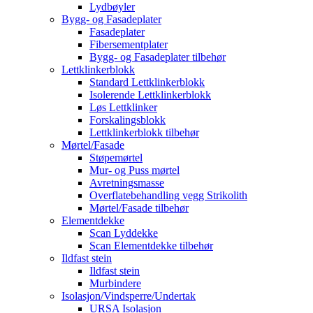
Lydbøyler
Bygg- og Fasadeplater
Fasadeplater
Fibersementplater
Bygg- og Fasadeplater tilbehør
Lettklinkerblokk
Standard Lettklinkerblokk
Isolerende Lettklinkerblokk
Løs Lettklinker
Forskalingsblokk
Lettklinkerblokk tilbehør
Mørtel/Fasade
Støpemørtel
Mur- og Puss mørtel
Avretningsmasse
Overflatebehandling vegg Strikolith
Mørtel/Fasade tilbehør
Elementdekke
Scan Lyddekke
Scan Elementdekke tilbehør
Ildfast stein
Ildfast stein
Murbindere
Isolasjon/Vindsperre/Undertak
URSA Isolasjon