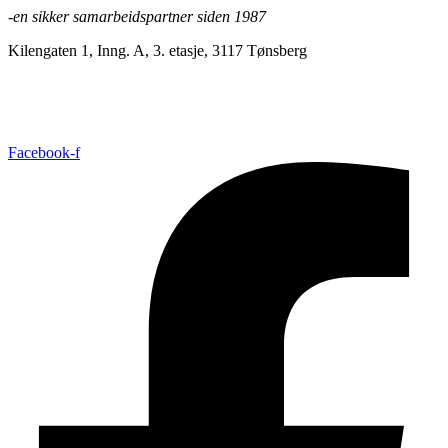
-en sikker samarbeidspartner siden 1987
Kilengaten 1, Inng. A, 3. etasje, 3117 Tønsberg
+47 33 30 03 90
//
bmc@bmc-norge.no
Informasjonskapsler (cookies)
Facebook-f