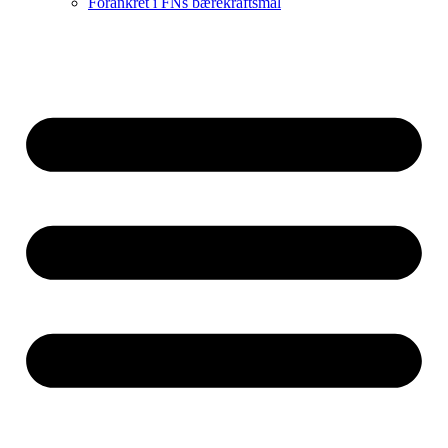
Forankret i FNs bærekraftsmål