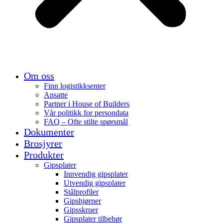
Om oss
Finn logistikksenter
Ansatte
Partner i House of Builders
Vår politikk for persondata
FAQ – Ofte stilte spørsmål
Dokumenter
Brosjyrer
Produkter
Gipsplater
Innvendig gipsplater
Utvendig gipsplater
Stålprofiler
Gipshjørner
Gipsskruer
Gipsplater tilbehør