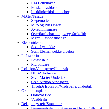
Løs Lettklinker
Forskalingsblokk
Lettklinkerblokk tilbehør
Mørtel/Fasade
Støpemørtel
Mur- og Puss mørtel
Avretningsmasse
Overflatebehandling vegg Strikolith
Mørtel/Fasade tilbehør
Elementdekke
Scan Lyddekke
Scan Elementdekke tilbehør
Ildfast stein
Ildfast stein
Murbindere
Isolasjon/Vindsperre/Undertak
URSA Isolasjon
Scan Master Undertak
Scan Airstop Vindsperre
Tilbehør Isolasjon/Vindsperre/Undertak
Grunnmursplate
Oldroyd Eco
Ventidrain
Belegningsstein/Støttemur
Belegningsstein, Støttemur & Heller Østlandet