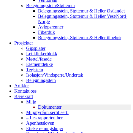
Ventidrain
Belegningsstein/Støttemur
Belegningsstein, Støttemur & Heller Østlandet
Belegningsstein, Støttemur & Heller Vest/Nord-
Norge
Avløpsrenner
Fiberduk
Belegningsstein, Støttemur & Heller tilbehør
Prosjekter
Gipsplater
Lettklinkerblokk
Mørtel/fasade
Elementdekke
Teglstein
Isolasjon/Vindsperre/Undertak
Belegningsstein
Artikler
Kontakt oss
Bærekraft
Miljø
Dokumenter
Miljøfyrtårn-sertifisert!
– Les rapporten her
Åpenhetsloven
Etiske retningslinjer