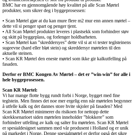
BMC har en gjennomgående høy kvalitet på alle Scan Mørtel
produkter, som sikrer deg i byggeprosessen:
• Scan Mørtel gjør at du kan mure flere m2 mur enn annen mørtel –
dette vil si penger spart og penger tjent.
• All Scan Mørtel produkter leveres i plastsekk som forhindrer støv
og skitt på byggeplass, og forlenger holdbarheten.
• Scan Mørtel kan ”skreddersyes” dette vil si at vi tester teglsteinens
sugeevne (hard eller bløt stein) og skreddersyr mørtelen til den
aktuelle steinen.
• Scan KR Mørtel den eneste mørtel som ikke gir kalkutfelling på
fasaden.
Derfor er BMC Kongen Av Mørtel – det er ”win-win” for alle i
hele byggeprosessen.
Scan KR Mørtel:
Vi har mange flotte bygg rundt forbi i Norge, bygget med fine
teglstein. Men finnes det noe mer ergelig enn når mørtelen begynner
å utfelle kalk og det dannes store hvite skjoler på fasaden? Med
Scan KR Mørtel minimerer du risikoen for nettopp dette
skrekksenarioet siden mørtelen inneholder ”blokkere” som
forhindrer utfelling av kalk og salter fra mørtelen. Scan KR Mørtel
er spesialdesignet sammen med vår produsent i Holland og er unik
på markedet i Norge. Denne spesialmørtel er derfor også det sikre