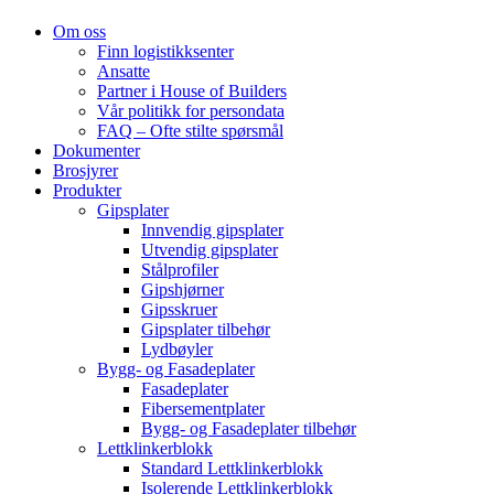
Om oss
Finn logistikksenter
Ansatte
Partner i House of Builders
Vår politikk for persondata
FAQ – Ofte stilte spørsmål
Dokumenter
Brosjyrer
Produkter
Gipsplater
Innvendig gipsplater
Utvendig gipsplater
Stålprofiler
Gipshjørner
Gipsskruer
Gipsplater tilbehør
Lydbøyler
Bygg- og Fasadeplater
Fasadeplater
Fibersementplater
Bygg- og Fasadeplater tilbehør
Lettklinkerblokk
Standard Lettklinkerblokk
Isolerende Lettklinkerblokk