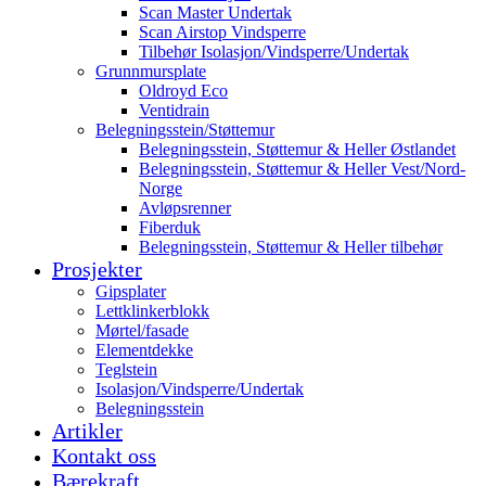
Scan Master Undertak
Scan Airstop Vindsperre
Tilbehør Isolasjon/Vindsperre/Undertak
Grunnmursplate
Oldroyd Eco
Ventidrain
Belegningsstein/Støttemur
Belegningsstein, Støttemur & Heller Østlandet
Belegningsstein, Støttemur & Heller Vest/Nord-
Norge
Avløpsrenner
Fiberduk
Belegningsstein, Støttemur & Heller tilbehør
Prosjekter
Gipsplater
Lettklinkerblokk
Mørtel/fasade
Elementdekke
Teglstein
Isolasjon/Vindsperre/Undertak
Belegningsstein
Artikler
Kontakt oss
Bærekraft