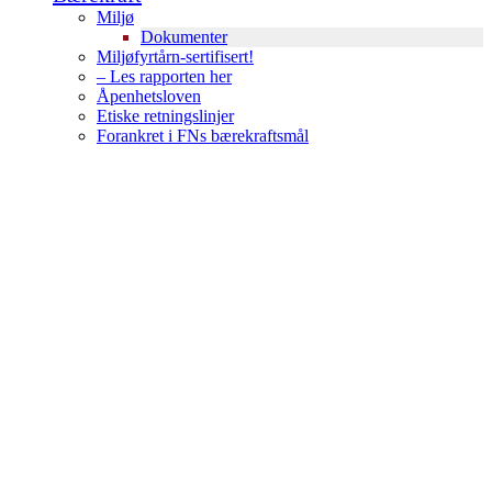
Miljø
Dokumenter
Miljøfyrtårn-sertifisert!
– Les rapporten her
Åpenhetsloven
Etiske retningslinjer
Forankret i FNs bærekraftsmål