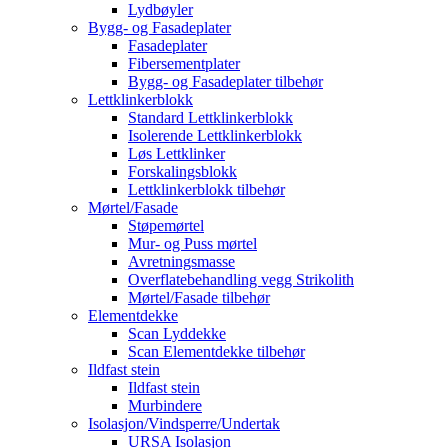
Lydbøyler
Bygg- og Fasadeplater
Fasadeplater
Fibersementplater
Bygg- og Fasadeplater tilbehør
Lettklinkerblokk
Standard Lettklinkerblokk
Isolerende Lettklinkerblokk
Løs Lettklinker
Forskalingsblokk
Lettklinkerblokk tilbehør
Mørtel/Fasade
Støpemørtel
Mur- og Puss mørtel
Avretningsmasse
Overflatebehandling vegg Strikolith
Mørtel/Fasade tilbehør
Elementdekke
Scan Lyddekke
Scan Elementdekke tilbehør
Ildfast stein
Ildfast stein
Murbindere
Isolasjon/Vindsperre/Undertak
URSA Isolasjon