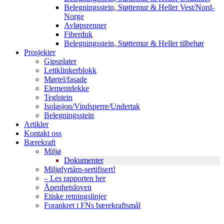
Belegningsstein, Støttemur & Heller Vest/Nord-
Norge
Avløpsrenner
Fiberduk
Belegningsstein, Støttemur & Heller tilbehør
Prosjekter
Gipsplater
Lettklinkerblokk
Mørtel/fasade
Elementdekke
Teglstein
Isolasjon/Vindsperre/Undertak
Belegningsstein
Artikler
Kontakt oss
Bærekraft
Miljø
Dokumenter
Miljøfyrtårn-sertifisert!
– Les rapporten her
Åpenhetsloven
Etiske retningslinjer
Forankret i FNs bærekraftsmål