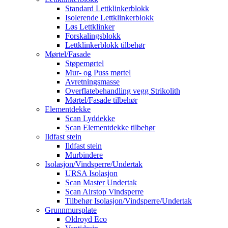
Standard Lettklinkerblokk
Isolerende Lettklinkerblokk
Løs Lettklinker
Forskalingsblokk
Lettklinkerblokk tilbehør
Mørtel/Fasade
Støpemørtel
Mur- og Puss mørtel
Avretningsmasse
Overflatebehandling vegg Strikolith
Mørtel/Fasade tilbehør
Elementdekke
Scan Lyddekke
Scan Elementdekke tilbehør
Ildfast stein
Ildfast stein
Murbindere
Isolasjon/Vindsperre/Undertak
URSA Isolasjon
Scan Master Undertak
Scan Airstop Vindsperre
Tilbehør Isolasjon/Vindsperre/Undertak
Grunnmursplate
Oldroyd Eco