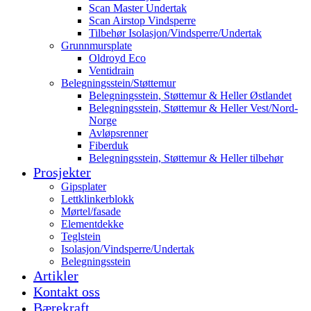
Scan Master Undertak
Scan Airstop Vindsperre
Tilbehør Isolasjon/Vindsperre/Undertak
Grunnmursplate
Oldroyd Eco
Ventidrain
Belegningsstein/Støttemur
Belegningsstein, Støttemur & Heller Østlandet
Belegningsstein, Støttemur & Heller Vest/Nord-
Norge
Avløpsrenner
Fiberduk
Belegningsstein, Støttemur & Heller tilbehør
Prosjekter
Gipsplater
Lettklinkerblokk
Mørtel/fasade
Elementdekke
Teglstein
Isolasjon/Vindsperre/Undertak
Belegningsstein
Artikler
Kontakt oss
Bærekraft