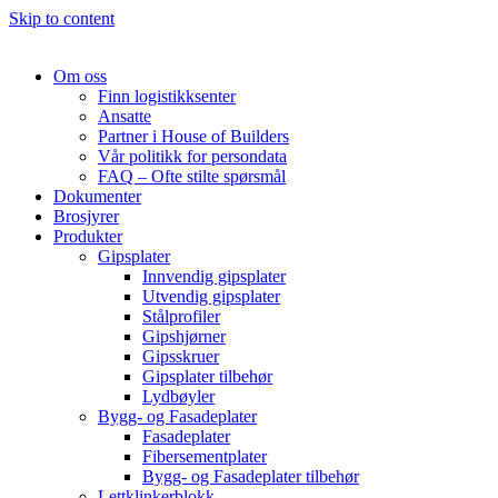
Skip to content
Om oss
Finn logistikksenter
Ansatte
Partner i House of Builders
Vår politikk for persondata
FAQ – Ofte stilte spørsmål
Dokumenter
Brosjyrer
Produkter
Gipsplater
Innvendig gipsplater
Utvendig gipsplater
Stålprofiler
Gipshjørner
Gipsskruer
Gipsplater tilbehør
Lydbøyler
Bygg- og Fasadeplater
Fasadeplater
Fibersementplater
Bygg- og Fasadeplater tilbehør
Lettklinkerblokk