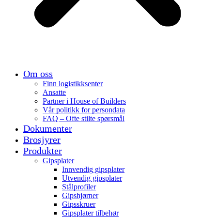
Om oss
Finn logistikksenter
Ansatte
Partner i House of Builders
Vår politikk for persondata
FAQ – Ofte stilte spørsmål
Dokumenter
Brosjyrer
Produkter
Gipsplater
Innvendig gipsplater
Utvendig gipsplater
Stålprofiler
Gipshjørner
Gipsskruer
Gipsplater tilbehør