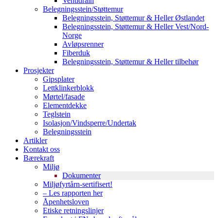
Ventidrain
Belegningsstein/Støttemur
Belegningsstein, Støttemur & Heller Østlandet
Belegningsstein, Støttemur & Heller Vest/Nord-
Norge
Avløpsrenner
Fiberduk
Belegningsstein, Støttemur & Heller tilbehør
Prosjekter
Gipsplater
Lettklinkerblokk
Mørtel/fasade
Elementdekke
Teglstein
Isolasjon/Vindsperre/Undertak
Belegningsstein
Artikler
Kontakt oss
Bærekraft
Miljø
Dokumenter
Miljøfyrtårn-sertifisert!
– Les rapporten her
Åpenhetsloven
Etiske retningslinjer