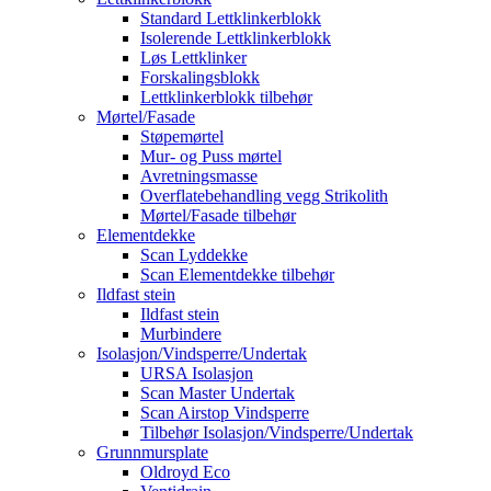
Standard Lettklinkerblokk
Isolerende Lettklinkerblokk
Løs Lettklinker
Forskalingsblokk
Lettklinkerblokk tilbehør
Mørtel/Fasade
Støpemørtel
Mur- og Puss mørtel
Avretningsmasse
Overflatebehandling vegg Strikolith
Mørtel/Fasade tilbehør
Elementdekke
Scan Lyddekke
Scan Elementdekke tilbehør
Ildfast stein
Ildfast stein
Murbindere
Isolasjon/Vindsperre/Undertak
URSA Isolasjon
Scan Master Undertak
Scan Airstop Vindsperre
Tilbehør Isolasjon/Vindsperre/Undertak
Grunnmursplate
Oldroyd Eco