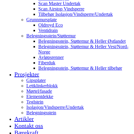
Scan Master Undertak
Scan Airstop Vindsperre
Tilbehør Isolasjon/Vindsperre/Undertak
Grunnmursplate
Oldroyd Eco
Ventidrain
Belegningsstein/Støttemur
Belegningsstein, Støttemur & Heller Østlandet
Belegningsstein, Støttemur & Heller Vest/Nord-
Norge
Avløpsrenner
Fiberduk
Belegningsstein, Støttemur & Heller tilbehør
Prosjekter
Gipsplater
Lettklinkerblokk
Mørtel/fasade
Elementdekke
Teglstein
Isolasjon/Vindsperre/Undertak
Belegningsstein
Artikler
Kontakt oss
Bærekraft