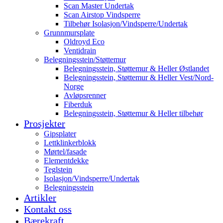
Scan Master Undertak
Scan Airstop Vindsperre
Tilbehør Isolasjon/Vindsperre/Undertak
Grunnmursplate
Oldroyd Eco
Ventidrain
Belegningsstein/Støttemur
Belegningsstein, Støttemur & Heller Østlandet
Belegningsstein, Støttemur & Heller Vest/Nord-
Norge
Avløpsrenner
Fiberduk
Belegningsstein, Støttemur & Heller tilbehør
Prosjekter
Gipsplater
Lettklinkerblokk
Mørtel/fasade
Elementdekke
Teglstein
Isolasjon/Vindsperre/Undertak
Belegningsstein
Artikler
Kontakt oss
Bærekraft