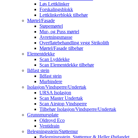
Løs Lettklinker
Forskalingsblokk
Lettklinkerblokk tilbehør
Mørtel/Fasade
Støpemørtel
Mur- og Puss mørtel
Avretningsmasse
Overflatebehandling vegg Strikolith
Mørtel/Fasade tilbehør
Elementdekke
Scan Lyddekke
Scan Elementdekke tilbehør
Ildfast stein
Ildfast stein
Murbindere
Isolasjon/Vindsperre/Undertak
URSA Isolasjon
Scan Master Undertak
Scan Airstop Vindsperre
Tilbehør Isolasjon/Vindsperre/Undertak
Grunnmursplate
Oldroyd Eco
Ventidrain
Belegningsstein/Støttemur
Belegningsstein, Støttemur & Heller Østlandet