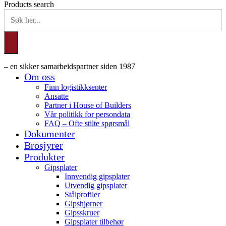
Products search
– en sikker samarbeidspartner siden 1987
Om oss
Finn logistikksenter
Ansatte
Partner i House of Builders
Vår politikk for persondata
FAQ – Ofte stilte spørsmål
Dokumenter
Brosjyrer
Produkter
Gipsplater
Innvendig gipsplater
Utvendig gipsplater
Stålprofiler
Gipshjørner
Gipsskruer
Gipsplater tilbehør