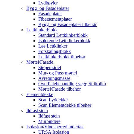
Lydbøyler
Bygg- og Fasadeplater
Fasadeplater
Fibersementplater
Bygg- og Fasadeplater tilbehør
Lettklinkerblokk
Standard Lettklinkerblokk
Isolerende Lettklinkerblokk
Løs Lettklinker
Forskalingsblokk
Lettklinkerblokk tilbehør
Mørtel/Fasade
Støpemørtel
Mur- og Puss mørtel
Avretningsmasse
Overflatebehandling vegg Strikolith
Mørtel/Fasade tilbehør
Elementdekke
Scan Lyddekke
Scan Elementdekke tilbehør
Ildfast stein
Ildfast stein
Murbindere
Isolasjon/Vindsperre/Undertak
URSA Isolasjon