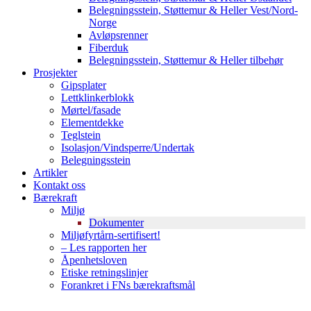
Belegningsstein, Støttemur & Heller Vest/Nord-
Norge
Avløpsrenner
Fiberduk
Belegningsstein, Støttemur & Heller tilbehør
Prosjekter
Gipsplater
Lettklinkerblokk
Mørtel/fasade
Elementdekke
Teglstein
Isolasjon/Vindsperre/Undertak
Belegningsstein
Artikler
Kontakt oss
Bærekraft
Miljø
Dokumenter
Miljøfyrtårn-sertifisert!
– Les rapporten her
Åpenhetsloven
Etiske retningslinjer
Forankret i FNs bærekraftsmål