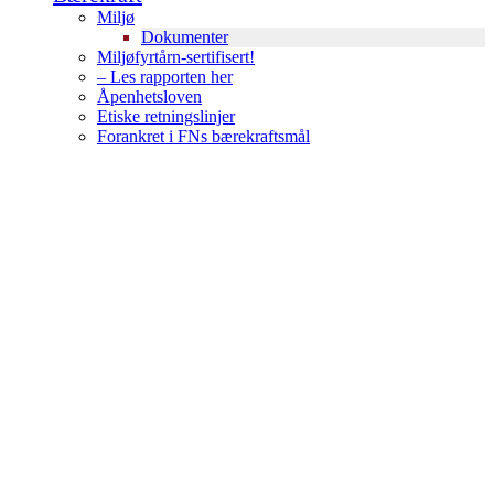
Miljø
Dokumenter
Miljøfyrtårn-sertifisert!
– Les rapporten her
Åpenhetsloven
Etiske retningslinjer
Forankret i FNs bærekraftsmål