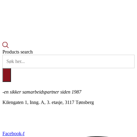
Products search
-en sikker samarbeidspartner siden 1987
Kilengaten 1, Inng. A, 3. etasje, 3117 Tønsberg
+47 33 30 03 90
//
bmc@bmc-norge.no
Informasjonskapsler (cookies)
Facebook-f