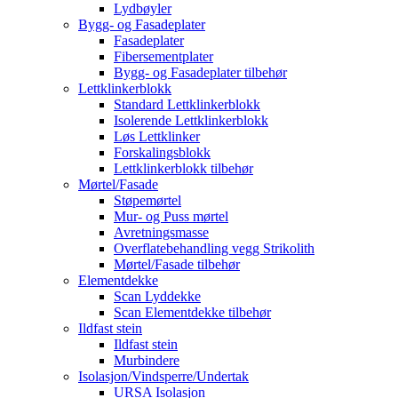
Lydbøyler
Bygg- og Fasadeplater
Fasadeplater
Fibersementplater
Bygg- og Fasadeplater tilbehør
Lettklinkerblokk
Standard Lettklinkerblokk
Isolerende Lettklinkerblokk
Løs Lettklinker
Forskalingsblokk
Lettklinkerblokk tilbehør
Mørtel/Fasade
Støpemørtel
Mur- og Puss mørtel
Avretningsmasse
Overflatebehandling vegg Strikolith
Mørtel/Fasade tilbehør
Elementdekke
Scan Lyddekke
Scan Elementdekke tilbehør
Ildfast stein
Ildfast stein
Murbindere
Isolasjon/Vindsperre/Undertak
URSA Isolasjon