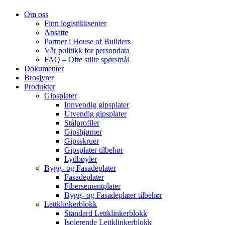
Om oss
Finn logistikksenter
Ansatte
Partner i House of Builders
Vår politikk for persondata
FAQ – Ofte stilte spørsmål
Dokumenter
Brosjyrer
Produkter
Gipsplater
Innvendig gipsplater
Utvendig gipsplater
Stålprofiler
Gipshjørner
Gipsskruer
Gipsplater tilbehør
Lydbøyler
Bygg- og Fasadeplater
Fasadeplater
Fibersementplater
Bygg- og Fasadeplater tilbehør
Lettklinkerblokk
Standard Lettklinkerblokk
Isolerende Lettklinkerblokk