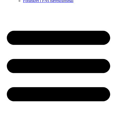
Forankret i FNs bærekraftsmål