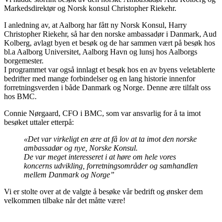
Markedsdirektør og Norsk konsul Christopher Riekehr.
I anledning av, at Aalborg har fått ny Norsk Konsul, Harry
Christopher Riekehr, så har den norske ambassadør i Danmark, Aud
Kolberg, avlagt byen et besøk og de har sammen vært på besøk hos
bl.a Aalborg Universitet, Aalborg Havn og lunsj hos Aalborgs
borgemester.
I programmet var også innlagt et besøk hos en av byens veletablerte
bedrifter med mange forbindelser og en lang historie innenfor
forretningsverden i både Danmark og Norge. Denne ære tilfalt oss
hos BMC.
Connie Nørgaard, CFO i BMC, som var ansvarlig for å ta imot
besøket uttaler etterpå:
«Det var virkeligt en ære at få lov at ta imot den norske
ambassadør og nye, Norske Konsul.
De var meget interesseret i at høre om hele vores
koncerns udvikling, forretningsområder og samhandlen
mellem Danmark og Norge”
Vi er stolte over at de valgte å besøke vår bedrift og ønsker dem
velkommen tilbake når det måtte være!