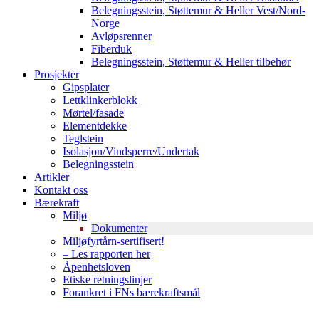
Belegningsstein, Støttemur & Heller Vest/Nord-
Norge
Avløpsrenner
Fiberduk
Belegningsstein, Støttemur & Heller tilbehør
Prosjekter
Gipsplater
Lettklinkerblokk
Mørtel/fasade
Elementdekke
Teglstein
Isolasjon/Vindsperre/Undertak
Belegningsstein
Artikler
Kontakt oss
Bærekraft
Miljø
Dokumenter
Miljøfyrtårn-sertifisert!
– Les rapporten her
Åpenhetsloven
Etiske retningslinjer
Forankret i FNs bærekraftsmål