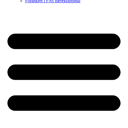
Forankret i FNs bærekraftsmål