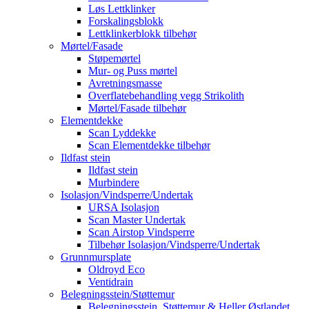
Løs Lettklinker
Forskalingsblokk
Lettklinkerblokk tilbehør
Mørtel/Fasade
Støpemørtel
Mur- og Puss mørtel
Avretningsmasse
Overflatebehandling vegg Strikolith
Mørtel/Fasade tilbehør
Elementdekke
Scan Lyddekke
Scan Elementdekke tilbehør
Ildfast stein
Ildfast stein
Murbindere
Isolasjon/Vindsperre/Undertak
URSA Isolasjon
Scan Master Undertak
Scan Airstop Vindsperre
Tilbehør Isolasjon/Vindsperre/Undertak
Grunnmursplate
Oldroyd Eco
Ventidrain
Belegningsstein/Støttemur
Belegningsstein, Støttemur & Heller Østlandet