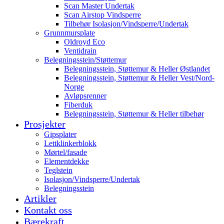
Scan Master Undertak
Scan Airstop Vindsperre
Tilbehør Isolasjon/Vindsperre/Undertak
Grunnmursplate
Oldroyd Eco
Ventidrain
Belegningsstein/Støttemur
Belegningsstein, Støttemur & Heller Østlandet
Belegningsstein, Støttemur & Heller Vest/Nord-
Norge
Avløpsrenner
Fiberduk
Belegningsstein, Støttemur & Heller tilbehør
Prosjekter
Gipsplater
Lettklinkerblokk
Mørtel/fasade
Elementdekke
Teglstein
Isolasjon/Vindsperre/Undertak
Belegningsstein
Artikler
Kontakt oss
Bærekraft