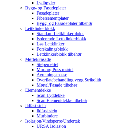
Lydbøyler
Bygg- og Fasadeplater
Fasadeplater
Fibersementplater
Bygg- og Fasadeplater tilbehør
Lettklinkerblokk
Standard Lettklinkerblokk
Isolerende Lettklinkerblokk
Løs Lettklinker
Forskalingsblokk
Lettklinkerblokk tilbehør
Mørtel/Fasade
Støpemørtel
Mur- og Puss mørtel
Avretningsmasse
Overflatebehandling vegg Strikolith
Mørtel/Fasade tilbehør
Elementdekke
Scan Lyddekke
Scan Elementdekke tilbehør
Ildfast stein
Ildfast stein
Murbindere
Isolasjon/Vindsperre/Undertak
URSA Isolasjon