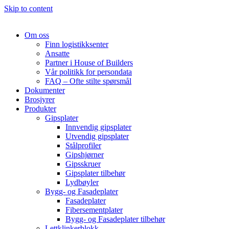
Skip to content
Om oss
Finn logistikksenter
Ansatte
Partner i House of Builders
Vår politikk for persondata
FAQ – Ofte stilte spørsmål
Dokumenter
Brosjyrer
Produkter
Gipsplater
Innvendig gipsplater
Utvendig gipsplater
Stålprofiler
Gipshjørner
Gipsskruer
Gipsplater tilbehør
Lydbøyler
Bygg- og Fasadeplater
Fasadeplater
Fibersementplater
Bygg- og Fasadeplater tilbehør
Lettklinkerblokk