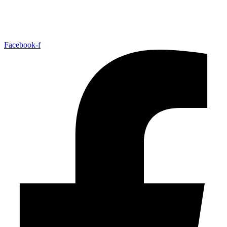
+47 33 30 03 90
//
bmc@bmc-norge.no
Informasjonskapsler (cookies)
Facebook-f