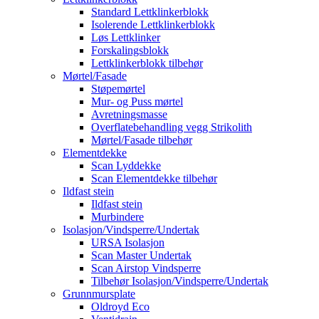
Standard Lettklinkerblokk
Isolerende Lettklinkerblokk
Løs Lettklinker
Forskalingsblokk
Lettklinkerblokk tilbehør
Mørtel/Fasade
Støpemørtel
Mur- og Puss mørtel
Avretningsmasse
Overflatebehandling vegg Strikolith
Mørtel/Fasade tilbehør
Elementdekke
Scan Lyddekke
Scan Elementdekke tilbehør
Ildfast stein
Ildfast stein
Murbindere
Isolasjon/Vindsperre/Undertak
URSA Isolasjon
Scan Master Undertak
Scan Airstop Vindsperre
Tilbehør Isolasjon/Vindsperre/Undertak
Grunnmursplate
Oldroyd Eco