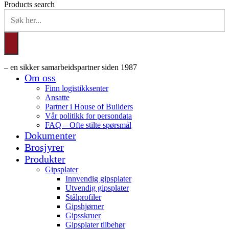
Products search
– en sikker samarbeidspartner siden 1987
Om oss
Finn logistikksenter
Ansatte
Partner i House of Builders
Vår politikk for persondata
FAQ – Ofte stilte spørsmål
Dokumenter
Brosjyrer
Produkter
Gipsplater
Innvendig gipsplater
Utvendig gipsplater
Stålprofiler
Gipshjørner
Gipsskruer
Gipsplater tilbehør