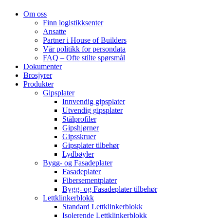
Om oss
Finn logistikksenter
Ansatte
Partner i House of Builders
Vår politikk for persondata
FAQ – Ofte stilte spørsmål
Dokumenter
Brosjyrer
Produkter
Gipsplater
Innvendig gipsplater
Utvendig gipsplater
Stålprofiler
Gipshjørner
Gipsskruer
Gipsplater tilbehør
Lydbøyler
Bygg- og Fasadeplater
Fasadeplater
Fibersementplater
Bygg- og Fasadeplater tilbehør
Lettklinkerblokk
Standard Lettklinkerblokk
Isolerende Lettklinkerblokk