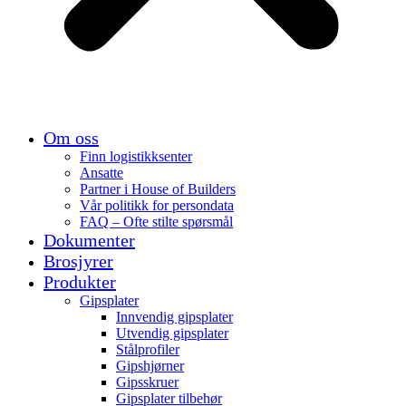
Om oss
Finn logistikksenter
Ansatte
Partner i House of Builders
Vår politikk for persondata
FAQ – Ofte stilte spørsmål
Dokumenter
Brosjyrer
Produkter
Gipsplater
Innvendig gipsplater
Utvendig gipsplater
Stålprofiler
Gipshjørner
Gipsskruer
Gipsplater tilbehør