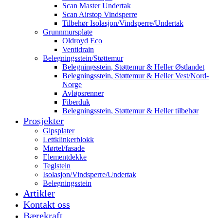
Scan Master Undertak
Scan Airstop Vindsperre
Tilbehør Isolasjon/Vindsperre/Undertak
Grunnmursplate
Oldroyd Eco
Ventidrain
Belegningsstein/Støttemur
Belegningsstein, Støttemur & Heller Østlandet
Belegningsstein, Støttemur & Heller Vest/Nord-
Norge
Avløpsrenner
Fiberduk
Belegningsstein, Støttemur & Heller tilbehør
Prosjekter
Gipsplater
Lettklinkerblokk
Mørtel/fasade
Elementdekke
Teglstein
Isolasjon/Vindsperre/Undertak
Belegningsstein
Artikler
Kontakt oss
Bærekraft