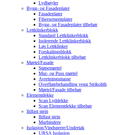
Lydbøyler
Bygg- og Fasadeplater
Fasadeplater
Fibersementplater
Bygg- og Fasadeplater tilbehør
Lettklinkerblokk
Standard Lettklinkerblokk
Isolerende Lettklinkerblokk
Løs Lettklinker
Forskalingsblokk
Lettklinkerblokk tilbehør
Mørtel/Fasade
Støpemørtel
Mur- og Puss mørtel
Avretningsmasse
Overflatebehandling vegg Strikolith
Mørtel/Fasade tilbehør
Elementdekke
Scan Lyddekke
Scan Elementdekke tilbehør
Ildfast stein
Ildfast stein
Murbindere
Isolasjon/Vindsperre/Undertak
URSA Isolasjon