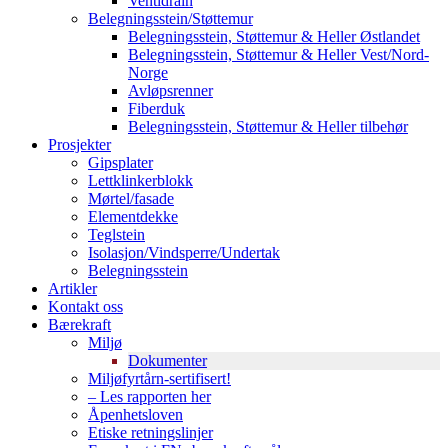
Ventidrain
Belegningsstein/Støttemur
Belegningsstein, Støttemur & Heller Østlandet
Belegningsstein, Støttemur & Heller Vest/Nord-
Norge
Avløpsrenner
Fiberduk
Belegningsstein, Støttemur & Heller tilbehør
Prosjekter
Gipsplater
Lettklinkerblokk
Mørtel/fasade
Elementdekke
Teglstein
Isolasjon/Vindsperre/Undertak
Belegningsstein
Artikler
Kontakt oss
Bærekraft
Miljø
Dokumenter
Miljøfyrtårn-sertifisert!
– Les rapporten her
Åpenhetsloven
Etiske retningslinjer