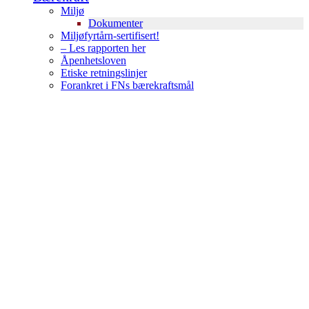
Miljø
Dokumenter
Miljøfyrtårn-sertifisert!
– Les rapporten her
Åpenhetsloven
Etiske retningslinjer
Forankret i FNs bærekraftsmål