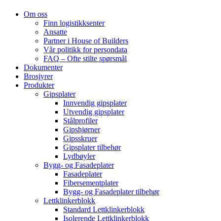
Om oss
Finn logistikksenter
Ansatte
Partner i House of Builders
Vår politikk for persondata
FAQ – Ofte stilte spørsmål
Dokumenter
Brosjyrer
Produkter
Gipsplater
Innvendig gipsplater
Utvendig gipsplater
Stålprofiler
Gipshjørner
Gipsskruer
Gipsplater tilbehør
Lydbøyler
Bygg- og Fasadeplater
Fasadeplater
Fibersementplater
Bygg- og Fasadeplater tilbehør
Lettklinkerblokk
Standard Lettklinkerblokk
Isolerende Lettklinkerblokk