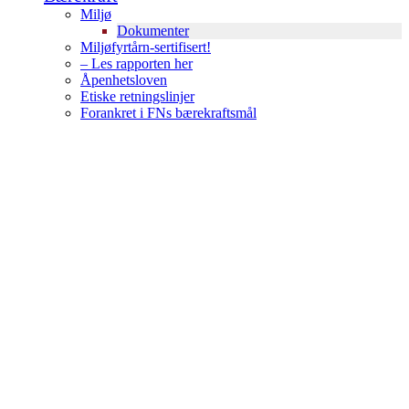
Miljø
Dokumenter
Miljøfyrtårn-sertifisert!
– Les rapporten her
Åpenhetsloven
Etiske retningslinjer
Forankret i FNs bærekraftsmål