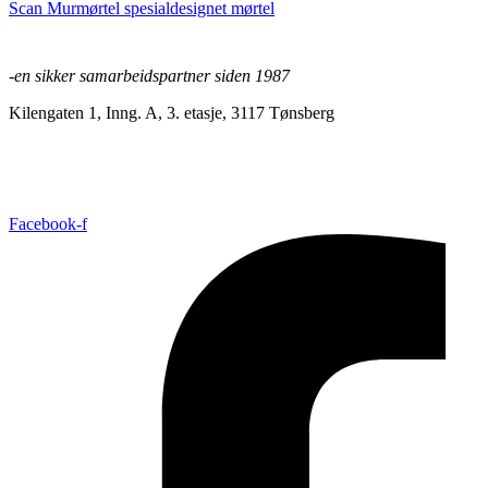
Scan Murmørtel spesialdesignet mørtel
-en sikker samarbeidspartner siden 1987
Kilengaten 1, Inng. A, 3. etasje, 3117 Tønsberg
+47 33 30 03 90
//
bmc@bmc-norge.no
Informasjonskapsler (cookies)
Facebook-f