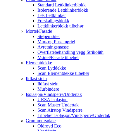
Standard Lettklinkerblokk
Isolerende Lettklinkerblokk
Løs Lettklinker
Forskalingsblokk
Lettklinkerblokk tilbehør
Mørtel/Fasade
Støpemørtel
Mur- og Puss mørtel
Avretningsmasse
Overflatebehandling vegg Strikolith
Mørtel/Fasade tilbehør
Elementdekke
Scan Lyddekke
Scan Elementdekke tilbehør
Ildfast stein
Ildfast stein
Murbindere
Isolasjon/Vindsperre/Undertak
URSA Isolasjon
Scan Master Undertak
Scan Airstop Vindsperre
Tilbehør Isolasjon/Vindsperre/Undertak
Grunnmursplate
Oldroyd Eco