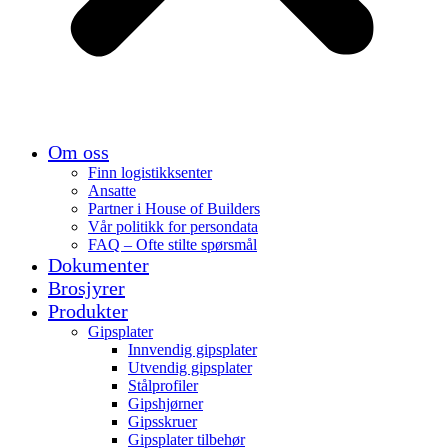
Om oss
Finn logistikksenter
Ansatte
Partner i House of Builders
Vår politikk for persondata
FAQ – Ofte stilte spørsmål
Dokumenter
Brosjyrer
Produkter
Gipsplater
Innvendig gipsplater
Utvendig gipsplater
Stålprofiler
Gipshjørner
Gipsskruer
Gipsplater tilbehør