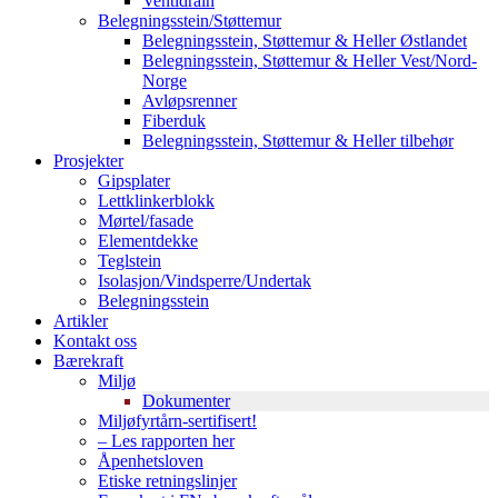
Ventidrain
Belegningsstein/Støttemur
Belegningsstein, Støttemur & Heller Østlandet
Belegningsstein, Støttemur & Heller Vest/Nord-
Norge
Avløpsrenner
Fiberduk
Belegningsstein, Støttemur & Heller tilbehør
Prosjekter
Gipsplater
Lettklinkerblokk
Mørtel/fasade
Elementdekke
Teglstein
Isolasjon/Vindsperre/Undertak
Belegningsstein
Artikler
Kontakt oss
Bærekraft
Miljø
Dokumenter
Miljøfyrtårn-sertifisert!
– Les rapporten her
Åpenhetsloven
Etiske retningslinjer