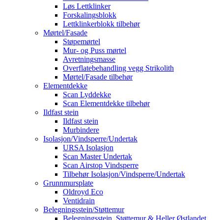
Løs Lettklinker
Forskalingsblokk
Lettklinkerblokk tilbehør
Mørtel/Fasade
Støpemørtel
Mur- og Puss mørtel
Avretningsmasse
Overflatebehandling vegg Strikolith
Mørtel/Fasade tilbehør
Elementdekke
Scan Lyddekke
Scan Elementdekke tilbehør
Ildfast stein
Ildfast stein
Murbindere
Isolasjon/Vindsperre/Undertak
URSA Isolasjon
Scan Master Undertak
Scan Airstop Vindsperre
Tilbehør Isolasjon/Vindsperre/Undertak
Grunnmursplate
Oldroyd Eco
Ventidrain
Belegningsstein/Støttemur
Belegningsstein, Støttemur & Heller Østlandet