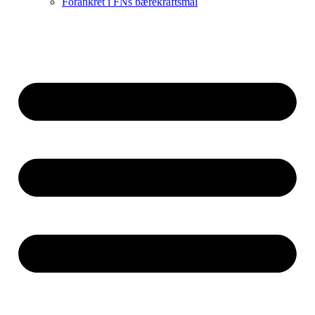
Forankret i FNs bærekraftsmål