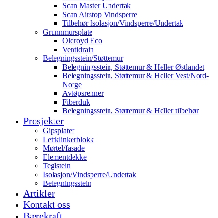
Scan Master Undertak
Scan Airstop Vindsperre
Tilbehør Isolasjon/Vindsperre/Undertak
Grunnmursplate
Oldroyd Eco
Ventidrain
Belegningsstein/Støttemur
Belegningsstein, Støttemur & Heller Østlandet
Belegningsstein, Støttemur & Heller Vest/Nord-
Norge
Avløpsrenner
Fiberduk
Belegningsstein, Støttemur & Heller tilbehør
Prosjekter
Gipsplater
Lettklinkerblokk
Mørtel/fasade
Elementdekke
Teglstein
Isolasjon/Vindsperre/Undertak
Belegningsstein
Artikler
Kontakt oss
Bærekraft