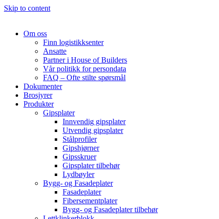
Skip to content
Om oss
Finn logistikksenter
Ansatte
Partner i House of Builders
Vår politikk for persondata
FAQ – Ofte stilte spørsmål
Dokumenter
Brosjyrer
Produkter
Gipsplater
Innvendig gipsplater
Utvendig gipsplater
Stålprofiler
Gipshjørner
Gipsskruer
Gipsplater tilbehør
Lydbøyler
Bygg- og Fasadeplater
Fasadeplater
Fibersementplater
Bygg- og Fasadeplater tilbehør
Lettklinkerblokk