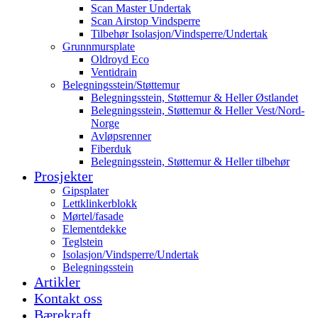
Scan Master Undertak
Scan Airstop Vindsperre
Tilbehør Isolasjon/Vindsperre/Undertak
Grunnmursplate
Oldroyd Eco
Ventidrain
Belegningsstein/Støttemur
Belegningsstein, Støttemur & Heller Østlandet
Belegningsstein, Støttemur & Heller Vest/Nord-
Norge
Avløpsrenner
Fiberduk
Belegningsstein, Støttemur & Heller tilbehør
Prosjekter
Gipsplater
Lettklinkerblokk
Mørtel/fasade
Elementdekke
Teglstein
Isolasjon/Vindsperre/Undertak
Belegningsstein
Artikler
Kontakt oss
Bærekraft