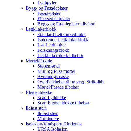
Lydbøyler
Bygg- og Fasadeplater
Fasadeplater
Fibersementplater
Bygg- og Fasadeplater tilbehør
Lettklinkerblokk
Standard Lettklinkerblokk
Isolerende Lettklinkerblokk
Løs Lettklinker
Forskalingsblokk
Lettklinkerblokk tilbehør
Mørtel/Fasade
Støpemørtel
Mur- og Puss mørtel
Avretningsmasse
Overflatebehandling vegg Strikolith
Mørtel/Fasade tilbehør
Elementdekke
Scan Lyddekke
Scan Elementdekke tilbehør
Ildfast stein
Ildfast stein
Murbindere
Isolasjon/Vindsperre/Undertak
URSA Isolasjon