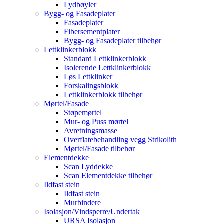
Lydbøyler
Bygg- og Fasadeplater
Fasadeplater
Fibersementplater
Bygg- og Fasadeplater tilbehør
Lettklinkerblokk
Standard Lettklinkerblokk
Isolerende Lettklinkerblokk
Løs Lettklinker
Forskalingsblokk
Lettklinkerblokk tilbehør
Mørtel/Fasade
Støpemørtel
Mur- og Puss mørtel
Avretningsmasse
Overflatebehandling vegg Strikolith
Mørtel/Fasade tilbehør
Elementdekke
Scan Lyddekke
Scan Elementdekke tilbehør
Ildfast stein
Ildfast stein
Murbindere
Isolasjon/Vindsperre/Undertak
URSA Isolasjon