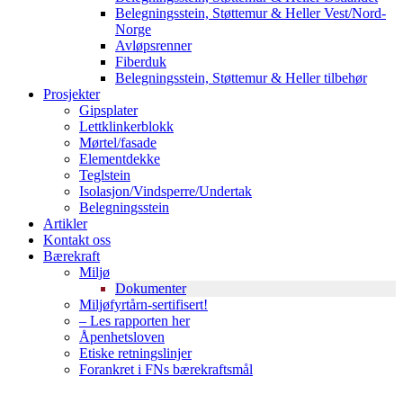
Belegningsstein, Støttemur & Heller Vest/Nord-
Norge
Avløpsrenner
Fiberduk
Belegningsstein, Støttemur & Heller tilbehør
Prosjekter
Gipsplater
Lettklinkerblokk
Mørtel/fasade
Elementdekke
Teglstein
Isolasjon/Vindsperre/Undertak
Belegningsstein
Artikler
Kontakt oss
Bærekraft
Miljø
Dokumenter
Miljøfyrtårn-sertifisert!
– Les rapporten her
Åpenhetsloven
Etiske retningslinjer
Forankret i FNs bærekraftsmål