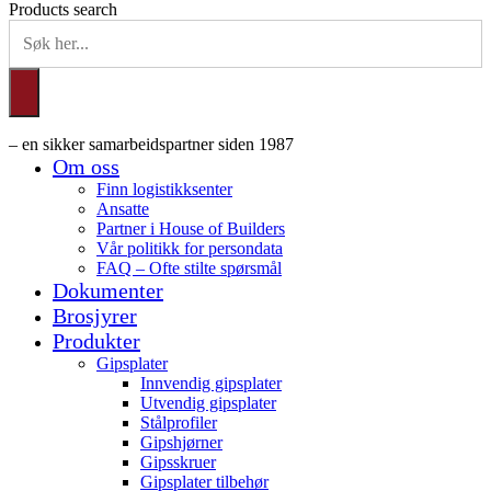
Products search
– en sikker samarbeidspartner siden 1987
Om oss
Finn logistikksenter
Ansatte
Partner i House of Builders
Vår politikk for persondata
FAQ – Ofte stilte spørsmål
Dokumenter
Brosjyrer
Produkter
Gipsplater
Innvendig gipsplater
Utvendig gipsplater
Stålprofiler
Gipshjørner
Gipsskruer
Gipsplater tilbehør