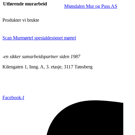
Utførende murarbeid
Mjøndalen Mur og Puss AS
Produkter vi brukte
Scan Murmørtel spesialdesignet mørtel
-en sikker samarbeidspartner siden 1987
Kilengaten 1, Inng. A, 3. etasje, 3117 Tønsberg
+47 33 30 03 90
//
bmc@bmc-norge.no
Informasjonskapsler (cookies)
Facebook-f