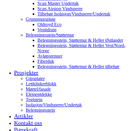
Scan Master Undertak
Scan Airstop Vindsperre
Tilbehør Isolasjon/Vindsperre/Undertak
Grunnmursplate
Oldroyd Eco
Ventidrain
Belegningsstein/Støttemur
Belegningsstein, Støttemur & Heller Østlandet
Belegningsstein, Støttemur & Heller Vest/Nord-
Norge
Avløpsrenner
Fiberduk
Belegningsstein, Støttemur & Heller tilbehør
Prosjekter
Gipsplater
Lettklinkerblokk
Mørtel/fasade
Elementdekke
Teglstein
Isolasjon/Vindsperre/Undertak
Belegningsstein
Artikler
Kontakt oss
Bærekraft