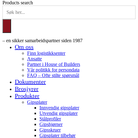
Products search
– en sikker samarbeidspartner siden 1987
Om oss
Finn logistikksenter
Ansatte
Partner i House of Builders
Vår politikk for persondata
FAQ – Ofte stilte spørsmål
Dokumenter
Brosjyrer
Produkter
Gipsplater
Innvendig gipsplater
Utvendig gipsplater
Stålprofiler
Gipshjørner
Gipsskruer
Gipsplater tilbehør