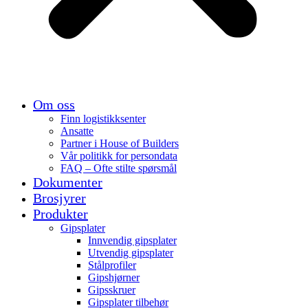
Om oss
Finn logistikksenter
Ansatte
Partner i House of Builders
Vår politikk for persondata
FAQ – Ofte stilte spørsmål
Dokumenter
Brosjyrer
Produkter
Gipsplater
Innvendig gipsplater
Utvendig gipsplater
Stålprofiler
Gipshjørner
Gipsskruer
Gipsplater tilbehør