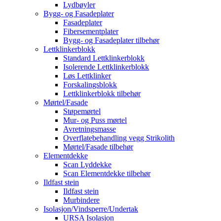
Lydbøyler
Bygg- og Fasadeplater
Fasadeplater
Fibersementplater
Bygg- og Fasadeplater tilbehør
Lettklinkerblokk
Standard Lettklinkerblokk
Isolerende Lettklinkerblokk
Løs Lettklinker
Forskalingsblokk
Lettklinkerblokk tilbehør
Mørtel/Fasade
Støpemørtel
Mur- og Puss mørtel
Avretningsmasse
Overflatebehandling vegg Strikolith
Mørtel/Fasade tilbehør
Elementdekke
Scan Lyddekke
Scan Elementdekke tilbehør
Ildfast stein
Ildfast stein
Murbindere
Isolasjon/Vindsperre/Undertak
URSA Isolasjon