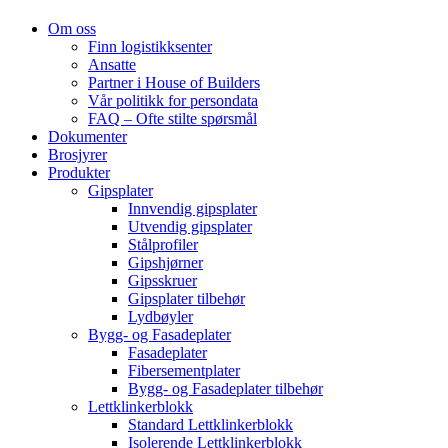
Om oss
Finn logistikksenter
Ansatte
Partner i House of Builders
Vår politikk for persondata
FAQ – Ofte stilte spørsmål
Dokumenter
Brosjyrer
Produkter
Gipsplater
Innvendig gipsplater
Utvendig gipsplater
Stålprofiler
Gipshjørner
Gipsskruer
Gipsplater tilbehør
Lydbøyler
Bygg- og Fasadeplater
Fasadeplater
Fibersementplater
Bygg- og Fasadeplater tilbehør
Lettklinkerblokk
Standard Lettklinkerblokk
Isolerende Lettklinkerblokk