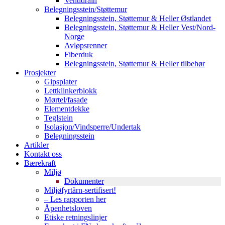
Ventidrain
Belegningsstein/Støttemur
Belegningsstein, Støttemur & Heller Østlandet
Belegningsstein, Støttemur & Heller Vest/Nord-
Norge
Avløpsrenner
Fiberduk
Belegningsstein, Støttemur & Heller tilbehør
Prosjekter
Gipsplater
Lettklinkerblokk
Mørtel/fasade
Elementdekke
Teglstein
Isolasjon/Vindsperre/Undertak
Belegningsstein
Artikler
Kontakt oss
Bærekraft
Miljø
Dokumenter
Miljøfyrtårn-sertifisert!
– Les rapporten her
Åpenhetsloven
Etiske retningslinjer