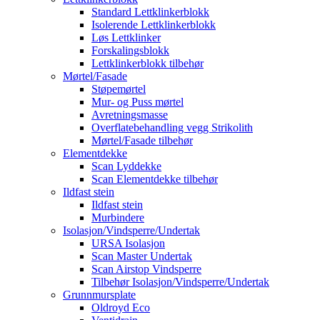
Standard Lettklinkerblokk
Isolerende Lettklinkerblokk
Løs Lettklinker
Forskalingsblokk
Lettklinkerblokk tilbehør
Mørtel/Fasade
Støpemørtel
Mur- og Puss mørtel
Avretningsmasse
Overflatebehandling vegg Strikolith
Mørtel/Fasade tilbehør
Elementdekke
Scan Lyddekke
Scan Elementdekke tilbehør
Ildfast stein
Ildfast stein
Murbindere
Isolasjon/Vindsperre/Undertak
URSA Isolasjon
Scan Master Undertak
Scan Airstop Vindsperre
Tilbehør Isolasjon/Vindsperre/Undertak
Grunnmursplate
Oldroyd Eco