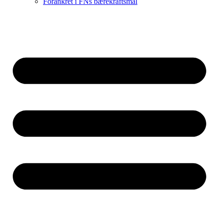
Forankret i FNs bærekraftsmål