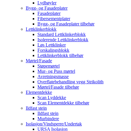
Lydbøyler
Bygg- og Fasadeplater
Fasadeplater
Fibersementplater
Bygg- og Fasadeplater tilbehør
Lettklinkerblokk
Standard Lettklinkerblokk
Isolerende Lettklinkerblokk
Løs Lettklinker
Forskalingsblokk
Lettklinkerblokk tilbehør
Mørtel/Fasade
Støpemørtel
Mur- og Puss mørtel
Avretningsmasse
Overflatebehandling vegg Strikolith
Mørtel/Fasade tilbehør
Elementdekke
Scan Lyddekke
Scan Elementdekke tilbehør
Ildfast stein
Ildfast stein
Murbindere
Isolasjon/Vindsperre/Undertak
URSA Isolasjon