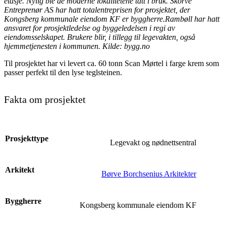
etasje. Nylig ble de moderne lokalitetene tatt i bruk. Skorve
Entreprenør AS har hatt totalentreprisen for prosjektet, der
Kongsberg kommunale eiendom KF er byggherre.Rambøll har hatt
ansvaret for prosjektledelse og byggeledelsen i regi av
eiendomsselskapet. Brukere blir, i tillegg til legevakten, også
hjemmetjenesten i kommunen. Kilde: bygg.no
Til prosjektet har vi levert ca. 60 tonn Scan Mørtel i farge krem som
passer perfekt til den lyse teglsteinen.
Fakta om prosjektet
Prosjekttype
Legevakt og nødnettsentral
Arkitekt
Børve Borchsenius Arkitekter
Byggherre
Kongsberg kommunale eiendom KF