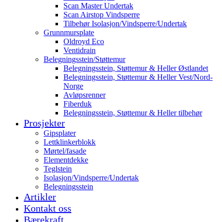
Scan Master Undertak
Scan Airstop Vindsperre
Tilbehør Isolasjon/Vindsperre/Undertak
Grunnmursplate
Oldroyd Eco
Ventidrain
Belegningsstein/Støttemur
Belegningsstein, Støttemur & Heller Østlandet
Belegningsstein, Støttemur & Heller Vest/Nord-
Norge
Avløpsrenner
Fiberduk
Belegningsstein, Støttemur & Heller tilbehør
Prosjekter
Gipsplater
Lettklinkerblokk
Mørtel/fasade
Elementdekke
Teglstein
Isolasjon/Vindsperre/Undertak
Belegningsstein
Artikler
Kontakt oss
Bærekraft