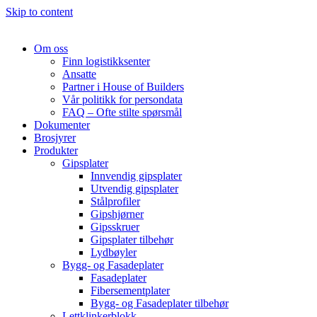
Skip to content
Om oss
Finn logistikksenter
Ansatte
Partner i House of Builders
Vår politikk for persondata
FAQ – Ofte stilte spørsmål
Dokumenter
Brosjyrer
Produkter
Gipsplater
Innvendig gipsplater
Utvendig gipsplater
Stålprofiler
Gipshjørner
Gipsskruer
Gipsplater tilbehør
Lydbøyler
Bygg- og Fasadeplater
Fasadeplater
Fibersementplater
Bygg- og Fasadeplater tilbehør
Lettklinkerblokk