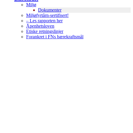
Miljø
Dokumenter
Miljøfyrtårn-sertifisert!
– Les rapporten her
Åpenhetsloven
Etiske retningslinjer
Forankret i FNs bærekraftsmål