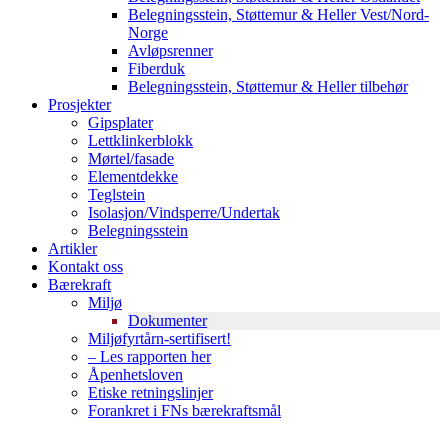
Belegningsstein, Støttemur & Heller Vest/Nord-
Norge
Avløpsrenner
Fiberduk
Belegningsstein, Støttemur & Heller tilbehør
Prosjekter
Gipsplater
Lettklinkerblokk
Mørtel/fasade
Elementdekke
Teglstein
Isolasjon/Vindsperre/Undertak
Belegningsstein
Artikler
Kontakt oss
Bærekraft
Miljø
Dokumenter
Miljøfyrtårn-sertifisert!
– Les rapporten her
Åpenhetsloven
Etiske retningslinjer
Forankret i FNs bærekraftsmål