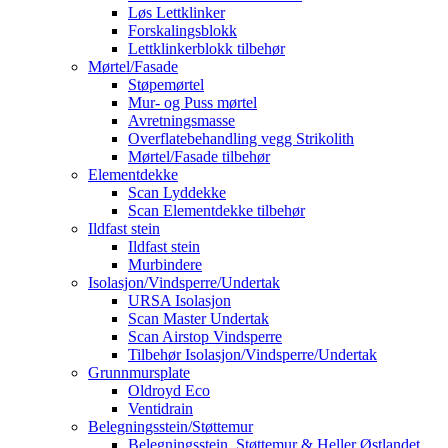
Løs Lettklinker
Forskalingsblokk
Lettklinkerblokk tilbehør
Mørtel/Fasade
Støpemørtel
Mur- og Puss mørtel
Avretningsmasse
Overflatebehandling vegg Strikolith
Mørtel/Fasade tilbehør
Elementdekke
Scan Lyddekke
Scan Elementdekke tilbehør
Ildfast stein
Ildfast stein
Murbindere
Isolasjon/Vindsperre/Undertak
URSA Isolasjon
Scan Master Undertak
Scan Airstop Vindsperre
Tilbehør Isolasjon/Vindsperre/Undertak
Grunnmursplate
Oldroyd Eco
Ventidrain
Belegningsstein/Støttemur
Belegningsstein, Støttemur & Heller Østlandet