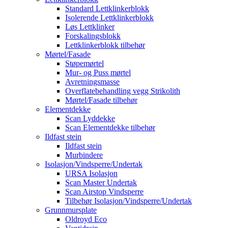
Standard Lettklinkerblokk
Isolerende Lettklinkerblokk
Løs Lettklinker
Forskalingsblokk
Lettklinkerblokk tilbehør
Mørtel/Fasade
Støpemørtel
Mur- og Puss mørtel
Avretningsmasse
Overflatebehandling vegg Strikolith
Mørtel/Fasade tilbehør
Elementdekke
Scan Lyddekke
Scan Elementdekke tilbehør
Ildfast stein
Ildfast stein
Murbindere
Isolasjon/Vindsperre/Undertak
URSA Isolasjon
Scan Master Undertak
Scan Airstop Vindsperre
Tilbehør Isolasjon/Vindsperre/Undertak
Grunnmursplate
Oldroyd Eco