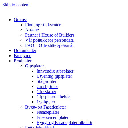
Skip to content
Om oss
Finn logistikksenter
Ansatte
Partner i House of Builders
Vår politikk for persondata
FAQ – Ofte stilte spørsmål
Dokumenter
Brosjyrer
Produkter
Gipsplater
Innvendig gipsplater
Utvendig gipsplater
Stålprofiler
Gipshjørner
Gipsskruer
Gipsplater tilbehør
Lydbøyler
Bygg- og Fasadeplater
Fasadeplater
Fibersementplater
Bygg- og Fasadeplater tilbehør
Lettklinkerblokk