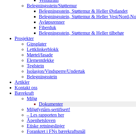
Ventidrain
Belegningsstein/Støttemur
Belegningsstein, Støttemur & Heller Østlandet
Belegningsstein, Støttemur & Heller Vest/Nord-N
Avløpsrenner
Fiberduk
Belegningsstein, Støttemur & Heller tilbehør
Prosjekter
Gipsplater
Lettklinkerblokk
Mørtel/fasade
Elementdekke
Teglstein
Isolasjon/Vindsperre/Undertak
Belegningsstein
Artikler
Kontakt oss
Bærekraft
Miljø
Dokumenter
Miljøfyrtårn-sertifisert!
– Les rapporten her
Åpenhetsloven
Etiske retningslinjer
Forankret i FNs bærekraftsmål