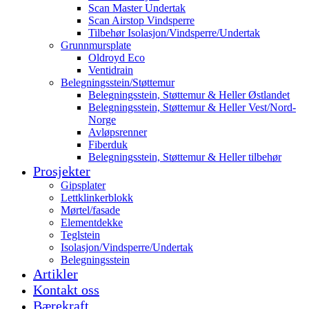
Scan Master Undertak
Scan Airstop Vindsperre
Tilbehør Isolasjon/Vindsperre/Undertak
Grunnmursplate
Oldroyd Eco
Ventidrain
Belegningsstein/Støttemur
Belegningsstein, Støttemur & Heller Østlandet
Belegningsstein, Støttemur & Heller Vest/Nord-
Norge
Avløpsrenner
Fiberduk
Belegningsstein, Støttemur & Heller tilbehør
Prosjekter
Gipsplater
Lettklinkerblokk
Mørtel/fasade
Elementdekke
Teglstein
Isolasjon/Vindsperre/Undertak
Belegningsstein
Artikler
Kontakt oss
Bærekraft