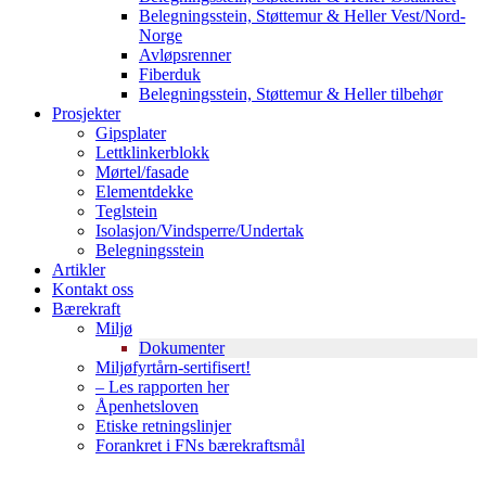
Belegningsstein, Støttemur & Heller Vest/Nord-
Norge
Avløpsrenner
Fiberduk
Belegningsstein, Støttemur & Heller tilbehør
Prosjekter
Gipsplater
Lettklinkerblokk
Mørtel/fasade
Elementdekke
Teglstein
Isolasjon/Vindsperre/Undertak
Belegningsstein
Artikler
Kontakt oss
Bærekraft
Miljø
Dokumenter
Miljøfyrtårn-sertifisert!
– Les rapporten her
Åpenhetsloven
Etiske retningslinjer
Forankret i FNs bærekraftsmål