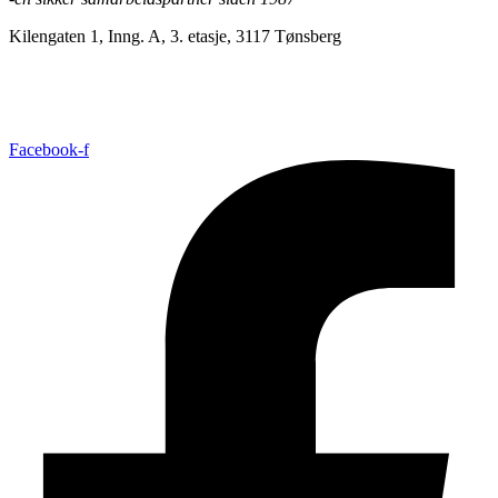
Kilengaten 1, Inng. A, 3. etasje, 3117 Tønsberg
+47 33 30 03 90
//
bmc@bmc-norge.no
Informasjonskapsler (cookies)
Facebook-f