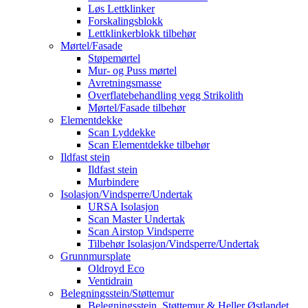
Løs Lettklinker
Forskalingsblokk
Lettklinkerblokk tilbehør
Mørtel/Fasade
Støpemørtel
Mur- og Puss mørtel
Avretningsmasse
Overflatebehandling vegg Strikolith
Mørtel/Fasade tilbehør
Elementdekke
Scan Lyddekke
Scan Elementdekke tilbehør
Ildfast stein
Ildfast stein
Murbindere
Isolasjon/Vindsperre/Undertak
URSA Isolasjon
Scan Master Undertak
Scan Airstop Vindsperre
Tilbehør Isolasjon/Vindsperre/Undertak
Grunnmursplate
Oldroyd Eco
Ventidrain
Belegningsstein/Støttemur
Belegningsstein, Støttemur & Heller Østlandet