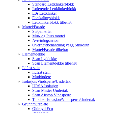
Standard Lettklinkerblokk
Isolerende Lettklinkerblokk
Løs Lettklinker
Forskalingsblokk
Lettklinkerblokk tilbehør
Mørtel/Fasade
Støpemørtel
Mur- og Puss mørtel
Avretningsmasse
Overflatebehandling vegg Strikolith
Mørtel/Fasade tilbehør
Elementdekke
Scan Lyddekke
Scan Elementdekke tilbehør
Ildfast stein
Ildfast stein
Murbindere
Isolasjon/Vindsperre/Undertak
URSA Isolasjon
Scan Master Undertak
Scan Airstop Vindsperre
Tilbehør Isolasjon/Vindsperre/Undertak
Grunnmursplate
Oldroyd Eco