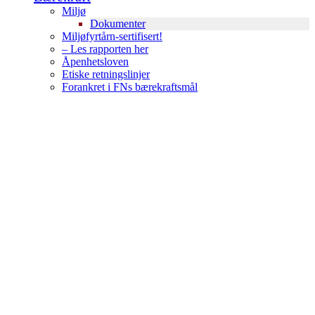
Miljø
Dokumenter
Miljøfyrtårn-sertifisert!
– Les rapporten her
Åpenhetsloven
Etiske retningslinjer
Forankret i FNs bærekraftsmål