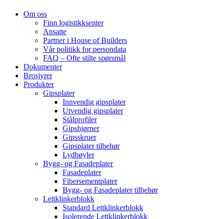
Om oss
Finn logistikksenter
Ansatte
Partner i House of Builders
Vår politikk for persondata
FAQ – Ofte stilte spørsmål
Dokumenter
Brosjyrer
Produkter
Gipsplater
Innvendig gipsplater
Utvendig gipsplater
Stålprofiler
Gipshjørner
Gipsskruer
Gipsplater tilbehør
Lydbøyler
Bygg- og Fasadeplater
Fasadeplater
Fibersementplater
Bygg- og Fasadeplater tilbehør
Lettklinkerblokk
Standard Lettklinkerblokk
Isolerende Lettklinkerblokk