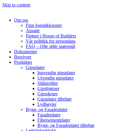
Skip to content
Om oss
Finn logistikksenter
Ansatte
Partner i House of Builders
Vår politikk for persondata
FAQ – Ofte stilte spørsmål
Dokumenter
Brosjyrer
Produkter
Gipsplater
Innvendig gipsplater
Utvendig gipsplater
Stålprofiler
Gipshjørner
Gipsskruer
Gipsplater tilbehør
Lydbøyler
Bygg- og Fasadeplater
Fasadeplater
Fibersementplater
Bygg- og Fasadeplater tilbehør
Lettklinkerblokk