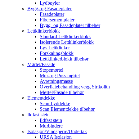
Lydbøyler
Bygg- og Fasadeplater
Fasadeplater
Fibersementplater
Bygg- og Fasadeplater tilbehør
Lettklinkerblokk
Standard Lettklinkerblokk
Isolerende Lettklinkerblokk
Løs Lettklinker
Forskalingsblokk
Lettklinkerblokk tilbehør
Mørtel/Fasade
Støpemørtel
Mur- og Puss mørtel
Avretningsmasse
Overflatebehandling vegg Strikolith
Mørtel/Fasade tilbehør
Elementdekke
Scan Lyddekke
Scan Elementdekke tilbehør
Ildfast stein
Ildfast stein
Murbindere
Isolasjon/Vindsperre/Undertak
URSA Isolasjon