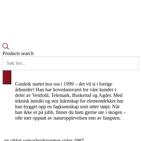
Products search
Gunleik startet hos oss i 1999 – det vil si i forrige
århundre! Han har hovedansvaret for våre kunder i
deler av Vestfold, Telemark, Buskerud og Agder. Med
teknisk innsikt og stor lidenskap for elementdekker har
han bygget opp en fagkunnskap som sitter støpt. Når
han ikke er på jobb, finner du ham gjerne ute i skogen –
ofte mer opptatt av naturopplevelsen enn av fangsten.
-en sikker samarbeidspartner siden 1987