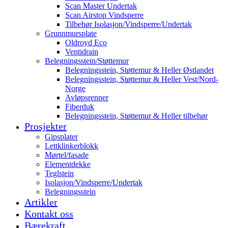
Scan Master Undertak
Scan Airstop Vindsperre
Tilbehør Isolasjon/Vindsperre/Undertak
Grunnmursplate
Oldroyd Eco
Ventidrain
Belegningsstein/Støttemur
Belegningsstein, Støttemur & Heller Østlandet
Belegningsstein, Støttemur & Heller Vest/Nord-
Norge
Avløpsrenner
Fiberduk
Belegningsstein, Støttemur & Heller tilbehør
Prosjekter
Gipsplater
Lettklinkerblokk
Mørtel/fasade
Elementdekke
Teglstein
Isolasjon/Vindsperre/Undertak
Belegningsstein
Artikler
Kontakt oss
Bærekraft