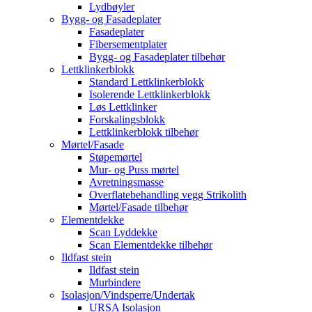
Lydbøyler
Bygg- og Fasadeplater
Fasadeplater
Fibersementplater
Bygg- og Fasadeplater tilbehør
Lettklinkerblokk
Standard Lettklinkerblokk
Isolerende Lettklinkerblokk
Løs Lettklinker
Forskalingsblokk
Lettklinkerblokk tilbehør
Mørtel/Fasade
Støpemørtel
Mur- og Puss mørtel
Avretningsmasse
Overflatebehandling vegg Strikolith
Mørtel/Fasade tilbehør
Elementdekke
Scan Lyddekke
Scan Elementdekke tilbehør
Ildfast stein
Ildfast stein
Murbindere
Isolasjon/Vindsperre/Undertak
URSA Isolasjon