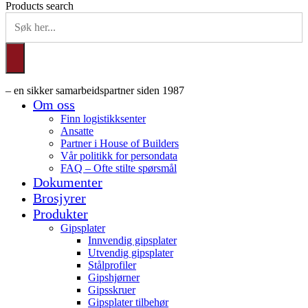
Products search
– en sikker samarbeidspartner siden 1987
Om oss
Finn logistikksenter
Ansatte
Partner i House of Builders
Vår politikk for persondata
FAQ – Ofte stilte spørsmål
Dokumenter
Brosjyrer
Produkter
Gipsplater
Innvendig gipsplater
Utvendig gipsplater
Stålprofiler
Gipshjørner
Gipsskruer
Gipsplater tilbehør