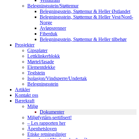
Ventidrain
Belegningsstein/Støttemur
Belegningsstein, Støttemur & Heller Østlandet
Belegningsstein, Støttemur & Heller Vest/Nord-
Norge
Avløpsrenner
Fiberduk
Belegningsstein, Støttemur & Heller tilbehør
Prosjekter
Gipsplater
Lettklinkerblokk
Mørtel/fasade
Elementdekke
Teglstein
Isolasjon/Vindsperre/Undertak
Belegningsstein
Artikler
Kontakt oss
Bærekraft
Miljø
Dokumenter
Miljøfyrtårn-sertifisert!
– Les rapporten her
Åpenhetsloven
Etiske retningslinjer