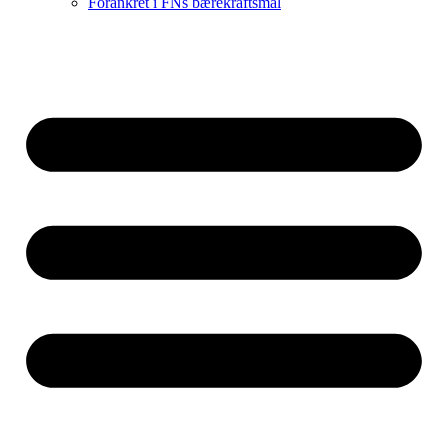
Forankret i FNs bærekraftsmål